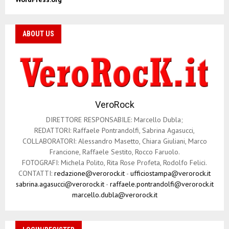
ABOUT US
VeroRock
DIRETTORE RESPONSABILE: Marcello Dubla;
REDATTORI: Raffaele Pontrandolfi, Sabrina Agasucci,
COLLABORATORI: Alessandro Masetto, Chiara Giuliani, Marco
Francione, Raffaele Sestito, Rocco Faruolo.
FOTOGRAFI: Michela Polito, Rita Rose Profeta, Rodolfo Felici.
CONTATTI:
redazione@verorock.it
-
ufficiostampa@verorock.it
sabrina.agasucci@verorock.it
-
raffaele.pontrandolfi@verorock.it
marcello.dubla@verorock.it