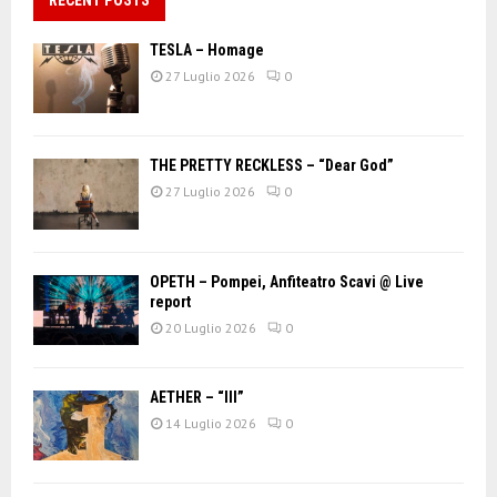
TESLA – Homage
27 Luglio 2026
0
THE PRETTY RECKLESS – “Dear God”
27 Luglio 2026
0
OPETH – Pompei, Anfiteatro Scavi @ Live
report
20 Luglio 2026
0
AETHER – “III”
14 Luglio 2026
0