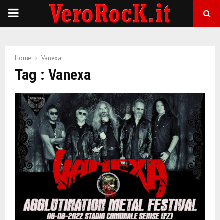
P
R
Home
Vanexa
I
Tag : Vanexa
M
A
R
Y
M