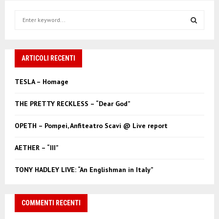
S
e
a
S
r
c
ARTICOLI RECENTI
E
h
f
A
TESLA – Homage
o
r
R
THE PRETTY RECKLESS – “Dear God”
:
C
OPETH – Pompei, Anfiteatro Scavi @ Live report
H
AETHER – “III”
TONY HADLEY LIVE: “An Englishman in Italy”
COMMENTI RECENTI