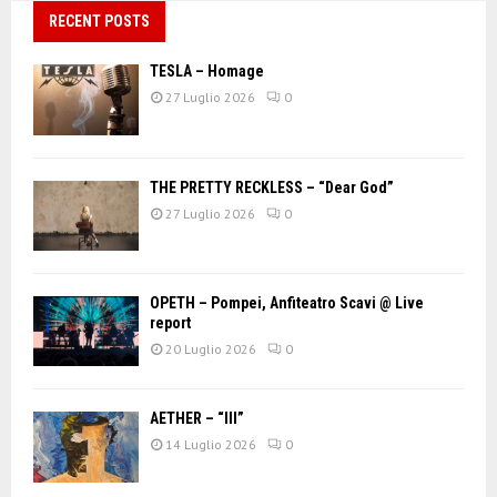
RECENT POSTS
TESLA – Homage
27 Luglio 2026
0
THE PRETTY RECKLESS – “Dear God”
27 Luglio 2026
0
OPETH – Pompei, Anfiteatro Scavi @ Live
report
20 Luglio 2026
0
AETHER – “III”
14 Luglio 2026
0