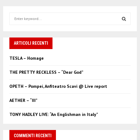
S
e
a
S
r
c
ARTICOLI RECENTI
E
h
f
A
TESLA – Homage
o
r
R
THE PRETTY RECKLESS – “Dear God”
:
C
OPETH – Pompei, Anfiteatro Scavi @ Live report
H
AETHER – “III”
TONY HADLEY LIVE: “An Englishman in Italy”
COMMENTI RECENTI