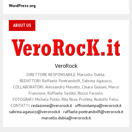
WordPress.org
ABOUT US
VeroRock
DIRETTORE RESPONSABILE: Marcello Dubla;
REDATTORI: Raffaele Pontrandolfi, Sabrina Agasucci,
COLLABORATORI: Alessandro Masetto, Chiara Giuliani, Marco
Francione, Raffaele Sestito, Rocco Faruolo.
FOTOGRAFI: Michela Polito, Rita Rose Profeta, Rodolfo Felici.
CONTATTI:
redazione@verorock.it
-
ufficiostampa@verorock.it
sabrina.agasucci@verorock.it
-
raffaele.pontrandolfi@verorock.it
marcello.dubla@verorock.it