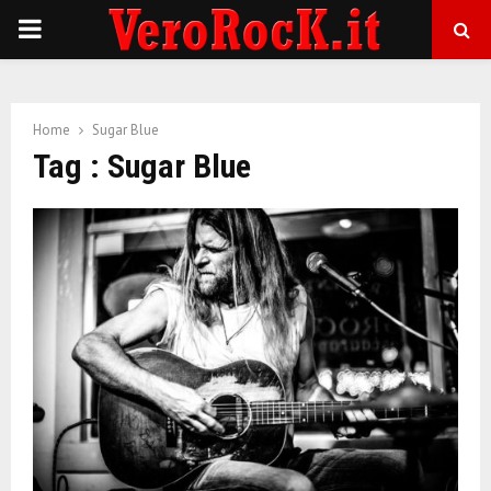
P
R
Home
Sugar Blue
I
Tag : Sugar Blue
M
A
R
Y
M