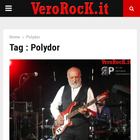
P
R
Home
Polydor
I
Tag : Polydor
M
A
R
Y
M