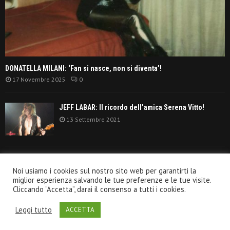
DONATELLA MILANI: ‘Fan si nasce, non si diventa’!
17 Novembre 2025
0
JEFF LABAR: Il ricordo dell’amica Serena Vitto!
13 Settembre 2021
TANGERINE DREAM: ‘La classifica album anni
Noi usiamo i cookies sul nostro sito web per garantirti la
settanta’!
miglior esperienza salvando le tue preferenze e le tue visite.
30 Giugno 2021
Cliccando “Accetta”, darai il consenso a tutti i cookies.
Leggi tutto
ACCETTA
@2020 - VeroRock.it. All Right Reserved.