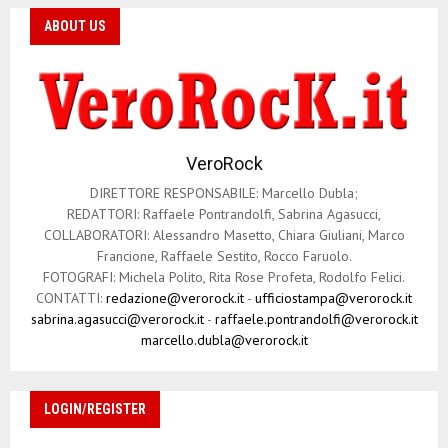
ABOUT US
VeroRock
DIRETTORE RESPONSABILE: Marcello Dubla;
REDATTORI: Raffaele Pontrandolfi, Sabrina Agasucci,
COLLABORATORI: Alessandro Masetto, Chiara Giuliani, Marco
Francione, Raffaele Sestito, Rocco Faruolo.
FOTOGRAFI: Michela Polito, Rita Rose Profeta, Rodolfo Felici.
CONTATTI:
redazione@verorock.it
-
ufficiostampa@verorock.it
sabrina.agasucci@verorock.it
-
raffaele.pontrandolfi@verorock.it
marcello.dubla@verorock.it
LOGIN/REGISTER