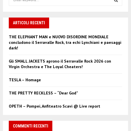
e
a
S
r
c
ARTICOLI RECENTI
E
h
f
A
THE ELEPHANT MAN e NUOVO DISORDINE MONDIALE
o
concludono il Serravalle Rock, tra echi Lynchiani e paesaggi
r
R
dark!
:
C
Gli SMALL JACKETS aprono il Serravalle Rock 2026 con
Virgin Orchestra e The Loyal Cheaters!
H
TESLA – Homage
THE PRETTY RECKLESS – “Dear God”
OPETH – Pompei, Anfiteatro Scavi @ Live report
COMMENTI RECENTI