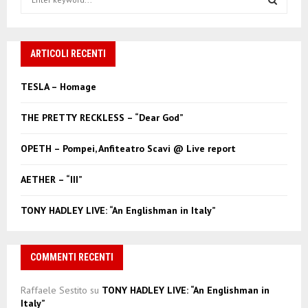
e
a
S
r
c
ARTICOLI RECENTI
E
h
f
A
TESLA – Homage
o
r
R
THE PRETTY RECKLESS – “Dear God”
:
C
OPETH – Pompei, Anfiteatro Scavi @ Live report
H
AETHER – “III”
TONY HADLEY LIVE: “An Englishman in Italy”
COMMENTI RECENTI
Raffaele Sestito
su
TONY HADLEY LIVE: “An Englishman in
Italy”