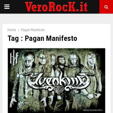
P
R
Home
Pagan Manifesto
I
Tag : Pagan Manifesto
M
A
R
Y
M