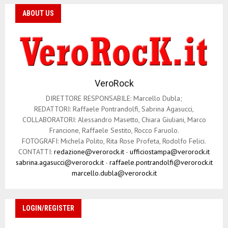
ABOUT US
VeroRock
DIRETTORE RESPONSABILE: Marcello Dubla;
REDATTORI: Raffaele Pontrandolfi, Sabrina Agasucci,
COLLABORATORI: Alessandro Masetto, Chiara Giuliani, Marco
Francione, Raffaele Sestito, Rocco Faruolo.
FOTOGRAFI: Michela Polito, Rita Rose Profeta, Rodolfo Felici.
CONTATTI:
redazione@verorock.it
-
ufficiostampa@verorock.it
sabrina.agasucci@verorock.it
-
raffaele.pontrandolfi@verorock.it
marcello.dubla@verorock.it
LOGIN/REGISTER