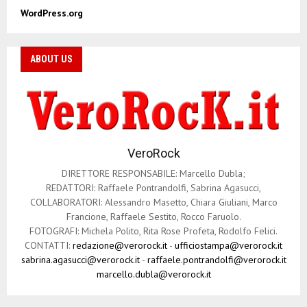
WordPress.org
ABOUT US
VeroRock
DIRETTORE RESPONSABILE: Marcello Dubla;
REDATTORI: Raffaele Pontrandolfi, Sabrina Agasucci,
COLLABORATORI: Alessandro Masetto, Chiara Giuliani, Marco
Francione, Raffaele Sestito, Rocco Faruolo.
FOTOGRAFI: Michela Polito, Rita Rose Profeta, Rodolfo Felici.
CONTATTI:
redazione@verorock.it
-
ufficiostampa@verorock.it
sabrina.agasucci@verorock.it
-
raffaele.pontrandolfi@verorock.it
marcello.dubla@verorock.it