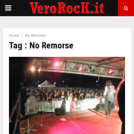
P
R
Home
No Remorse
I
Tag : No Remorse
M
A
R
Y
M