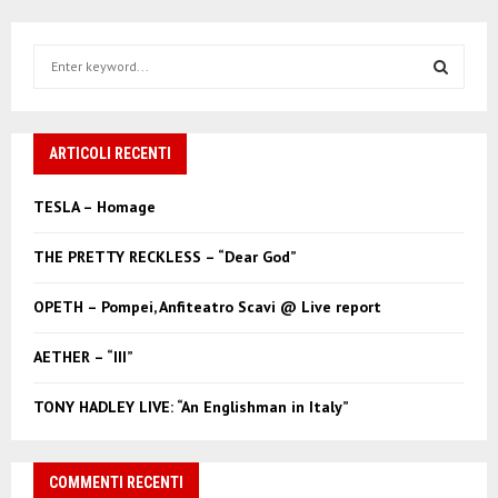
S
e
a
S
r
c
ARTICOLI RECENTI
E
h
f
A
TESLA – Homage
o
r
R
THE PRETTY RECKLESS – “Dear God”
:
C
OPETH – Pompei, Anfiteatro Scavi @ Live report
H
AETHER – “III”
TONY HADLEY LIVE: “An Englishman in Italy”
COMMENTI RECENTI