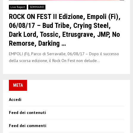
E
Live Report
SOMMARIO
ROCK ON FEST II Edizione, Empoli (Fi),
N
06/08/17 – Bud Tribe, Crying Steel,
Dark Lord, Tossic, Etrusgrave, JMP, No
U
Remorse, Darking …
EMPOLI (Fi), Parco di Serravalle, 06/08/17 – Dopo il successo
della scorsa edizione, il Rock On Fest non delude...
META
Accedi
Feed dei contenuti
Feed dei commenti