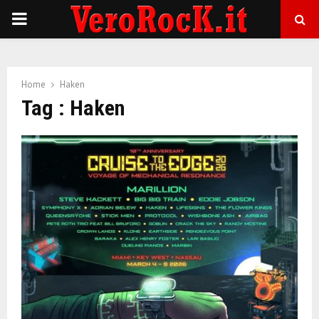
P
R
Home
Haken
I
Tag : Haken
M
A
R
Y
M