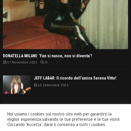
DONATELLA MILANI: ‘Fan si nasce, non si diventa’!
17 Novembre 2025
0
JEFF LABAR: Il ricordo dell’amica Serena Vitto!
13 Settembre 2021
TANGERINE DREAM: ‘La classifica album anni
Noi usiamo i cookies sul nostro sito web per garantirti la
settanta’!
miglior esperienza salvando le tue preferenze e le tue visite.
30 Giugno 2021
Cliccando “Accetta”, darai il consenso a tutti i cookies.