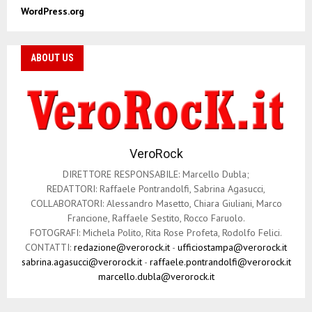
WordPress.org
ABOUT US
VeroRock
DIRETTORE RESPONSABILE: Marcello Dubla;
REDATTORI: Raffaele Pontrandolfi, Sabrina Agasucci,
COLLABORATORI: Alessandro Masetto, Chiara Giuliani, Marco
Francione, Raffaele Sestito, Rocco Faruolo.
FOTOGRAFI: Michela Polito, Rita Rose Profeta, Rodolfo Felici.
CONTATTI:
redazione@verorock.it
-
ufficiostampa@verorock.it
sabrina.agasucci@verorock.it
-
raffaele.pontrandolfi@verorock.it
marcello.dubla@verorock.it