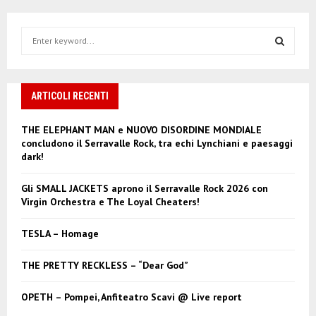
S
e
a
S
r
c
ARTICOLI RECENTI
E
h
f
A
THE ELEPHANT MAN e NUOVO DISORDINE MONDIALE
o
concludono il Serravalle Rock, tra echi Lynchiani e paesaggi
r
R
dark!
:
C
Gli SMALL JACKETS aprono il Serravalle Rock 2026 con
Virgin Orchestra e The Loyal Cheaters!
H
TESLA – Homage
THE PRETTY RECKLESS – “Dear God”
OPETH – Pompei, Anfiteatro Scavi @ Live report