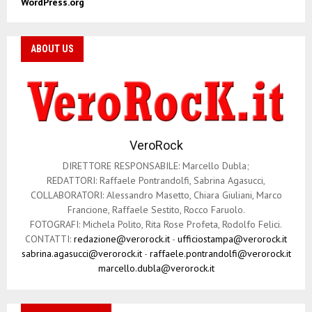
WordPress.org
ABOUT US
VeroRock
DIRETTORE RESPONSABILE: Marcello Dubla;
REDATTORI: Raffaele Pontrandolfi, Sabrina Agasucci,
COLLABORATORI: Alessandro Masetto, Chiara Giuliani, Marco
Francione, Raffaele Sestito, Rocco Faruolo.
FOTOGRAFI: Michela Polito, Rita Rose Profeta, Rodolfo Felici.
CONTATTI:
redazione@verorock.it
-
ufficiostampa@verorock.it
sabrina.agasucci@verorock.it
-
raffaele.pontrandolfi@verorock.it
marcello.dubla@verorock.it