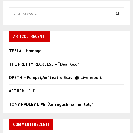
S
e
a
S
r
c
ARTICOLI RECENTI
E
h
f
A
TESLA – Homage
o
r
R
THE PRETTY RECKLESS – “Dear God”
:
C
OPETH – Pompei, Anfiteatro Scavi @ Live report
H
AETHER – “III”
TONY HADLEY LIVE: “An Englishman in Italy”
COMMENTI RECENTI