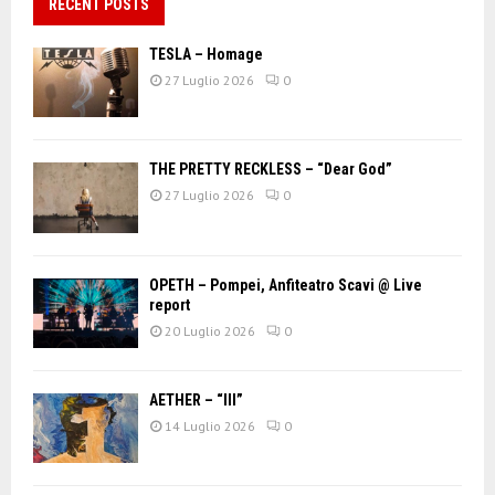
RECENT POSTS
TESLA – Homage
27 Luglio 2026
0
THE PRETTY RECKLESS – “Dear God”
27 Luglio 2026
0
OPETH – Pompei, Anfiteatro Scavi @ Live
report
20 Luglio 2026
0
AETHER – “III”
14 Luglio 2026
0