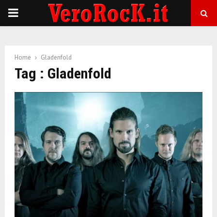
P
R
Home
Gladenfold
I
Tag : Gladenfold
M
A
R
Y
M