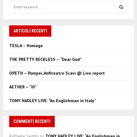
S
e
a
S
r
c
ARTICOLI RECENTI
E
h
f
A
TESLA – Homage
o
r
R
THE PRETTY RECKLESS – “Dear God”
:
C
OPETH – Pompei, Anfiteatro Scavi @ Live report
H
AETHER – “III”
TONY HADLEY LIVE: “An Englishman in Italy”
COMMENTI RECENTI
Raffaele Sestito
su
TONY HADLEY LIVE: “An Englishman in