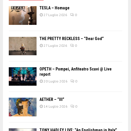
TESLA – Homage
27 Luglio 2026
0
THE PRETTY RECKLESS – “Dear God”
27 Luglio 2026
0
OPETH – Pompei, Anfiteatro Scavi @ Live
report
20 Luglio 2026
0
AETHER – “III”
14 Luglio 2026
0
TONY HADLEY LIVE: “An Englishman in Italy”