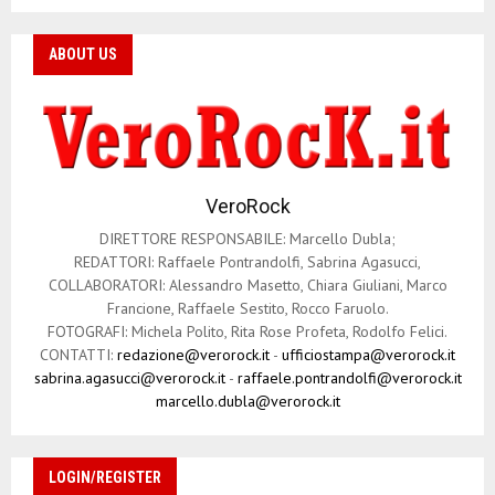
ABOUT US
VeroRock
DIRETTORE RESPONSABILE: Marcello Dubla;
REDATTORI: Raffaele Pontrandolfi, Sabrina Agasucci,
COLLABORATORI: Alessandro Masetto, Chiara Giuliani, Marco
Francione, Raffaele Sestito, Rocco Faruolo.
FOTOGRAFI: Michela Polito, Rita Rose Profeta, Rodolfo Felici.
CONTATTI:
redazione@verorock.it
-
ufficiostampa@verorock.it
sabrina.agasucci@verorock.it
-
raffaele.pontrandolfi@verorock.it
marcello.dubla@verorock.it
LOGIN/REGISTER