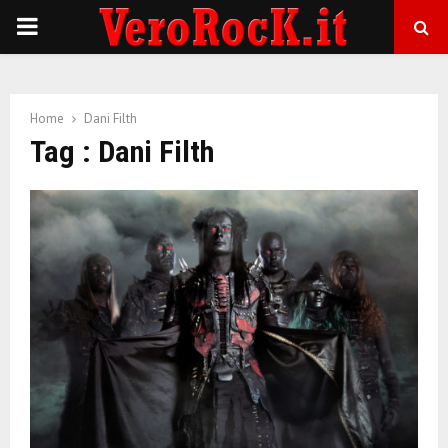
P
R
Home
Dani Filth
I
Tag : Dani Filth
M
A
R
Y
M