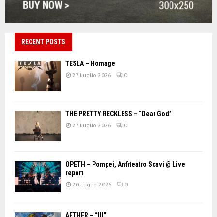
RECENT POSTS
TESLA – Homage
27 Luglio 2026
0
THE PRETTY RECKLESS – “Dear God”
27 Luglio 2026
0
OPETH – Pompei, Anfiteatro Scavi @ Live
report
20 Luglio 2026
0
AETHER – “III”