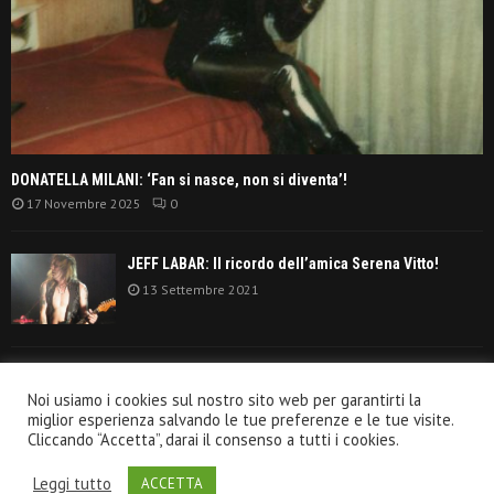
DONATELLA MILANI: ‘Fan si nasce, non si diventa’!
17 Novembre 2025
0
JEFF LABAR: Il ricordo dell’amica Serena Vitto!
13 Settembre 2021
TANGERINE DREAM: ‘La classifica album anni
Noi usiamo i cookies sul nostro sito web per garantirti la
settanta’!
miglior esperienza salvando le tue preferenze e le tue visite.
30 Giugno 2021
Cliccando “Accetta”, darai il consenso a tutti i cookies.
Leggi tutto
ACCETTA