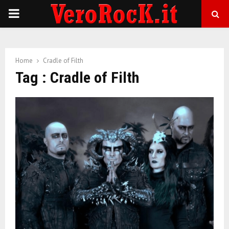
P
R
Home
Cradle of Filth
I
Tag : Cradle of Filth
M
A
R
Y
M