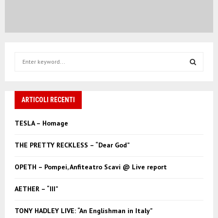
S
e
a
S
r
c
ARTICOLI RECENTI
E
h
f
A
TESLA – Homage
o
r
R
THE PRETTY RECKLESS – “Dear God”
:
C
OPETH – Pompei, Anfiteatro Scavi @ Live report
H
AETHER – “III”
TONY HADLEY LIVE: “An Englishman in Italy”