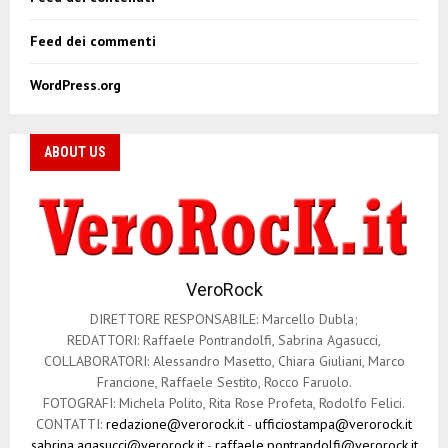
Feed dei commenti
WordPress.org
ABOUT US
VeroRock
DIRETTORE RESPONSABILE: Marcello Dubla;
REDATTORI: Raffaele Pontrandolfi, Sabrina Agasucci,
COLLABORATORI: Alessandro Masetto, Chiara Giuliani, Marco
Francione, Raffaele Sestito, Rocco Faruolo.
FOTOGRAFI: Michela Polito, Rita Rose Profeta, Rodolfo Felici.
CONTATTI:
redazione@verorock.it
-
ufficiostampa@verorock.it
sabrina.agasucci@verorock.it
-
raffaele.pontrandolfi@verorock.it