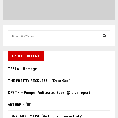
S
e
a
S
r
c
ARTICOLI RECENTI
E
h
f
A
TESLA – Homage
o
r
R
THE PRETTY RECKLESS – “Dear God”
:
C
OPETH – Pompei, Anfiteatro Scavi @ Live report
H
AETHER – “III”
TONY HADLEY LIVE: “An Englishman in Italy”