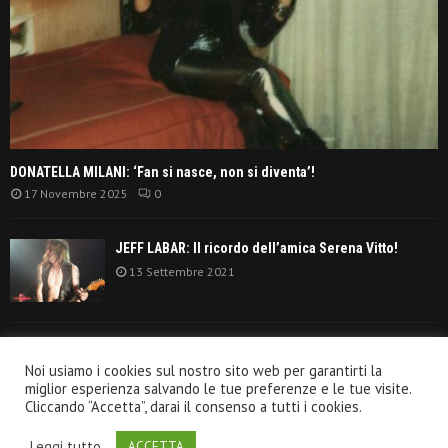
DONATELLA MILANI: ‘Fan si nasce, non si diventa’!
17 Novembre 2025
0
JEFF LABAR: Il ricordo dell’amica Serena Vitto!
13 Settembre 2021
TANGERINE DREAM: ‘La classifica album anni
Noi usiamo i cookies sul nostro sito web per garantirti la
settanta’!
miglior esperienza salvando le tue preferenze e le tue visite.
30 Giugno 2021
Cliccando “Accetta”, darai il consenso a tutti i cookies.
Leggi tutto
ACCETTA