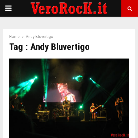
P
R
Home
Andy Bluvertigo
I
Tag : Andy Bluvertigo
M
A
R
Y
M