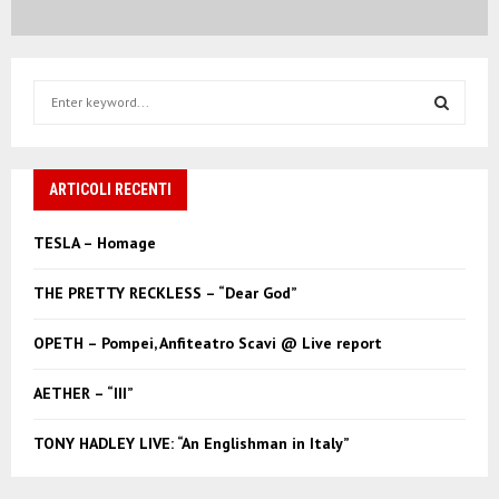
S
e
a
S
r
c
ARTICOLI RECENTI
E
h
f
A
TESLA – Homage
o
r
R
THE PRETTY RECKLESS – “Dear God”
:
C
OPETH – Pompei, Anfiteatro Scavi @ Live report
H
AETHER – “III”
TONY HADLEY LIVE: “An Englishman in Italy”