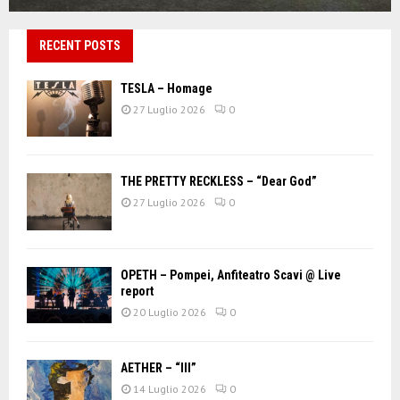
RECENT POSTS
TESLA – Homage
27 Luglio 2026
0
THE PRETTY RECKLESS – “Dear God”
27 Luglio 2026
0
OPETH – Pompei, Anfiteatro Scavi @ Live
report
20 Luglio 2026
0
AETHER – “III”
14 Luglio 2026
0