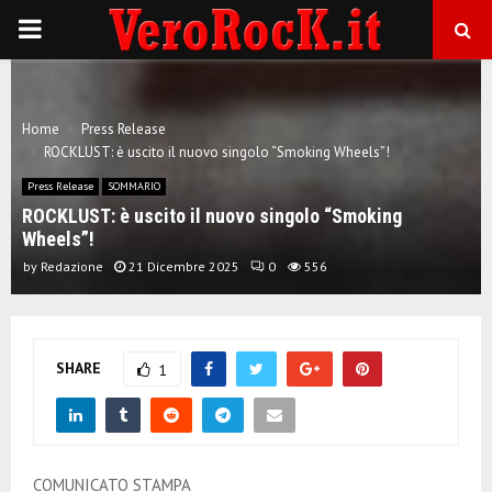
P
R
Home
Press Release
I
ROCKLUST: è uscito il nuovo singolo “Smoking Wheels”!
Press Release
SOMMARIO
M
ROCKLUST: è uscito il nuovo singolo “Smoking
Wheels”!
A
by
Redazione
21 Dicembre 2025
0
556
R
SHARE
1
Y
M
COMUNICATO STAMPA