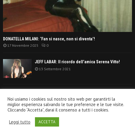
DONATELLA MILANI: ‘Fan si nasce, non si diventa’!
17 Novembre 2025
0
JEFF LABAR: Il ricordo dell’amica Serena Vitto!
13 Settembre 2021
TANGERINE DREAM: ‘La classifica album anni
Noi usiamo i cookies sul nostro sito web per garantirti la
settanta’!
miglior esperienza salvando le tue preferenze e le tue visite.
30 Giugno 2021
Cliccando “Accetta”, darai il consenso a tutti i cookies.
Leggi tutto
ACCETTA
@2020 - VeroRock.it. All Right Reserved.