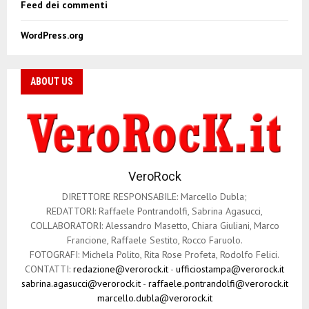
Feed dei commenti
WordPress.org
ABOUT US
VeroRock
DIRETTORE RESPONSABILE: Marcello Dubla;
REDATTORI: Raffaele Pontrandolfi, Sabrina Agasucci,
COLLABORATORI: Alessandro Masetto, Chiara Giuliani, Marco
Francione, Raffaele Sestito, Rocco Faruolo.
FOTOGRAFI: Michela Polito, Rita Rose Profeta, Rodolfo Felici.
CONTATTI:
redazione@verorock.it
-
ufficiostampa@verorock.it
sabrina.agasucci@verorock.it
-
raffaele.pontrandolfi@verorock.it
marcello.dubla@verorock.it