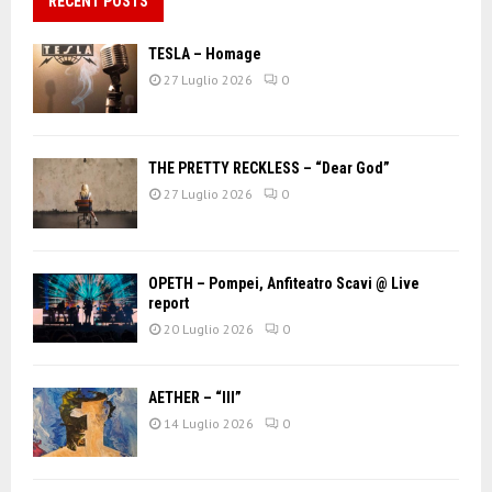
RECENT POSTS
TESLA – Homage
27 Luglio 2026
0
THE PRETTY RECKLESS – “Dear God”
27 Luglio 2026
0
OPETH – Pompei, Anfiteatro Scavi @ Live
report
20 Luglio 2026
0
AETHER – “III”
14 Luglio 2026
0