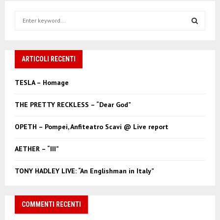
S
e
a
S
r
c
ARTICOLI RECENTI
E
h
f
A
TESLA – Homage
o
r
R
THE PRETTY RECKLESS – “Dear God”
:
C
OPETH – Pompei, Anfiteatro Scavi @ Live report
H
AETHER – “III”
TONY HADLEY LIVE: “An Englishman in Italy”
COMMENTI RECENTI