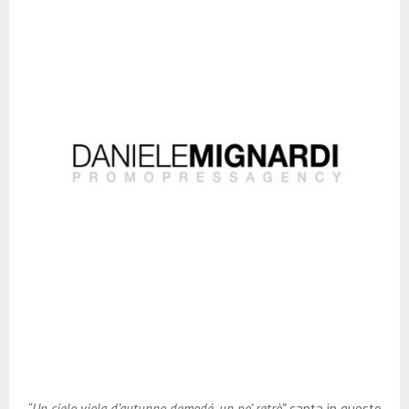
“Un cielo viola d’autunno demodé, un po’ retrò”
canta in questo