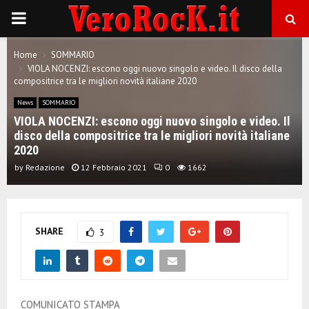
P
R
Home
SOMMARIO
VIOLA NOCENZI: escono oggi nuovo singolo e video. Il disco della
compositrice tra le migliori novità italiane 2020
I
News
SOMMARIO
VIOLA NOCENZI: escono oggi nuovo singolo e video. Il
M
disco della compositrice tra le migliori novità italiane
2020
A
by
Redazione
12 Febbraio 2021
0
1662
R
SHARE
3
Y
M
COMUNICATO STAMPA