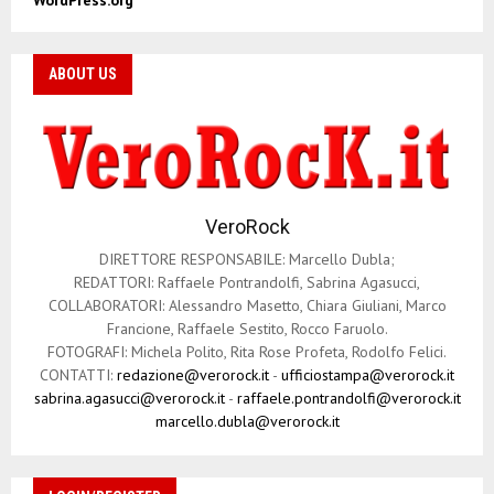
WordPress.org
ABOUT US
VeroRock
DIRETTORE RESPONSABILE: Marcello Dubla;
REDATTORI: Raffaele Pontrandolfi, Sabrina Agasucci,
COLLABORATORI: Alessandro Masetto, Chiara Giuliani, Marco
Francione, Raffaele Sestito, Rocco Faruolo.
FOTOGRAFI: Michela Polito, Rita Rose Profeta, Rodolfo Felici.
CONTATTI:
redazione@verorock.it
-
ufficiostampa@verorock.it
sabrina.agasucci@verorock.it
-
raffaele.pontrandolfi@verorock.it
marcello.dubla@verorock.it