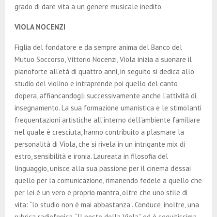
grado di dare vita a un genere musicale inedito.
VIOLA NOCENZI
Figlia del fondatore e da sempre anima del Banco del
Mutuo Soccorso, Vittorio Nocenzi, Viola inizia a suonare il
pianoforte all’età di quattro anni, in seguito si dedica allo
studio del violino e intraprende poi quello del canto
d’opera, affiancandogli successivamente anche l’attività di
insegnamento. La sua formazione umanistica e le stimolanti
frequentazioni artistiche all’interno dell’ambiente familiare
nel quale è cresciuta, hanno contribuito a plasmare la
personalità di Viola, che si rivela in un intrigante mix di
estro, sensibilità e ironia. Laureata in filosofia del
linguaggio, unisce alla sua passione per il cinema d’essai
quello per la comunicazione, rimanendo fedele a quello che
per lei è un vero e proprio mantra, oltre che uno stile di
vita: “lo studio non è mai abbastanza”. Conduce, inoltre, una
rubrica radiofonica, “Il posto della Viola”, ed è seguitissima