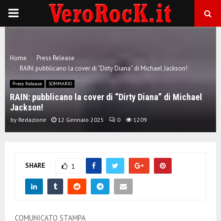
P
R
Home
Press Release
I
RAIN: pubblicano la cover di “Dirty Diana” di Michael Jackson!
Press Release
SOMMARIO
M
RAIN: pubblicano la cover di “Dirty Diana” di Michael
Jackson!
A
by
Redazione
12 Gennaio 2025
0
1209
R
SHARE
1
Y
M
COMUNICATO STAMPA