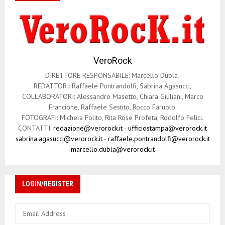
VeroRock
DIRETTORE RESPONSABILE: Marcello Dubla;
REDATTORI: Raffaele Pontrandolfi, Sabrina Agasucci,
COLLABORATORI: Alessandro Masetto, Chiara Giuliani, Marco
Francione, Raffaele Sestito, Rocco Faruolo.
FOTOGRAFI: Michela Polito, Rita Rose Profeta, Rodolfo Felici.
CONTATTI:
redazione@verorock.it
-
ufficiostampa@verorock.it
sabrina.agasucci@verorock.it
-
raffaele.pontrandolfi@verorock.it
marcello.dubla@verorock.it
LOGIN/REGISTER