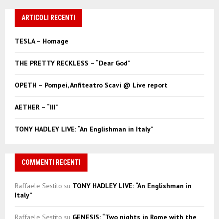
r
c
ARTICOLI RECENTI
E
h
f
A
TESLA – Homage
o
r
R
THE PRETTY RECKLESS – “Dear God”
:
C
OPETH – Pompei, Anfiteatro Scavi @ Live report
H
AETHER – “III”
TONY HADLEY LIVE: “An Englishman in Italy”
COMMENTI RECENTI
Raffaele Sestito
su
TONY HADLEY LIVE: “An Englishman in
Italy”
Raffaele Sestito
su
GENESIS: “Two nights in Rome with the