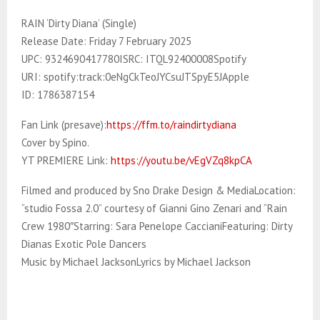
RAIN ‘Dirty Diana’ (Single)
Release Date: Friday 7 February 2025
UPC: 9324690417780ISRC: ITQL92400008Spotify
URI: spotify:track:0eNgCkTeoJYCsuJTSpyE5JApple
ID: 1786387154
Fan Link (presave):
https://ffm.to/raindirtydiana
Cover by Spino.
YT PREMIERE Link:
https://youtu.be/vEgVZq8kpCA
Filmed and produced by Sno Drake Design & MediaLocation:
“studio Fossa 2.0” courtesy of Gianni Gino Zenari and “Rain
Crew 1980″Starring: Sara Penelope CaccianiFeaturing: Dirty
Dianas Exotic Pole Dancers
Music by Michael JacksonLyrics by Michael Jackson