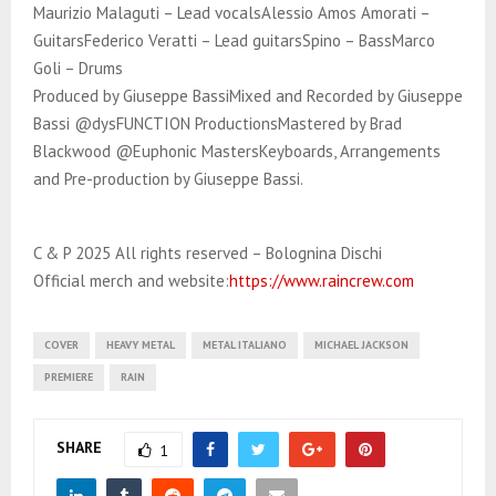
Maurizio Malaguti – Lead vocalsAlessio Amos Amorati –
GuitarsFederico Veratti – Lead guitarsSpino – BassMarco
Goli – Drums
Produced by Giuseppe BassiMixed and Recorded by Giuseppe
Bassi @dysFUNCTION ProductionsMastered by Brad
Blackwood @Euphonic MastersKeyboards, Arrangements
and Pre-production by Giuseppe Bassi.
C & P 2025 All rights reserved – Bolognina Dischi
Official merch and website:
https://www.raincrew.com
COVER
HEAVY METAL
METAL ITALIANO
MICHAEL JACKSON
PREMIERE
RAIN
SHARE
1