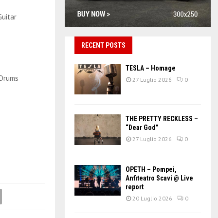
Guitar
RECENT POSTS
TESLA – Homage
 Drums
27 Luglio 2026
0
THE PRETTY RECKLESS –
“Dear God”
27 Luglio 2026
0
OPETH – Pompei,
Anfiteatro Scavi @ Live
report
20 Luglio 2026
0