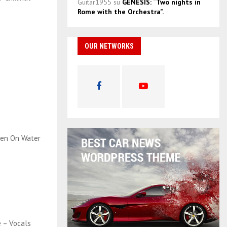
Guitar1955
su
GENESIS: “Two nights in
Rome with the Orchestra”.
OUR NETWORKS
en On Water
e – Vocals