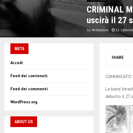
CRIMINAL M
uscirà il 27 
by
Redazione
12 Settem
META
SHARE
Accedi
Feed dei contenuti
COMUNICATO
La band thras
Feed dei commenti
debutto il 27 
WordPress.org
ABOUT US