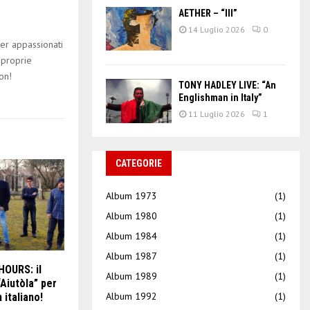
AETHER – “III”
14 Luglio 2026
0
er appassionati
 proprie
on!
TONY HADLEY LIVE: “An
Englishman in Italy”
11 Luglio 2026
1
CATEGORIE
Album 1973
(1)
Album 1980
(1)
Album 1984
(1)
Album 1987
(1)
OURS: il
Album 1989
(1)
Aiutòla” per
Album 1992
(1)
n italiano!