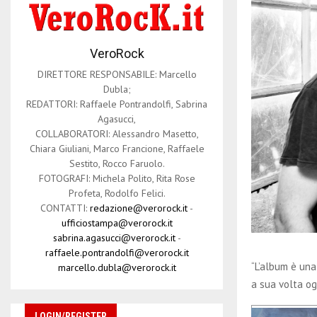
VeroRock
DIRETTORE RESPONSABILE: Marcello
Dubla;
REDATTORI: Raffaele Pontrandolfi, Sabrina
Agasucci,
COLLABORATORI: Alessandro Masetto,
Chiara Giuliani, Marco Francione, Raffaele
Sestito, Rocco Faruolo.
FOTOGRAFI: Michela Polito, Rita Rose
Profeta, Rodolfo Felici.
CONTATTI:
redazione@verorock.it
-
ufficiostampa@verorock.it
sabrina.agasucci@verorock.it
-
raffaele.pontrandolfi@verorock.it
“L’album è una
marcello.dubla@verorock.it
a sua volta og
LOGIN/REGISTER