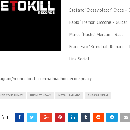
Stefano “Crossviolator” Croce – 
Fabio “Tremor” Ciccone – Guitar
Marco “Nacho” Mercuri – Bass
Francesco “Krundaal” Romano –
Link Social
agram/Soundcloud : criminalmadhouseconspiracy
USE CONSPIRACY
INFINITY HEAVY
METAL ITALIANO
THRASH METAL
1