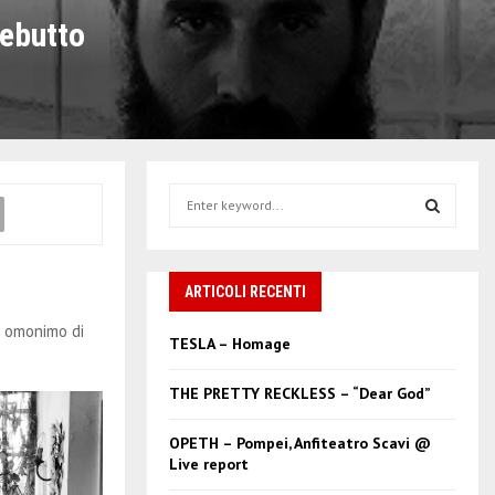
ebutto
S
e
a
S
r
c
ARTICOLI RECENTI
E
h
m omonimo di
f
A
TESLA – Homage
o
r
R
THE PRETTY RECKLESS – “Dear God”
:
C
OPETH – Pompei, Anfiteatro Scavi @
Live report
H