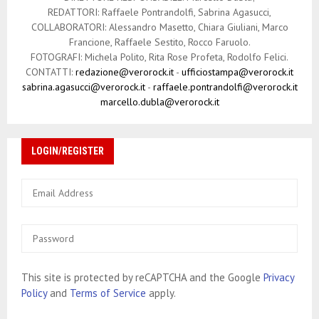
REDATTORI: Raffaele Pontrandolfi, Sabrina Agasucci,
COLLABORATORI: Alessandro Masetto, Chiara Giuliani, Marco
Francione, Raffaele Sestito, Rocco Faruolo.
FOTOGRAFI: Michela Polito, Rita Rose Profeta, Rodolfo Felici.
CONTATTI:
redazione@verorock.it
-
ufficiostampa@verorock.it
sabrina.agasucci@verorock.it
-
raffaele.pontrandolfi@verorock.it
marcello.dubla@verorock.it
LOGIN/REGISTER
This site is protected by reCAPTCHA and the Google
Privacy
Policy
and
Terms of Service
apply.