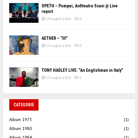
OPETH – Pompei, Anfiteatro Scavi @ Live
report
20 Luglio 2026
0
AETHER – “III”
14 Luglio 2026
0
TONY HADLEY LIVE: “An Englishman in Italy”
11 Luglio 2026
1
CATEGORIE
Album 1973
(1)
Album 1980
(1)
Album 1984
(1)