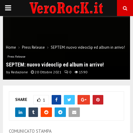
P
R
I
Home
Press Release
SEPTEM: nuovo videoclip ed album in arrivo!
M
Press Release
SEPTEM: nuovo videoclip ed album in arrivo!
A
by
Redazione
20 Ottobre 2021
0
1590
R
SHARE
1
Y
M
COMUNICATO STAMPA