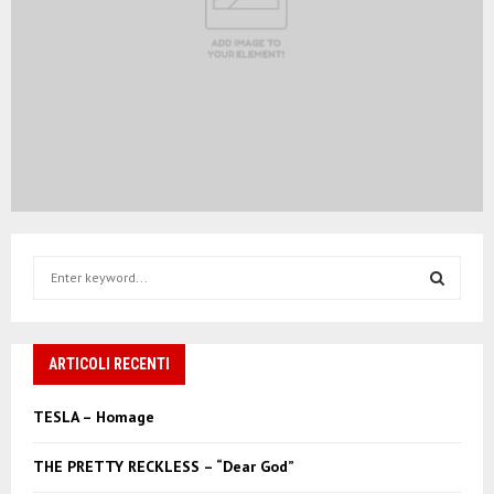
S
e
a
S
r
c
ARTICOLI RECENTI
E
h
f
A
TESLA – Homage
o
r
R
THE PRETTY RECKLESS – “Dear God”
: