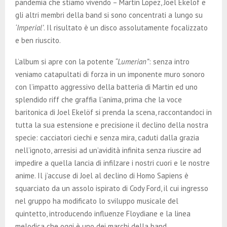
pandemia che stiamo vivendo – Martin Lopez, Joel Ekelöf e
gli altri membri della band si sono concentrati a lungo su
‘Imperial’
. Il risultato è un disco assolutamente focalizzato
e ben riuscito.
L’album si apre con la potente
“Lumerian”
: senza intro
veniamo catapultati di forza in un imponente muro sonoro
con l’impatto aggressivo della batteria di Martin ed uno
splendido riff che graffia l’anima, prima che la voce
baritonica di Joel Ekelöf si prenda la scena, raccontandoci in
tutta la sua estensione e precisione il declino della nostra
specie: cacciatori ciechi e senza mira, caduti dalla grazia
nell’ignoto, arresisi ad un’avidità infinita senza riuscire ad
impedire a quella lancia di infilzare i nostri cuori e le nostre
anime. Il j’accuse di Joel al declino di Homo Sapiens è
squarciato da un assolo ispirato di Cody Ford, il cui ingresso
nel gruppo ha modificato lo sviluppo musicale del
quintetto, introducendo influenze Floydiane e la linea
melodica che oggi è uno dei marchi della band.