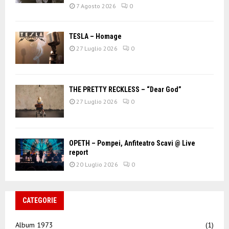
7 Agosto 2026
0
TESLA – Homage
27 Luglio 2026
0
THE PRETTY RECKLESS – “Dear God”
27 Luglio 2026
0
OPETH – Pompei, Anfiteatro Scavi @ Live
report
20 Luglio 2026
0
CATEGORIE
Album 1973
(1)