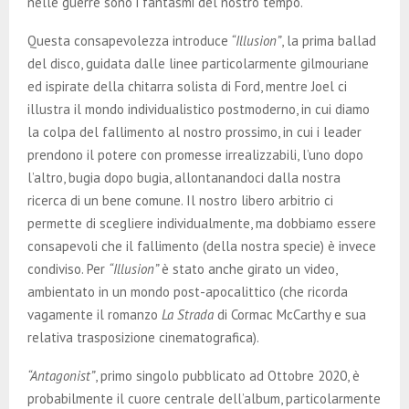
nelle guerre sono i fantasmi del nostro tempo.
Questa consapevolezza introduce
“Illusion”
, la prima ballad
del disco, guidata dalle linee particolarmente gilmouriane
ed ispirate della chitarra solista di Ford, mentre Joel ci
illustra il mondo individualistico postmoderno, in cui diamo
la colpa del fallimento al nostro prossimo, in cui i leader
prendono il potere con promesse irrealizzabili, l’uno dopo
l’altro, bugia dopo bugia, allontanandoci dalla nostra
ricerca di un bene comune. Il nostro libero arbitrio ci
permette di scegliere individualmente, ma dobbiamo essere
consapevoli che il fallimento (della nostra specie) è invece
condiviso. Per
“Illusion”
è stato anche girato un video,
ambientato in un mondo post-apocalittico (che ricorda
vagamente il romanzo
La Strada
di Cormac McCarthy e sua
relativa trasposizione cinematografica).
“Antagonist”
, primo singolo pubblicato ad Ottobre 2020, è
probabilmente il cuore centrale dell’album, particolarmente