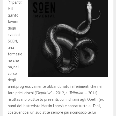
E
‘Imperial’
è il
quinto
N
lavoro
degli
U
svedesi
SOEN,
una
formazio
ne che
ha, nel
corso
degli
anni, progressivamente abbandonato i riferimenti che nei
loro primi dischi (
‘Cognitive’
– 2012, e
‘Tellurian’
– 2014)
risultavano piuttosto presenti, con richiami agli Opeth (ex
band del batterista Martin Lopez) e soprattutto ai Tool,
costruendosi un suo stile sempre più riconoscibile. Lo