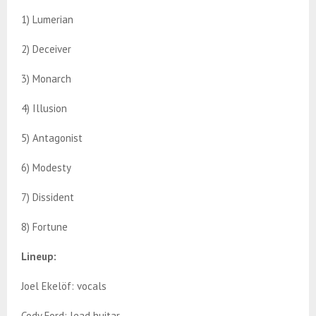
1) Lumerian
2) Deceiver
3) Monarch
4) Illusion
5) Antagonist
6) Modesty
7) Dissident
8) Fortune
Lineup:
Joel Ekelöf: vocals
Cody Ford: lead huitar