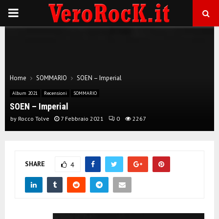
P
R
I
Home
SOMMARIO
SOEN – Imperial
M
Album 2021
Recensioni
SOMMARIO
SOEN – Imperial
A
by
Rocco Tolve
7 Febbraio 2021
0
2267
R
SHARE
4
Y
M