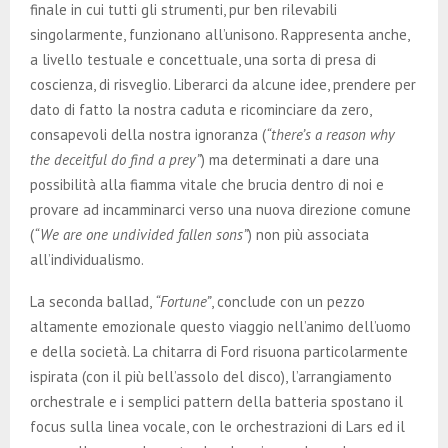
finale in cui tutti gli strumenti, pur ben rilevabili
singolarmente, funzionano all’unisono. Rappresenta anche,
a livello testuale e concettuale, una sorta di presa di
coscienza, di risveglio. Liberarci da alcune idee, prendere per
dato di fatto la nostra caduta e ricominciare da zero,
consapevoli della nostra ignoranza (
“there’s a reason why
the deceitful do find a prey”
) ma determinati a dare una
possibilità alla fiamma vitale che brucia dentro di noi e
provare ad incamminarci verso una nuova direzione comune
(
“We are one undivided fallen sons”
) non più associata
all’individualismo.
La seconda ballad,
“Fortune”
, conclude con un pezzo
altamente emozionale questo viaggio nell’animo dell’uomo
e della società. La chitarra di Ford risuona particolarmente
ispirata (con il più bell’assolo del disco), l’arrangiamento
orchestrale e i semplici pattern della batteria spostano il
focus sulla linea vocale, con le orchestrazioni di Lars ed il