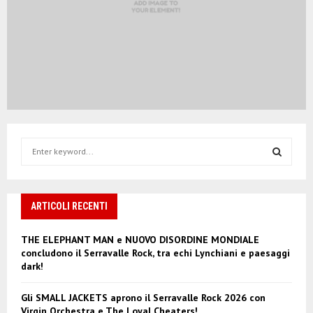
S
e
a
S
r
c
ARTICOLI RECENTI
E
h
f
A
THE ELEPHANT MAN e NUOVO DISORDINE MONDIALE
o
concludono il Serravalle Rock, tra echi Lynchiani e paesaggi
r
R
dark!
:
C
Gli SMALL JACKETS aprono il Serravalle Rock 2026 con
Virgin Orchestra e The Loyal Cheaters!