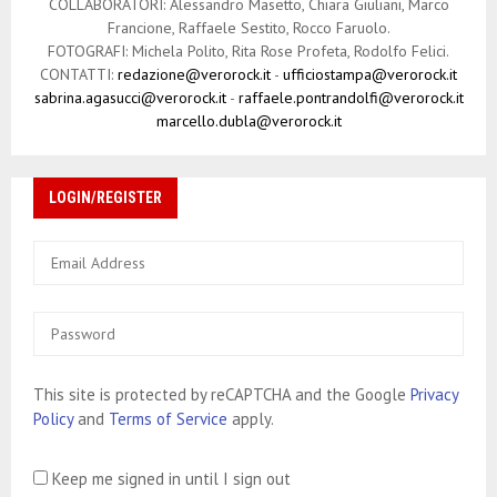
COLLABORATORI: Alessandro Masetto, Chiara Giuliani, Marco
Francione, Raffaele Sestito, Rocco Faruolo.
FOTOGRAFI: Michela Polito, Rita Rose Profeta, Rodolfo Felici.
CONTATTI:
redazione@verorock.it
-
ufficiostampa@verorock.it
sabrina.agasucci@verorock.it
-
raffaele.pontrandolfi@verorock.it
marcello.dubla@verorock.it
LOGIN/REGISTER
This site is protected by reCAPTCHA and the Google
Privacy
Policy
and
Terms of Service
apply.
Keep me signed in until I sign out