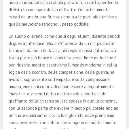
nostro individualismo ci abbia portato fuori rotta, perdendo
di vista la consapevolezza dell’altro. Cori ottimamente
mixati ed una buona fluttuazione tra le parti più ritmiche e
quelle melodiche rendono il pezzo godibile.
Un suono di sirena, come quelli degli allarmi durante periodi
di guerra, introduce
“Monarch”
, aperta da un riff piuttosto
tecnico e da Joel che lavora nei registri bassi. L’alternanza
tra la parte più heavy e l’apertura verso linee melodiche è
ben riuscita, mentre osserviamo il mondo moderno in cui la
logica dello scontro, della competizione, della guerra, ha
avuto il sopravvento sull’empatia e sulla compassione
umana, emozioni colpevoli di non essere adeguatamente
“maschie” o vincenti nella nostra evoluzione. L’assolo
graffiante della chitarra solista spezza in due la canzone,
con la seconda parte che evolve in modo più corale fino ad
un finale quasi sinfonico, inclusi gli archi, dove prendiamo
consapevolezza che coloro che vengono mandati a morire