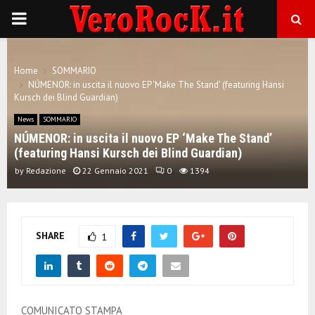
P
R
Home
SOMMARIO
NÚMENOR: in uscita il nuovo EP ‘Make The Stand’ (featuring Hansi
I
Kursch dei Blind Guardian)
News
SOMMARIO
M
NÚMENOR: in uscita il nuovo EP ‘Make The Stand’
(featuring Hansi Kursch dei Blind Guardian)
A
by
Redazione
22 Gennaio 2021
0
1394
R
SHARE
1
Y
M
COMUNICATO STAMPA