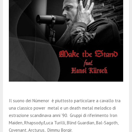
Il suono dei Númenor è piuttosto particolare a cavallo tra
una classico power metal e un death metal melodico di
estrazione scandinava anni ’90. Gruppi di riferimento Iron
Maiden, Rhapsody/Luca Turilli, Blind Guardian, Bal-Sagoth,
Covenant, Arcturus, Dimmu Borgir.