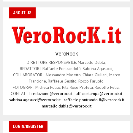
ABOUT US
VeroRock
DIRETTORE RESPONSABILE: Marcello Dubla;
REDATTORI: Raffaele Pontrandolfi, Sabrina Agasucci,
COLLABORATORI: Alessandro Masetto, Chiara Giuliani, Marco
Francione, Raffaele Sestito, Rocco Faruolo.
FOTOGRAFI: Michela Polito, Rita Rose Profeta, Rodolfo Felici.
CONTATTI:
redazione@verorock.it
-
ufficiostampa@verorock.it
sabrina.agasucci@verorock.it
-
raffaele.pontrandolfi@verorock.it
marcello.dubla@verorock.it
LOGIN/REGISTER