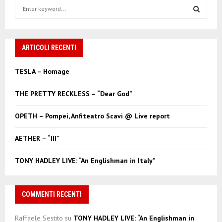
S
e
a
S
r
c
ARTICOLI RECENTI
E
h
f
A
TESLA – Homage
o
r
R
THE PRETTY RECKLESS – “Dear God”
:
C
OPETH – Pompei, Anfiteatro Scavi @ Live report
H
AETHER – “III”
TONY HADLEY LIVE: “An Englishman in Italy”
COMMENTI RECENTI
Raffaele Sestito
su
TONY HADLEY LIVE: “An Englishman in