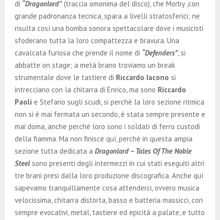
di
“Dragonlord”
(traccia omonima del disco), che Morby ,con
grande padronanza tecnica, spara a livelli stratosferici; ne
risulta così una bomba sonora spettacolare dove i musicisti
sfoderano tutta la loro compattezza e bravura. Una
cavalcata furiosa che prende il nome di
“Defenders”
, si
abbatte on stage; a metà brano troviamo un break
strumentale dove le tastiere di
Riccardo Iacono
si
intrecciano con la chitarra di Enrico, ma sono
Riccardo
Paoli
e Stefano sugli scudi, si perchè la loro sezione ritmica
non si è mai fermata un secondo, è stata sempre presente e
mai doma, anche perchè loro sono i soldati di ferro custodi
della fiamma. Ma non finisce quì, perchè in questa ampia
sezione tutta dedicata a
Dragonlord – Tales Of The Noble
Steel
sono presenti degli intermezzi in cui stati eseguiti altri
tre brani presi dalla loro produzione discografica. Anche quì
sapevamo tranquillamente cosa attenderci, ovvero musica
velocissima, chitarra distorta, basso e batteria massicci, cori
sempre evocativi, metal, tastiere ed epicità a palate, e tutto