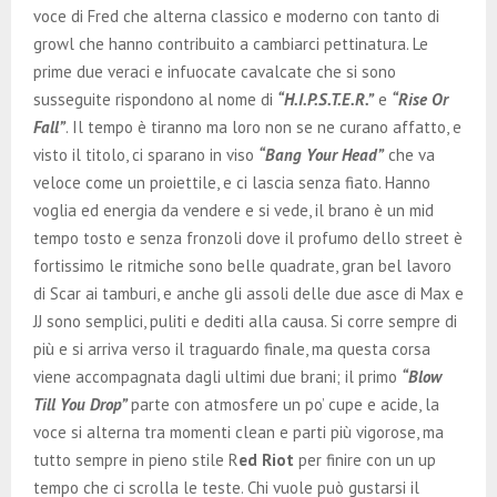
voce di Fred che alterna classico e moderno con tanto di
growl che hanno contribuito a cambiarci pettinatura. Le
prime due veraci e infuocate cavalcate che si sono
susseguite rispondono al nome di
“H.I.P.S.T.E.R.”
e
“Rise Or
Fall”
. Il tempo è tiranno ma loro non se ne curano affatto, e
visto il titolo, ci sparano in viso
“Bang Your Head”
che va
veloce come un proiettile, e ci lascia senza fiato. Hanno
voglia ed energia da vendere e si vede, il brano è un mid
tempo tosto e senza fronzoli dove il profumo dello street è
fortissimo le ritmiche sono belle quadrate, gran bel lavoro
di Scar ai tamburi, e anche gli assoli delle due asce di Max e
JJ sono semplici, puliti e dediti alla causa. Si corre sempre di
più e si arriva verso il traguardo finale, ma questa corsa
viene accompagnata dagli ultimi due brani; il primo
“Blow
Till You Drop”
parte con atmosfere un po’ cupe e acide, la
voce si alterna tra momenti clean e parti più vigorose, ma
tutto sempre in pieno stile R
ed Riot
per finire con un up
tempo che ci scrolla le teste. Chi vuole può gustarsi il