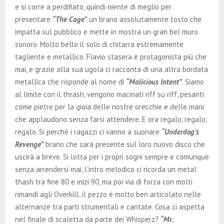
e si corre a perdifiato, quindi niente di meglio per
presentare
“The Cage”
un brano assolutamente tosto che
impatta sul pubblico e mette in mostra un gran bel muro
sonoro. Molto bello il solo di chitarra estremamente
tagliente e metallico. Flavio stasera è protagonista più che
mai, e grazie alla sua ugola ci racconta di una altra bordata
metallica che risponde al nome di
“Malicious Intent”
. Siamo
al limite con il thrash, vengono macinati riff su riff, pesanti
come pietre per la gioia delle nostre orecchie e delle mani
che applaudono senza farsi attendere. E ora regalo, regalo,
regalo. Si perchè i ragazzi ci vanno a suonare
“Underdog’s
Revenge”
brano che sarà presente sul loro nuovo disco che
uscirà a breve. Si lotta per i propri sogni sempre e comunque
senza arrendersi mai, l’intro melodico ci ricorda un metal
thash tra fine 80 e inizi 90, ma poi via di forza con molti
rimandi agli Overkill, il pezzo è molto ben articolato nelle
alternanze tra parti strumentali e cantate. Cosa ci aspetta
nel finale di scaletta da parte dei Whisperz?
“Mr.