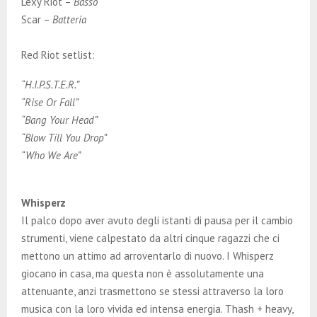
Lexy Riot –
Basso
Scar –
Batteria
Red Riot setlist:
“H.I.P.S.T.E.R.”
“Rise Or Fall”
“Bang Your Head”
“Blow Till You Drop”
“Who We Are”
Whisperz
Il palco dopo aver avuto degli istanti di pausa per il cambio
strumenti, viene calpestato da altri cinque ragazzi che ci
mettono un attimo ad arroventarlo di nuovo. I Whisperz
giocano in casa, ma questa non è assolutamente una
attenuante, anzi trasmettono se stessi attraverso la loro
musica con la loro vivida ed intensa energia. Thash + heavy,