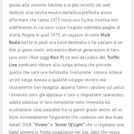
grazie alle storiche fanzine, e ai (più recenti) siti web
dedicati alla nostra musica metallica preferita, posso
affermare che l’anno 1975 resta una fucina creativa non
indifferente, in cui sono state forgiate indelebili pagine di
storia. Proprio in quel 1975, un ragazzo di nome
Mark
Reale
mette in piedi una band destinata a far parlare di se
fino ai giorni nostri, attraverso diverse generazioni di fans.
Loro sono i Riot (oggi
Riot V
). Le assi del palco del
Traffic
Live
sembrano vibrare alla lunga attesa che precede
quella che sarà una bellissima “rivoluzione” sonora. Attesa
un po’ lunga dovuta a qualche intoppo tecnico, ma
sicuramente ben ripagata; appena fanno capolino sul palco
i musicisti sono già applausi e loro ci ringraziano sparandoci
subito addosso le loro metalliche note. Intensità ed
esaltazione sono palpabili fra la gente grazie anche ad un
inizio estremamente folgorante che comincia con due brani
datati 2018
“Victory”
e
“Armor Of Light”
che ci regalano una
band sempre in froma smagliante nei live, dato che riesce