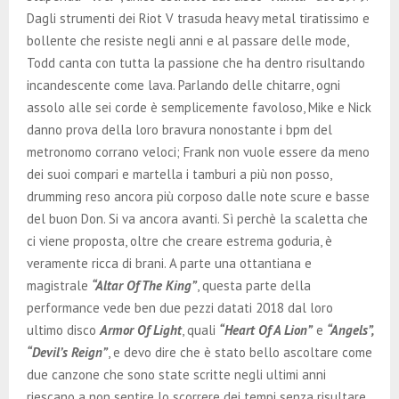
Dagli strumenti dei Riot V trasuda heavy metal tiratissimo e
bollente che resiste negli anni e al passare delle mode,
Todd canta con tutta la passione che ha dentro risultando
incandescente come lava. Parlando delle chitarre, ogni
assolo alle sei corde è semplicemente favoloso, Mike e Nick
danno prova della loro bravura nonostante i bpm del
metronomo corrano veloci; Frank non vuole essere da meno
dei suoi compari e martella i tamburi a più non posso,
drumming reso ancora più corposo dalle note scure e basse
del buon Don. Si va ancora avanti. Sì perchè la scaletta che
ci viene proposta, oltre che creare estrema goduria, è
veramente ricca di brani. A parte una ottantiana e
magistrale
“Altar Of The King”
, questa parte della
performance vede ben due pezzi datati 2018 dal loro
ultimo disco
Armor Of Light
, quali
“Heart Of A Lion”
e
“Angels”,
“Devil’s Reign”
, e devo dire che è stato bello ascoltare come
due canzone che sono state scritte negli ultimi anni
riescano a non sentire lo scorrere dei tempi senza risultare