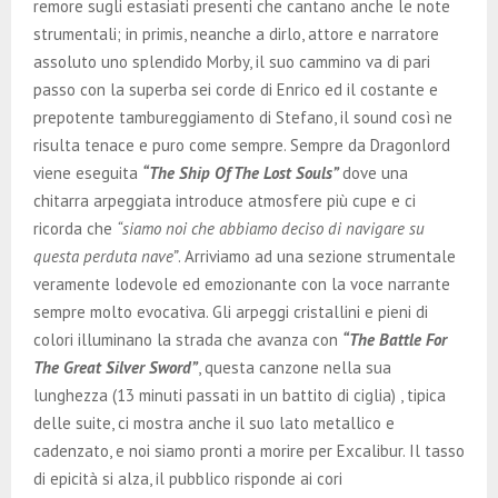
remore sugli estasiati presenti che cantano anche le note
strumentali; in primis, neanche a dirlo, attore e narratore
assoluto uno splendido Morby, il suo cammino va di pari
passo con la superba sei corde di Enrico ed il costante e
prepotente tambureggiamento di Stefano, il sound così ne
risulta tenace e puro come sempre. Sempre da Dragonlord
viene eseguita
“The Ship Of The Lost Souls”
dove una
chitarra arpeggiata introduce atmosfere più cupe e ci
ricorda che
“siamo noi che abbiamo deciso di navigare su
questa perduta nave”
. Arriviamo ad una sezione strumentale
veramente lodevole ed emozionante con la voce narrante
sempre molto evocativa. Gli arpeggi cristallini e pieni di
colori illuminano la strada che avanza con
“The Battle For
The Great Silver Sword”
, questa canzone nella sua
lunghezza (13 minuti passati in un battito di ciglia) , tipica
delle suite, ci mostra anche il suo lato metallico e
cadenzato, e noi siamo pronti a morire per Excalibur. Il tasso
di epicità si alza, il pubblico risponde ai cori