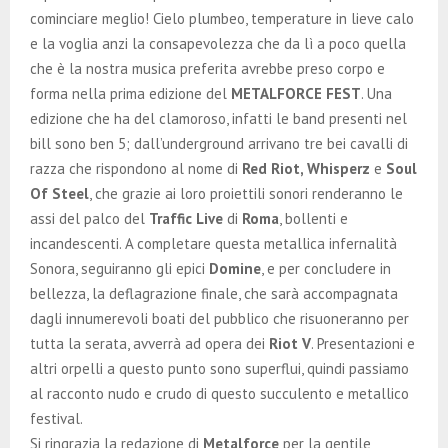
E
cominciare meglio! Cielo plumbeo, temperature in lieve calo
e la voglia anzi la consapevolezza che da lì a poco quella
N
che è la nostra musica preferita avrebbe preso corpo e
forma nella prima edizione del
METALFORCE FEST
. Una
U
edizione che ha del clamoroso, infatti le band presenti nel
bill sono ben 5; dall’underground arrivano tre bei cavalli di
razza che rispondono al nome di
Red Riot, Whisperz
e
Soul
Of Steel
, che grazie ai loro proiettili sonori renderanno le
assi del palco del
Traffic Live
di
Roma
, bollenti e
incandescenti. A completare questa metallica infernalità
Sonora, seguiranno gli epici
Domine
, e per concludere in
bellezza, la deflagrazione finale, che sarà accompagnata
dagli innumerevoli boati del pubblico che risuoneranno per
tutta la serata, avverrà ad opera dei
Riot V
. Presentazioni e
altri orpelli a questo punto sono superflui, quindi passiamo
al racconto nudo e crudo di questo succulento e metallico
festival.
Si ringrazia la redazione di
Metalforce
per la gentile