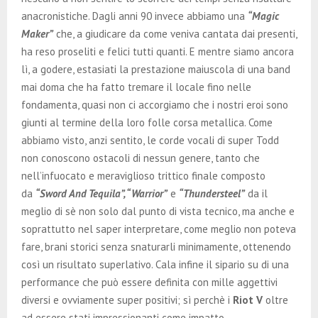
anacronistiche. Dagli anni 90 invece abbiamo una
“Magic
Maker”
che, a giudicare da come veniva cantata dai presenti,
ha reso proseliti e felici tutti quanti. E mentre siamo ancora
lì, a godere, estasiati la prestazione maiuscola di una band
mai doma che ha fatto tremare il locale fino nelle
fondamenta, quasi non ci accorgiamo che i nostri eroi sono
giunti al termine della loro folle corsa metallica. Come
abbiamo visto, anzi sentito, le corde vocali di super Todd
non conoscono ostacoli di nessun genere, tanto che
nell’infuocato e meraviglioso trittico finale composto
da
“Sword And Tequila”, “Warrior”
e
“Thundersteel”
da il
meglio di sè non solo dal punto di vista tecnico, ma anche e
soprattutto nel saper interpretare, come meglio non poteva
fare, brani storici senza snaturarli minimamente, ottenendo
così un risultato superlativo. Cala infine il sipario su di una
performance che può essere definita con mille aggettivi
diversi e ovviamente super positivi; sì perchè i
Riot V
oltre
ad essere stati impressionanti come impatto