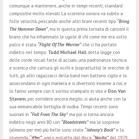
comunque a mantenere, anche in tempi recenti, standard
compositivi molto elevati. La scorreria sonora va subito a
folle velocità, pescando anche altri brani recenti tipo
“Bring
The Hammer Down”
, ma in questa prima tornata di canzoni il
brano che ha infiammato le ugole di chi come me era sotto
palco è stata
“Flight Of The Warrior”
che ci ha portato
indietro nel tempo.
Todd Michael Hall
detta legge con
delle corde vocali fatte di acciaio, una padronanza tecnica
e scenica che cattura gli occhi e (soprattutto) le orecchie di
tutti, gli altri ragazzacci della band non battono ciglio e lo
assecondano in ogni maniera e si divertono insieme a noi, e
lo fanno sempre con il sorriso stampato in viso e
Don Van
Stavern
, per sorridere ancora meglio, si aiuta anche con la
sua immancabile bottiglia di vodka. Tempi recenti sono
suonati in
“Fall From The Sky”
ma poi si torna ancora
indietro negli anni 80 con
“Bloodstreets”
ma le sorprese
(almeno per me) più belle sono state
“Johnny’s Back”
e la
stupenda
“49er”
, unico estratto dal disco
“Narita”
del 1979.