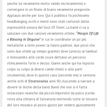
(anche lui veramente molto valido tecnicamente) e
convergere in un finale di brano veramente pregevole.
Applausi anche per loro. Qui il pubblico fa pochissimo
headbanging, occhi e menti sono stati catturati dalla
espressività sonora dei Soul Of Steel. La band ci va a
salutare con due canzoni veramente ottime,
“Margin Of Life
e Blessing In Disguise”
in cui le coordinate un po’ più
metalliche a tinte power la fanno padroni; due pezzi che
sono due ottimi up tempo granitici dove Lorenzo ai tamburi
e Alessandro alle corde scure dettano un percorso
ritmicamente forte e deciso. Gianni anche qui ha risposto
colpo su colpo ai diversi cambi ritmici e alle parti
strumentali, dove in questo caso (secondo me) si sentono
anche echi di
Stratovarius
anni 90, riuscendo a narrare a
dovere le liriche della band. Band che non si è fatta
ostacolare neanche dai piccoli imprevisti da palco (corda
rotta alla chitarra di Salvatore) mettendo tutte le tessere
del loro mosaico al posto giusto per vedersi giustamente