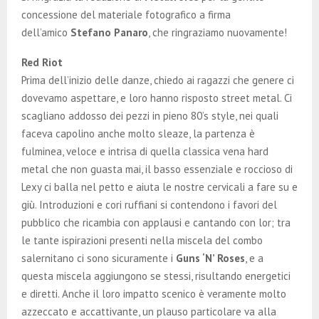
concessione del materiale fotografico a firma
dell’amico
Stefano Panaro
, che ringraziamo nuovamente!
Red Riot
Prima dell’inizio delle danze, chiedo ai ragazzi che genere ci
dovevamo aspettare, e loro hanno risposto street metal. Ci
scagliano addosso dei pezzi in pieno 80’s style, nei quali
faceva capolino anche molto sleaze, la partenza è
fulminea, veloce e intrisa di quella classica vena hard
metal che non guasta mai, il basso essenziale e roccioso di
Lexy ci balla nel petto e aiuta le nostre cervicali a fare su e
giù. Introduzioni e cori ruffiani si contendono i favori del
pubblico che ricambia con applausi e cantando con lor; tra
le tante ispirazioni presenti nella miscela del combo
salernitano ci sono sicuramente i
Guns ‘N’ Roses
, e a
questa miscela aggiungono se stessi, risultando energetici
e diretti. Anche il loro impatto scenico è veramente molto
azzeccato e accattivante, un plauso particolare va alla