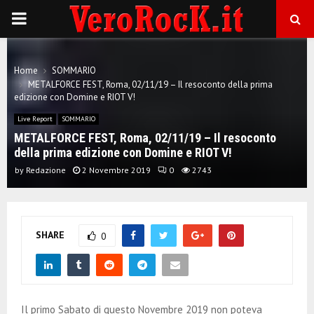
P
R
Home
SOMMARIO
METALFORCE FEST, Roma, 02/11/19 – Il resoconto della prima
I
edizione con Domine e RIOT V!
Live Report
SOMMARIO
M
METALFORCE FEST, Roma, 02/11/19 – Il resoconto
della prima edizione con Domine e RIOT V!
A
by
Redazione
2 Novembre 2019
0
2743
R
SHARE
0
Y
M
Il primo Sabato di questo Novembre 2019 non poteva