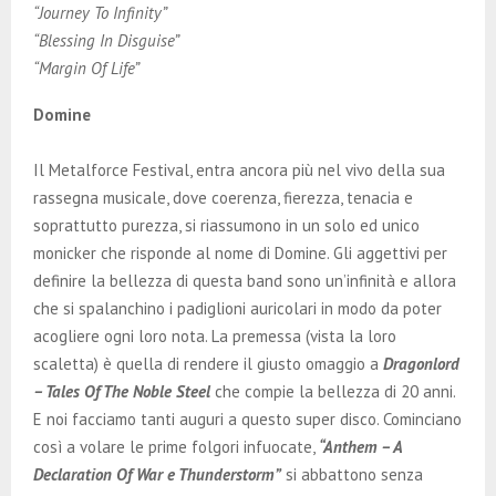
“Journey To Infinity”
“Blessing In Disguise”
“Margin Of Life”
Domine
Il Metalforce Festival, entra ancora più nel vivo della sua
rassegna musicale, dove coerenza, fierezza, tenacia e
soprattutto purezza, si riassumono in un solo ed unico
monicker che risponde al nome di Domine. Gli aggettivi per
definire la bellezza di questa band sono un’infinità e allora
che si spalanchino i padiglioni auricolari in modo da poter
acogliere ogni loro nota. La premessa (vista la loro
scaletta) è quella di rendere il giusto omaggio a
Dragonlord
– Tales Of The Noble Steel
che compie la bellezza di 20 anni.
E noi facciamo tanti auguri a questo super disco. Cominciano
così a volare le prime folgori infuocate,
“Anthem – A
Declaration Of War e Thunderstorm”
si abbattono senza