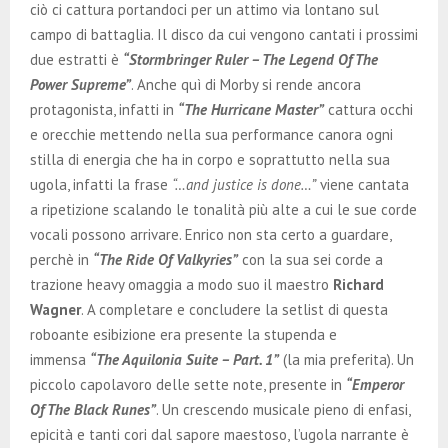
ciò ci cattura portandoci per un attimo via lontano sul
campo di battaglia. Il disco da cui vengono cantati i prossimi
due estratti è
“Stormbringer Ruler – The Legend Of The
Power Supreme”
. Anche quì di Morby si rende ancora
protagonista, infatti in
“The Hurricane Master”
cattura occhi
e orecchie mettendo nella sua performance canora ogni
stilla di energia che ha in corpo e soprattutto nella sua
ugola, infatti la frase
“…and justice is done…”
viene cantata
a ripetizione scalando le tonalità più alte a cui le sue corde
vocali possono arrivare. Enrico non sta certo a guardare,
perchè in
“The Ride Of Valkyries”
con la sua sei corde a
trazione heavy omaggia a modo suo il maestro
Richard
Wagner
. A completare e concludere la setlist di questa
roboante esibizione era presente la stupenda e
immensa
“The Aquilonia Suite – Part. 1”
(la mia preferita). Un
piccolo capolavoro delle sette note, presente in
“Emperor
Of The Black Runes”
. Un crescendo musicale pieno di enfasi,
epicità e tanti cori dal sapore maestoso, l’ugola narrante è