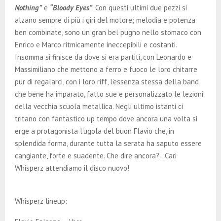
Nothing”
e
“Bloody Eyes”
. Con questi ultimi due pezzi si
alzano sempre di più i giri del motore; melodia e potenza
ben combinate, sono un gran bel pugno nello stomaco con
Enrico e Marco ritmicamente ineccepibili e costanti.
Insomma si finisce da dove si era partiti, con Leonardo e
Massimiliano che mettono a ferro e fuoco le loro chitarre
pur di regalarci, con i loro riff, l’essenza stessa della band
che bene ha imparato, fatto sue e personalizzato le lezioni
della vecchia scuola metallica. Negli ultimo istanti ci
tritano con fantastico up tempo dove ancora una volta si
erge a protagonista l’ugola del buon Flavio che, in
splendida forma, durante tutta la serata ha saputo essere
cangiante, forte e suadente. Che dire ancora?…Cari
Whisperz attendiamo il disco nuovo!
Whisperz lineup: