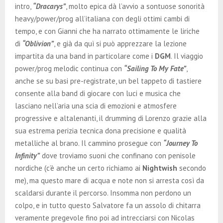
intro,
“Dracarys”
, molto epica dà l’avvio a sontuose sonorità
heavy/power/prog all’italiana con degli ottimi cambi di
tempo, e con Gianni che ha narrato ottimamente le liriche
di
“Oblivion”
, e già da quì si può apprezzare la lezione
impartita da una band in particolare come i
DGM
. Il viaggio
power/prog melodic continua con
“Sailing To My Fate”
,
anche se su basi pre-registrate, un bel tappeto di tastiere
consente alla band di giocare con luci e musica che
lasciano nell’aria una scia di emozioni e atmosfere
progressive e altalenanti, il drumming di Lorenzo grazie alla
sua estrema perizia tecnica dona precisione e qualità
metalliche al brano. Il cammino prosegue con
“Journey To
Infinity”
dove troviamo suoni che confinano con penisole
nordiche (c’è anche un certo richiamo ai
Nightwish
secondo
me), ma questo mare di acqua e note non si arresta così da
scaldarsi durante il percorso. Insomma non perdono un
colpo, e in tutto questo Salvatore fa un assolo di chitarra
veramente pregevole fino poi ad intrecciarsi con Nicolas