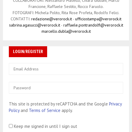
COLLABORATORI: Alessandro Masetto, Chiara Giuliani, Marco
Francione, Raffaele Sestito, Rocco Faruolo.
FOTOGRAFI: Michela Polito, Rita Rose Profeta, Rodolfo Felici.
CONTATTI:
redazione@verorock.it
-
ufficiostampa@verorock.it
sabrina.agasucci@verorock.it
-
raffaele.pontrandolfi@verorock.it
marcello.dubla@verorock.it
LOGIN/REGISTER
This site is protected by reCAPTCHA and the Google
Privacy
Policy
and
Terms of Service
apply.
Keep me signed in until I sign out