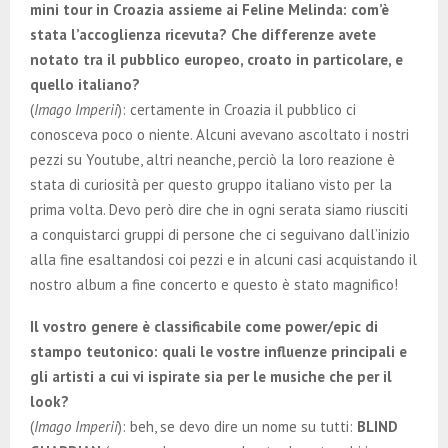
mini tour in Croazia assieme ai Feline Melinda: com’è
stata l’accoglienza ricevuta? Che differenze avete
notato tra il pubblico europeo, croato in particolare, e
quello italiano?
(
Imago Imperii
): certamente in Croazia il pubblico ci
conosceva poco o niente. Alcuni avevano ascoltato i nostri
pezzi su Youtube, altri neanche, perciò la loro reazione è
stata di curiosità per questo gruppo italiano visto per la
prima volta. Devo però dire che in ogni serata siamo riusciti
a conquistarci gruppi di persone che ci seguivano dall’inizio
alla fine esaltandosi coi pezzi e in alcuni casi acquistando il
nostro album a fine concerto e questo è stato magnifico!
Il vostro genere è classificabile come power/epic di
stampo teutonico: quali le vostre influenze principali e
gli artisti a cui vi ispirate sia per le musiche che per il
look?
(
Imago Imperii
): beh, se devo dire un nome su tutti:
BLIND