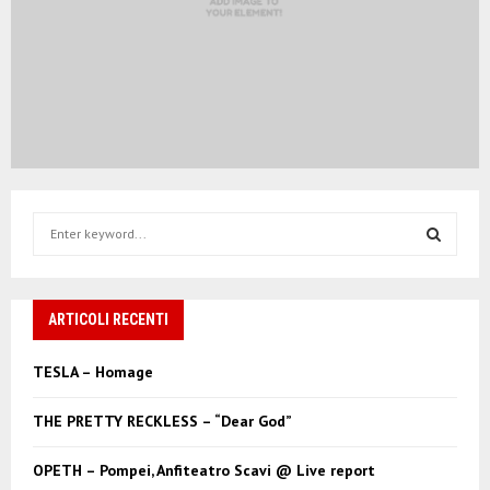
S
e
a
S
r
c
ARTICOLI RECENTI
E
h
f
A
TESLA – Homage
o
r
R
THE PRETTY RECKLESS – “Dear God”
:
C
OPETH – Pompei, Anfiteatro Scavi @ Live report