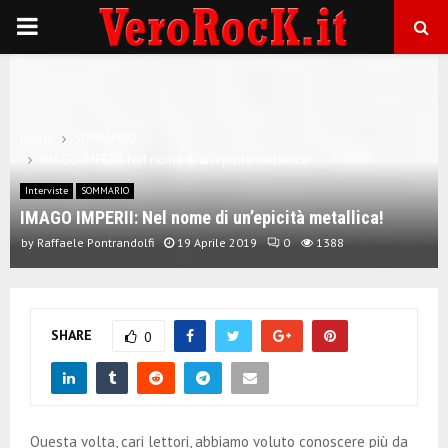
P
R
I
Home
SOMMARIO
IMAGO IMPERII: Nel nome di un’epicità metallica!
M
Interviste
SOMMARIO
IMAGO IMPERII: Nel nome di un’epicità metallica!
A
by
Raffaele Pontrandolfi
19 Aprile 2019
0
1388
R
SHARE
0
Y
M
Questa volta, cari lettori, abbiamo voluto conoscere più da