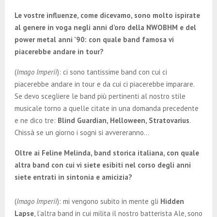
Le vostre influenze, come dicevamo, sono molto ispirate
al genere in voga negli anni d’oro della NWOBHM e del
power metal anni ’90: con quale band famosa vi
piacerebbe andare in tour?
(
Imago Imperii
): ci sono tantissime band con cui ci
piacerebbe andare in tour e da cui ci piacerebbe imparare.
Se devo scegliere le band più pertinenti al nostro stile
musicale torno a quelle citate in una domanda precedente
e ne dico tre:
Blind Guardian, Helloween, Stratovarius
.
Chissà se un giorno i sogni si avvereranno…
Oltre ai Feline Melinda, band storica italiana, con quale
altra band con cui vi siete esibiti nel corso degli anni
siete entrati in sintonia e amicizia?
(
Imago Imperii
): mi vengono subito in mente gli
Hidden
Lapse
, l’altra band in cui milita il nostro batterista Ale, sono