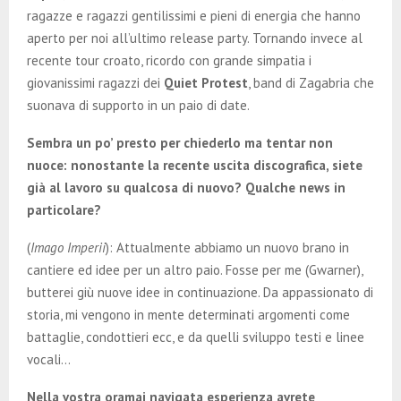
ragazze e ragazzi gentilissimi e pieni di energia che hanno
aperto per noi all’ultimo release party. Tornando invece al
recente tour croato, ricordo con grande simpatia i
giovanissimi ragazzi dei
Quiet Protest
, band di Zagabria che
suonava di supporto in un paio di date.
Sembra un po’ presto per chiederlo ma tentar non
nuoce: nonostante la recente uscita discografica, siete
già al lavoro su qualcosa di nuovo? Qualche news in
particolare?
(
Imago Imperii
): Attualmente abbiamo un nuovo brano in
cantiere ed idee per un altro paio. Fosse per me (Gwarner),
butterei giù nuove idee in continuazione. Da appassionato di
storia, mi vengono in mente determinati argomenti come
battaglie, condottieri ecc, e da quelli sviluppo testi e linee
vocali…
Nella vostra oramai navigata esperienza avrete