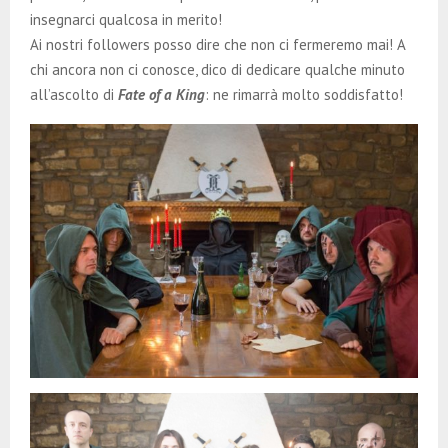
insegnarci qualcosa in merito!
Ai nostri followers posso dire che non ci fermeremo mai! A
chi ancora non ci conosce, dico di dedicare qualche minuto
all’ascolto di
Fate of a King
: ne rimarrà molto soddisfatto!