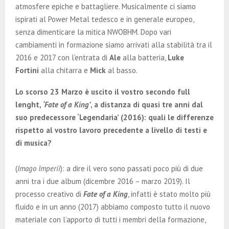
atmosfere epiche e battagliere. Musicalmente ci siamo
ispirati al Power Metal tedesco e in generale europeo,
senza dimenticare la mitica NWOBHM. Dopo vari
cambiamenti in formazione siamo arrivati alla stabilità tra il
2016 e 2017 con l’entrata di
Ale
alla batteria,
Luke
Fortini
alla chitarra e
Mick
al basso.
Lo scorso 23 Marzo è uscito il vostro secondo full
lenght,
‘Fate of a King’
, a distanza di quasi tre anni dal
suo predecessore ‘Legendaria’ (2016): quali le differenze
rispetto al vostro lavoro precedente a livello di testi e
di musica?
(
Imago Imperii
): a dire il vero sono passati poco più di due
anni tra i due album (dicembre 2016 – marzo 2019). Il
processo creativo di
Fate of a King
, infatti è stato molto più
fluido e in un anno (2017) abbiamo composto tutto il nuovo
materiale con l’apporto di tutti i membri della formazione,