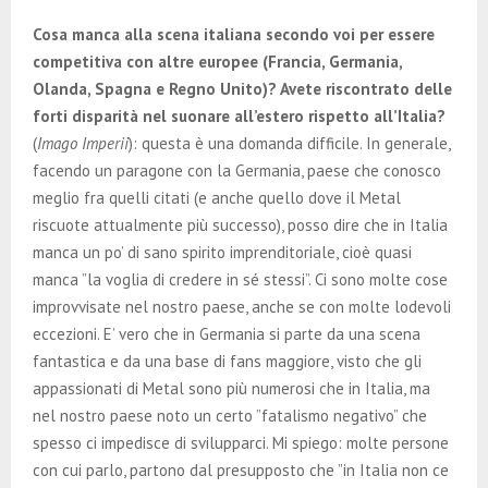
Cosa manca alla scena italiana secondo voi per essere
competitiva con altre europee (Francia, Germania,
Olanda, Spagna e Regno Unito)? Avete riscontrato delle
forti disparità nel suonare all’estero rispetto all’Italia?
(
Imago Imperii
): questa è una domanda difficile. In generale,
facendo un paragone con la Germania, paese che conosco
meglio fra quelli citati (e anche quello dove il Metal
riscuote attualmente più successo), posso dire che in Italia
manca un po’ di sano spirito imprenditoriale, cioè quasi
manca ”la voglia di credere in sé stessi”. Ci sono molte cose
improvvisate nel nostro paese, anche se con molte lodevoli
eccezioni. E’ vero che in Germania si parte da una scena
fantastica e da una base di fans maggiore, visto che gli
appassionati di Metal sono più numerosi che in Italia, ma
nel nostro paese noto un certo ”fatalismo negativo” che
spesso ci impedisce di svilupparci. Mi spiego: molte persone
con cui parlo, partono dal presupposto che ”in Italia non ce