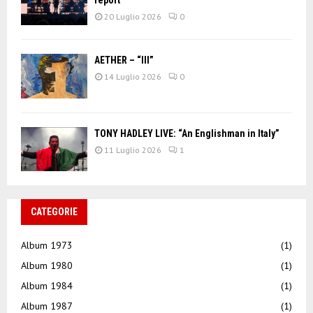
20 Luglio 2026
0
AETHER – “III”
14 Luglio 2026
0
TONY HADLEY LIVE: “An Englishman in Italy”
11 Luglio 2026
1
CATEGORIE
Album 1973
(1)
Album 1980
(1)
Album 1984
(1)
Album 1987
(1)