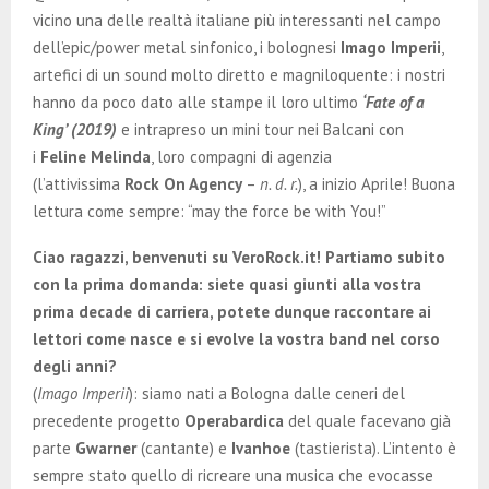
E
vicino una delle realtà italiane più interessanti nel campo
dell’epic/power metal sinfonico, i bolognesi
Imago Imperii
,
N
artefici di un sound molto diretto e magniloquente: i nostri
hanno da poco dato alle stampe il loro ultimo
‘Fate of a
U
King’ (2019)
e intrapreso un mini tour nei Balcani con
i
Feline Melinda
, loro compagni di agenzia
(l’attivissima
Rock On Agency
–
n. d. r.
), a inizio Aprile! Buona
lettura come sempre: “may the force be with You!”
Ciao ragazzi, benvenuti su VeroRock.it! Partiamo subito
con la prima domanda: siete quasi giunti alla vostra
prima decade di carriera, potete dunque raccontare ai
lettori come nasce e si evolve la vostra band nel corso
degli anni?
(
Imago Imperii
): siamo nati a Bologna dalle ceneri del
precedente progetto
Operabardica
del quale facevano già
parte
Gwarner
(cantante) e
Ivanhoe
(tastierista). L’intento è
sempre stato quello di ricreare una musica che evocasse