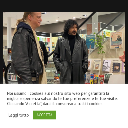
Noi usiamo i cookies sul nostro sito web per garantirti la
miglior esperienza salvando le tue preferenze e le tue visite.
JAMES HOGG: “Le confessioni di un peccatore eletto!”
Cliccando “Accetta”, darai il consenso a tutti i cookies.
2 Febbraio 2026
0
Leggi tutto
ACCETTA
THE NIRO: presentazione del nuovo disco “La
Nascita” alla libreria Ubik (Potenza)!