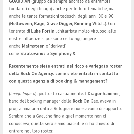
GUARDIAN
(gruppo da sempre adorato da entrambi i
fondatori degli Imago) anche per le loro tematiche, ma
anche le tante formazioni tedeschi degli anni ’80 e ’90
(
Helloween, Rage, Grave Digger, Running Wild
…). Con
l’entrata di
Luke Fortini
, chitarrista molto virtuoso, alle
nostre influenze si possono certo aggiungere
anche
Malmsteen
e ”derivati”
come
Stratovarius
o
Symphony X
.
Recentemente siete entrati nel ricco e variegato roster
della Rock On Agency: come siete entrati in contatto
con questa agenzia di booking & management?
(
Imago Imperii
): piuttosto casualmente. I
Dragonhammer
,
band del booking manager della
Rock On
Gae, aveva in
programma una data a Bologna e noi eravamo di supporto.
Sembra che a Gae, che fino a quel momento non ci
conosceva, quella sera siamo piaciuti e ci ha chiesto di
entrare nel loro roster.