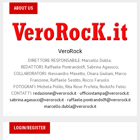
ABOUT US
VeroRock
DIRETTORE RESPONSABILE: Marcello Dubla;
REDATTORI: Raffaele Pontrandolfi, Sabrina Agasucci,
COLLABORATORI: Alessandro Masetto, Chiara Giuliani, Marco
Francione, Raffaele Sestito, Rocco Faruolo.
FOTOGRAFI: Michela Polito, Rita Rose Profeta, Rodolfo Felici.
CONTATTI:
redazione@verorock.it
-
ufficiostampa@verorock.it
sabrina.agasucci@verorock.it
-
raffaele.pontrandolfi@verorock.it
marcello.dubla@verorock.it
LOGIN/REGISTER