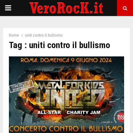
P
R
Home
uniti contro il bullismo
I
Tag : uniti contro il bullismo
M
A
R
Y
M