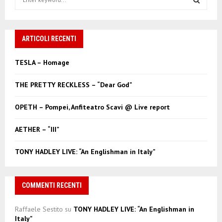
e
a
S
r
c
ARTICOLI RECENTI
E
h
f
A
TESLA – Homage
o
r
R
THE PRETTY RECKLESS – “Dear God”
:
C
OPETH – Pompei, Anfiteatro Scavi @ Live report
H
AETHER – “III”
TONY HADLEY LIVE: “An Englishman in Italy”
COMMENTI RECENTI
Raffaele Sestito
su
TONY HADLEY LIVE: “An Englishman in
Italy”