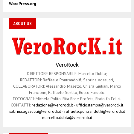
WordPress.org
ABOUT US
VeroRock
DIRETTORE RESPONSABILE: Marcello Dubla;
REDATTORI: Raffaele Pontrandolfi, Sabrina Agasucci,
COLLABORATORI: Alessandro Masetto, Chiara Giuliani, Marco
Francione, Raffaele Sestito, Rocco Faruolo.
FOTOGRAFI: Michela Polito, Rita Rose Profeta, Rodolfo Felici.
CONTATTI:
redazione@verorock.it
-
ufficiostampa@verorock.it
sabrina.agasucci@verorock.it
-
raffaele.pontrandolfi@verorock.it
marcello.dubla@verorock.it