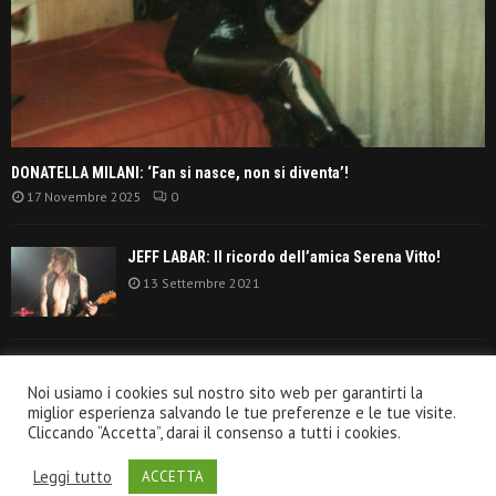
DONATELLA MILANI: ‘Fan si nasce, non si diventa’!
17 Novembre 2025
0
JEFF LABAR: Il ricordo dell’amica Serena Vitto!
13 Settembre 2021
TANGERINE DREAM: ‘La classifica album anni
Noi usiamo i cookies sul nostro sito web per garantirti la
settanta’!
miglior esperienza salvando le tue preferenze e le tue visite.
30 Giugno 2021
Cliccando “Accetta”, darai il consenso a tutti i cookies.
Leggi tutto
ACCETTA