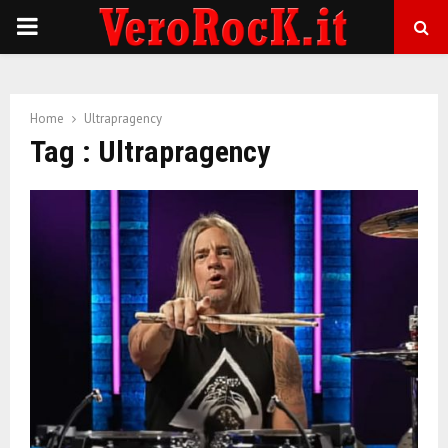
P
R
Home
Ultrapragency
I
Tag : Ultrapragency
M
A
R
Y
M