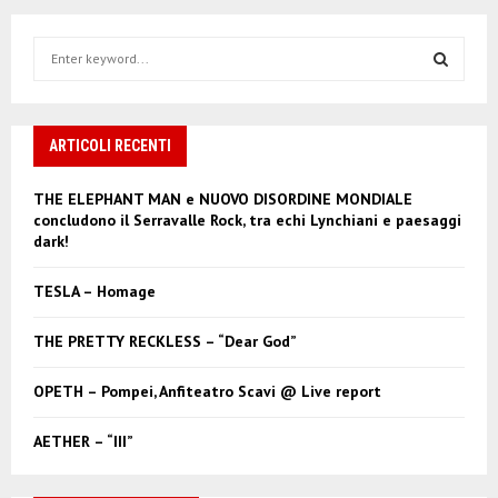
S
e
a
S
r
c
ARTICOLI RECENTI
E
h
f
A
THE ELEPHANT MAN e NUOVO DISORDINE MONDIALE
o
concludono il Serravalle Rock, tra echi Lynchiani e paesaggi
r
R
dark!
:
C
TESLA – Homage
H
THE PRETTY RECKLESS – “Dear God”
OPETH – Pompei, Anfiteatro Scavi @ Live report
AETHER – “III”