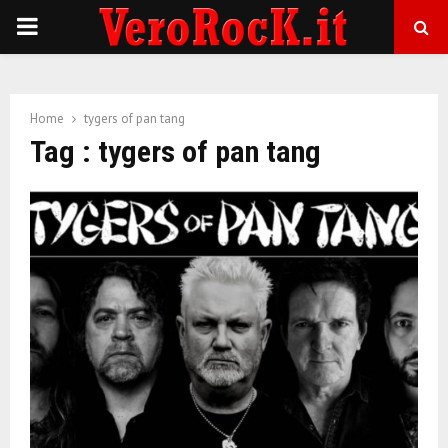
P
R
Home
tygers of pan tang
I
Tag : tygers of pan tang
M
A
R
Y
M