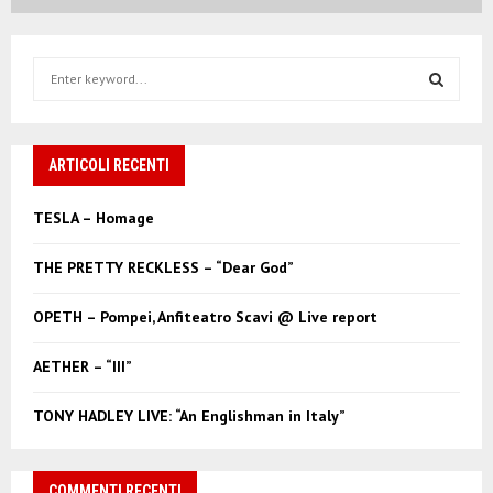
S
e
a
S
r
c
ARTICOLI RECENTI
E
h
f
A
TESLA – Homage
o
r
R
THE PRETTY RECKLESS – “Dear God”
:
C
OPETH – Pompei, Anfiteatro Scavi @ Live report
H
AETHER – “III”
TONY HADLEY LIVE: “An Englishman in Italy”
COMMENTI RECENTI