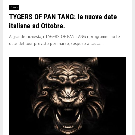
E
News
TYGERS OF PAN TANG: le nuove date
N
italiane ad Ottobre.
U
A grande richiesta, i TYGERS OF PAN TANG riprogrammano le
date del tour previsto per marzo, sospeso a causa...