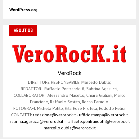
WordPress.org
ABOUT US
VeroRock
DIRETTORE RESPONSABILE: Marcello Dubla;
REDATTORI: Raffaele Pontrandolfi, Sabrina Agasucci,
COLLABORATORI: Alessandro Masetto, Chiara Giuliani, Marco
Francione, Raffaele Sestito, Rocco Faruolo.
FOTOGRAFI: Michela Polito, Rita Rose Profeta, Rodolfo Felici.
CONTATTI:
redazione@verorock.it
-
ufficiostampa@verorock.it
sabrina.agasucci@verorock.it
-
raffaele.pontrandolfi@verorock.it
marcello.dubla@verorock.it