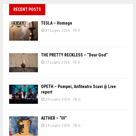
RECENT POSTS
TESLA – Homage
27 Luglio 2026
0
THE PRETTY RECKLESS – “Dear God”
27 Luglio 2026
0
OPETH – Pompei, Anfiteatro Scavi @ Live
report
20 Luglio 2026
0
AETHER – “III”
14 Luglio 2026
0