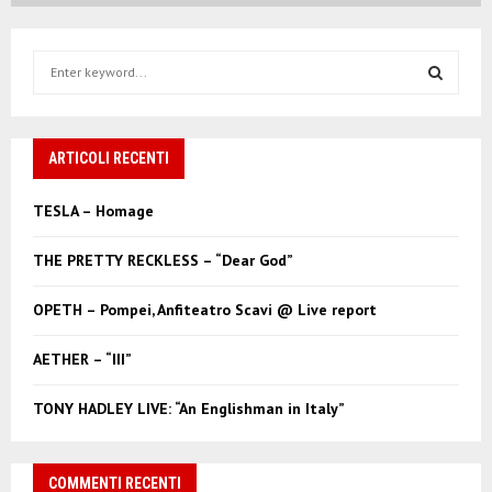
S
e
a
S
r
c
ARTICOLI RECENTI
E
h
f
A
TESLA – Homage
o
r
R
THE PRETTY RECKLESS – “Dear God”
:
C
OPETH – Pompei, Anfiteatro Scavi @ Live report
H
AETHER – “III”
TONY HADLEY LIVE: “An Englishman in Italy”
COMMENTI RECENTI