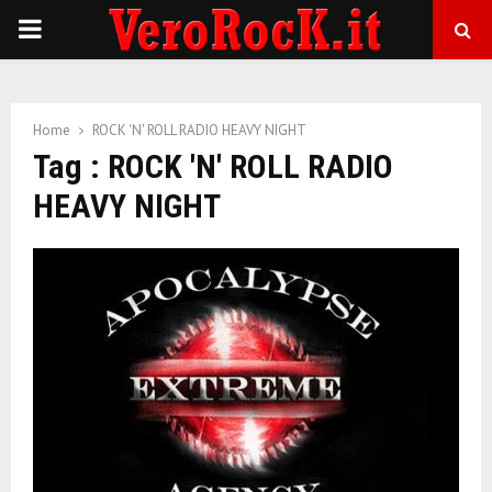
P
R
Home
ROCK 'N' ROLL RADIO HEAVY NIGHT
I
Tag : ROCK 'N' ROLL RADIO
HEAVY NIGHT
M
A
R
Y
M