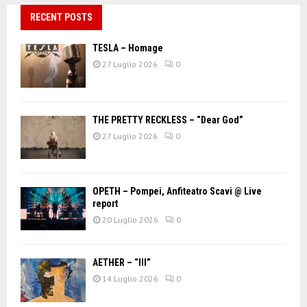
RECENT POSTS
TESLA – Homage
27 Luglio 2026
0
THE PRETTY RECKLESS – “Dear God”
27 Luglio 2026
0
OPETH – Pompei, Anfiteatro Scavi @ Live
report
20 Luglio 2026
0
AETHER – “III”
14 Luglio 2026
0