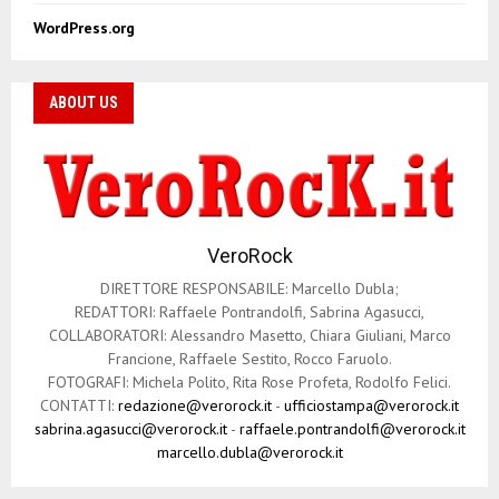
WordPress.org
ABOUT US
VeroRock
DIRETTORE RESPONSABILE: Marcello Dubla;
REDATTORI: Raffaele Pontrandolfi, Sabrina Agasucci,
COLLABORATORI: Alessandro Masetto, Chiara Giuliani, Marco
Francione, Raffaele Sestito, Rocco Faruolo.
FOTOGRAFI: Michela Polito, Rita Rose Profeta, Rodolfo Felici.
CONTATTI:
redazione@verorock.it
-
ufficiostampa@verorock.it
sabrina.agasucci@verorock.it
-
raffaele.pontrandolfi@verorock.it
marcello.dubla@verorock.it