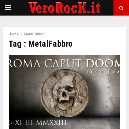
P
R
Home
MetalFabbro
I
Tag : MetalFabbro
M
A
R
Y
M