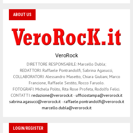
ABOUT US
VeroRock
DIRETTORE RESPONSABILE: Marcello Dubla;
REDATTORI: Raffaele Pontrandolfi, Sabrina Agasucci,
COLLABORATORI: Alessandro Masetto, Chiara Giuliani, Marco
Francione, Raffaele Sestito, Rocco Faruolo.
FOTOGRAFI: Michela Polito, Rita Rose Profeta, Rodolfo Felici.
CONTATTI:
redazione@verorock.it
-
ufficiostampa@verorock.it
sabrina.agasucci@verorock.it
-
raffaele.pontrandolfi@verorock.it
marcello.dubla@verorock.it
LOGIN/REGISTER