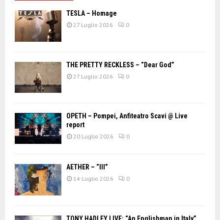
TESLA – Homage
27 Luglio 2026
0
THE PRETTY RECKLESS – “Dear God”
27 Luglio 2026
0
OPETH – Pompei, Anfiteatro Scavi @ Live
report
20 Luglio 2026
0
AETHER – “III”
14 Luglio 2026
0
TONY HADLEY LIVE: “An Englishman in Italy”