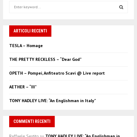
S
e
a
S
r
c
ARTICOLI RECENTI
E
h
f
A
TESLA – Homage
o
r
R
THE PRETTY RECKLESS – “Dear God”
:
C
OPETH – Pompei, Anfiteatro Scavi @ Live report
H
AETHER – “III”
TONY HADLEY LIVE: “An Englishman in Italy”
COMMENTI RECENTI
Raffaele Sestito
su
TONY HADLEY LIVE: “An Englishman in