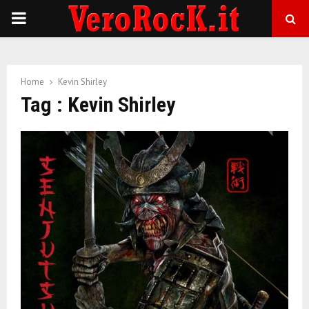
P
R
Home
Kevin Shirley
I
Tag : Kevin Shirley
M
A
R
Y
M