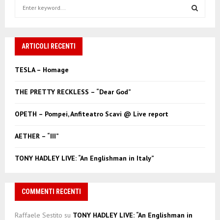
S
e
a
S
r
c
ARTICOLI RECENTI
E
h
f
A
TESLA – Homage
o
r
R
THE PRETTY RECKLESS – “Dear God”
:
C
OPETH – Pompei, Anfiteatro Scavi @ Live report
H
AETHER – “III”
TONY HADLEY LIVE: “An Englishman in Italy”
COMMENTI RECENTI
Raffaele Sestito
su
TONY HADLEY LIVE: “An Englishman in