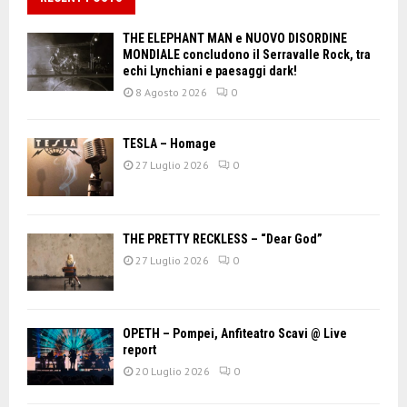
THE ELEPHANT MAN e NUOVO DISORDINE
MONDIALE concludono il Serravalle Rock, tra
echi Lynchiani e paesaggi dark!
8 Agosto 2026
0
TESLA – Homage
27 Luglio 2026
0
THE PRETTY RECKLESS – “Dear God”
27 Luglio 2026
0
OPETH – Pompei, Anfiteatro Scavi @ Live
report
20 Luglio 2026
0