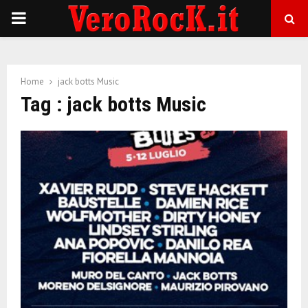
P
R
Home
jack botts Music
I
Tag : jack botts Music
M
A
R
Y
M