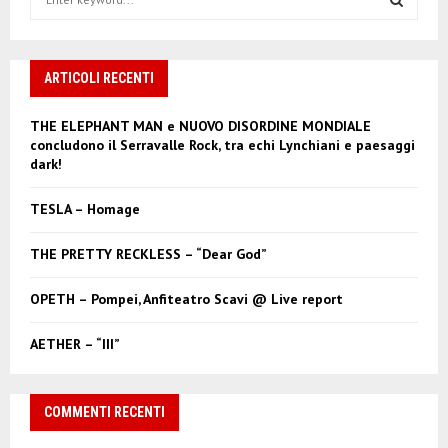
e
a
S
r
c
ARTICOLI RECENTI
E
h
f
A
THE ELEPHANT MAN e NUOVO DISORDINE MONDIALE
o
concludono il Serravalle Rock, tra echi Lynchiani e paesaggi
r
R
dark!
:
C
TESLA – Homage
H
THE PRETTY RECKLESS – “Dear God”
OPETH – Pompei, Anfiteatro Scavi @ Live report
AETHER – “III”
COMMENTI RECENTI