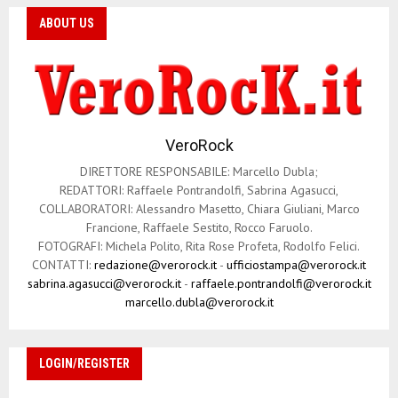
ABOUT US
VeroRock
DIRETTORE RESPONSABILE: Marcello Dubla;
REDATTORI: Raffaele Pontrandolfi, Sabrina Agasucci,
COLLABORATORI: Alessandro Masetto, Chiara Giuliani, Marco
Francione, Raffaele Sestito, Rocco Faruolo.
FOTOGRAFI: Michela Polito, Rita Rose Profeta, Rodolfo Felici.
CONTATTI:
redazione@verorock.it
-
ufficiostampa@verorock.it
sabrina.agasucci@verorock.it
-
raffaele.pontrandolfi@verorock.it
marcello.dubla@verorock.it
LOGIN/REGISTER