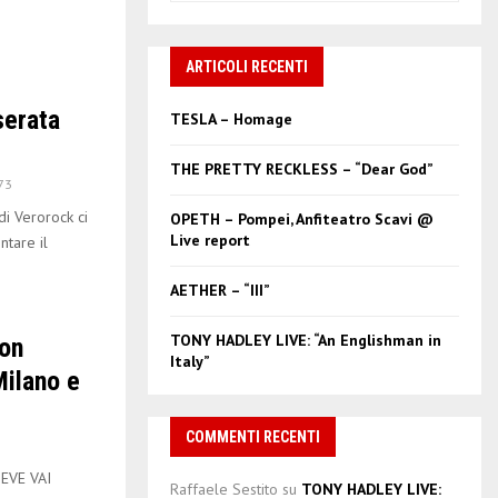
a
S
r
c
ARTICOLI RECENTI
E
h
f
A
serata
TESLA – Homage
o
r
R
THE PRETTY RECKLESS – “Dear God”
:
73
C
i Verorock ci
OPETH – Pompei, Anfiteatro Scavi @
Live report
ntare il
H
AETHER – “III”
TONY HADLEY LIVE: “An Englishman in
con
Italy”
Milano e
COMMENTI RECENTI
EVE VAI
Raffaele Sestito
su
TONY HADLEY LIVE: