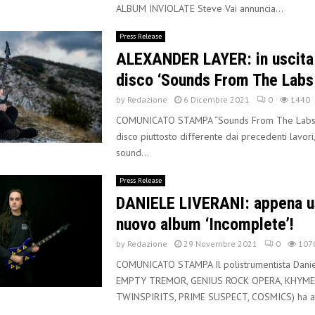
ALBUM INVIOLATE Steve Vai annuncia...
Press Release
ALEXANDER LAYER: in uscita 
disco ‘Sounds From The Labs
by
Redazione
6 Dicembre 2021
0
1440
COMUNICATO STAMPA “Sounds From The Labs, V
disco piuttosto differente dai precedenti lavor
sound...
Press Release
DANIELE LIVERANI: appena us
nuovo album ‘Incomplete’!
by
Redazione
29 Novembre 2021
0
107
COMUNICATO STAMPA Il polistrumentista Daniel
EMPTY TREMOR, GENIUS ROCK OPERA, KHYME
TWINSPIRITS, PRIME SUSPECT, COSMICS) ha a