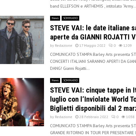
band ELLEFSON e ARTHEMIS , intitolato “Army..
News
SOMMARIO
STEVE VAI: le date italiane 
aperte da GIANNI ROJATTI 
by
Redazione
17 Maggio 2022
0
1209
COMUNICATO STAMPA Barley Arts presenta STE
CONCERTI ITALIANI SARANNO APERTI DA GIAN
DANG! Gianni Rojatti...
News
SOMMARIO
STEVE VAI: cinque tappe in It
luglio con l’Inviolate World To
Biglietti disponibili dal 2 mar
by
Redazione
28 Febbraio 2022
0
1038
COMUNICATO STAMPA Barley Arts presenta STE
GRANDE RITORNO IN TOUR PER PRESENTARE 