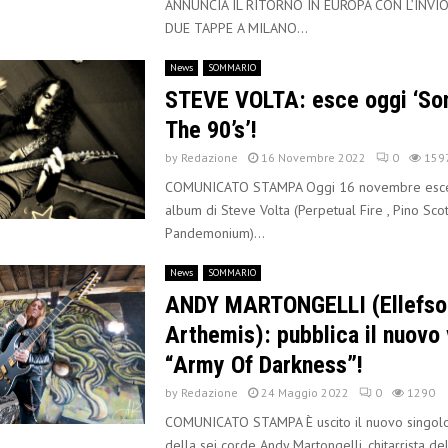
ANNUNCIA IL RITORNO IN EUROPA CON L’INVI
DUE TAPPE A MILANO...
News
SOMMARIO
STEVE VOLTA: esce oggi ‘So
The 90’s’!
by
Redazione
16 Novembre 2022
0
159
COMUNICATO STAMPA Oggi 16 novembre esce 
album di Steve Volta (Perpetual Fire , Pino Scot
Pandemonium)...
News
SOMMARIO
ANDY MARTONGELLI (Ellefso
Arthemis): pubblica il nuovo 
“Army Of Darkness”!
by
Redazione
24 Maggio 2022
0
1290
COMUNICATO STAMPA È uscito il nuovo singolo
della sei corde Andy Martongelli, chitarrista de