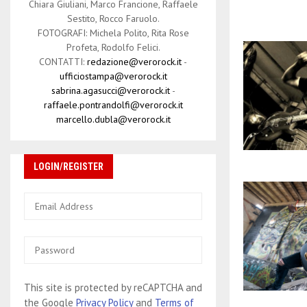
Chiara Giuliani, Marco Francione, Raffaele
Sestito, Rocco Faruolo.
FOTOGRAFI: Michela Polito, Rita Rose
Profeta, Rodolfo Felici.
CONTATTI:
redazione@verorock.it
-
ufficiostampa@verorock.it
sabrina.agasucci@verorock.it
-
raffaele.pontrandolfi@verorock.it
marcello.dubla@verorock.it
LOGIN/REGISTER
This site is protected by reCAPTCHA and
the Google
Privacy Policy
and
Terms of