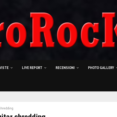
VISTE
LIVE REPORT
RECENSIONI
PHOTO GALLERY
 shredding
uitar shredding