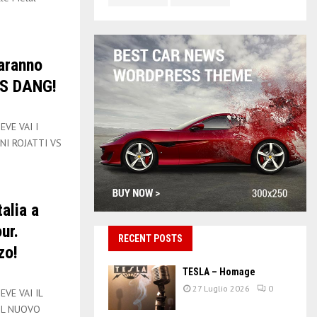
.
saranno
VS DANG!
VE VAI I
NI ROJATTI VS
alia a
ur.
RECENT POSTS
zo!
TESLA – Homage
27 Luglio 2026
0
VE VAI IL
IL NUOVO