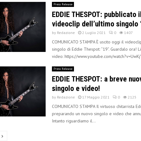
Press Release
EDDIE THESPOT: pubblicato i
videoclip dell’ultimo singolo 
by
Redazione
2 Luglio 2021
0
1407
COMUNICATO STAMPA È uscito oggi il videocli
singolo di Eddie Thespot: “19”. Guardalo ora! Li
video: https://www.youtube.com/watch?v=UwKj
Press Release
EDDIE THESPOT: a breve nuo
singolo e video!
by
Redazione
17 Maggio 2021
0
2125
COMUNICATO STAMPA Il virtuoso chitarrista Ed
preparando un nuovo singolo e video che annu
Intanto riguardiamo il...