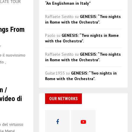
OLATE TOUR
“An Englishman in Italy”
Raffaele Sestito
su
GENESIS: “Two nights
in Rome with the Orchestra”.
ngs From
Paolo
su
GENESIS: “Two nights in Rome
with the Orchestra”.
7
Raffaele Sestito
su
GENESIS: “Two nights
il nuovissimo
in Rome with the Orchestra”.
to ,
Guitar1955
su
GENESIS: “Two nights in
Rome with the Orchestra”.
n /
video di
OUR NETWORKS
 del virtuoso
lle Metal