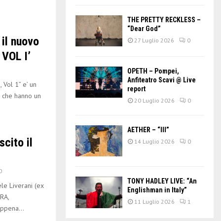
THE PRETTY RECKLESS –
“Dear God”
il nuovo
27 Luglio 2026
0
 VOL I’
OPETH – Pompei,
Anfiteatro Scavi @ Live
ol 1” e’ un
report
i, che hanno un
20 Luglio 2026
0
AETHER – “III”
cito il
14 Luglio 2026
0
0
TONY HADLEY LIVE: “An
e Liverani (ex
Englishman in Italy”
RA,
11 Luglio 2026
1
ppena...