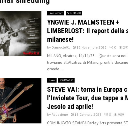
Live Report
SOMMARIO
YNGWIE J. MALMSTEEN +
LIMBERLOST: Il report della 
milanese!
by
Damocle91
13 Novembre 2023
0
29
MILANO, Alcatraz, 11/11/23 – Questa sera noi d
troviamo all’Alcatraz di Milano, pronti a docume
grande...
News
SOMMARIO
STEVE VAI: torna in Europa 
l’Inviolate Tour, due tappe a 
Jesolo ad aprile!
by
Redazione
18 Gennaio 2023
0
989
COMUNICATO STAMPA Barley Arts presenta ST