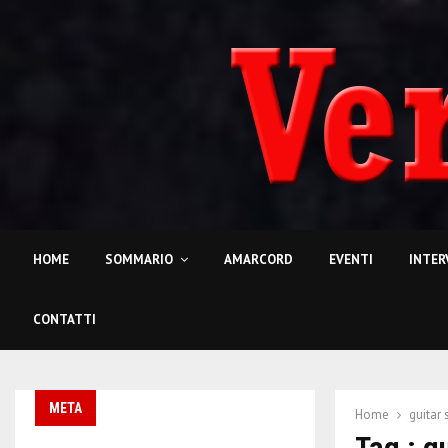
HOME
SOMMARIO
AMARCORD
EVENTI
INTER
CONTATTI
META
Home
guitar
Tag : g