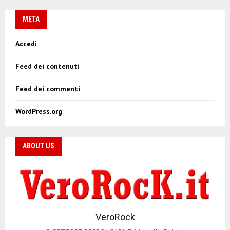
a
v
META
i
Accedi
g
Feed dei contenuti
a
z
Feed dei commenti
i
WordPress.org
o
n
ABOUT US
e
a
r
VeroRock
t