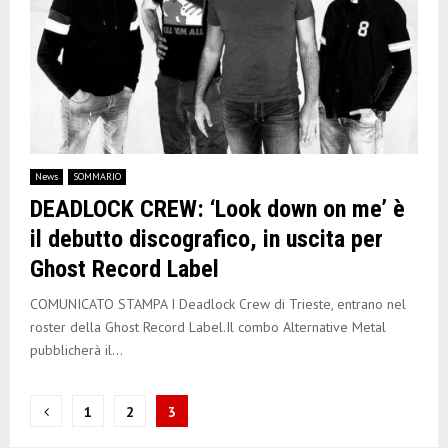
News
SOMMARIO
DEADLOCK CREW: ‘Look down on me’ è
il debutto discografico, in uscita per
Ghost Record Label
COMUNICATO STAMPA I Deadlock Crew di Trieste, entrano nel
roster della Ghost Record Label.Il combo Alternative Metal
pubblicherà il...
N
1
2
3