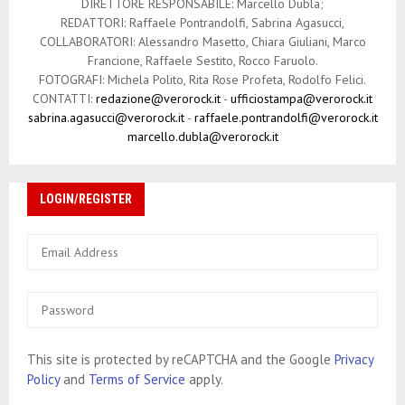
DIRETTORE RESPONSABILE: Marcello Dubla;
i
REDATTORI: Raffaele Pontrandolfi, Sabrina Agasucci,
COLLABORATORI: Alessandro Masetto, Chiara Giuliani, Marco
c
Francione, Raffaele Sestito, Rocco Faruolo.
o
FOTOGRAFI: Michela Polito, Rita Rose Profeta, Rodolfo Felici.
CONTATTI:
redazione@verorock.it
-
ufficiostampa@verorock.it
l
sabrina.agasucci@verorock.it
-
raffaele.pontrandolfi@verorock.it
marcello.dubla@verorock.it
i
LOGIN/REGISTER
This site is protected by reCAPTCHA and the Google
Privacy
Policy
and
Terms of Service
apply.