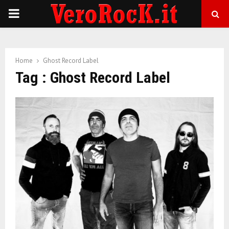
P
R
Home
Ghost Record Label
I
Tag : Ghost Record Label
M
A
R
Y
M