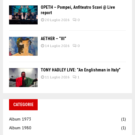
OPETH – Pompei, Anfiteatro Scavi @ Live
report
20 Luglio 2026
0
AETHER – “III”
14 Luglio 2026
0
TONY HADLEY LIVE: “An Englishman in Italy”
11 Luglio 2026
1
CATEGORIE
Album 1973
(1)
Album 1980
(1)