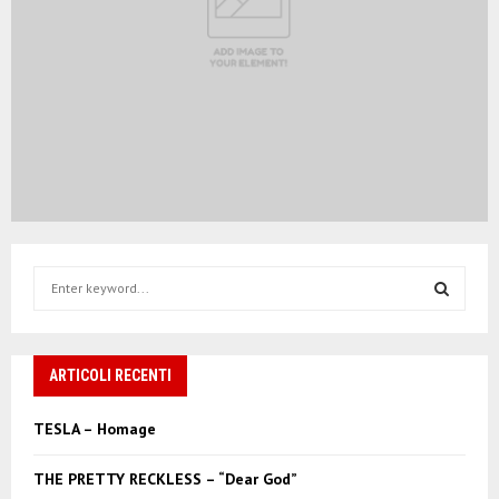
S
e
a
S
r
c
ARTICOLI RECENTI
E
h
f
A
TESLA – Homage
o
r
R
THE PRETTY RECKLESS – “Dear God”
: