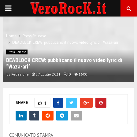
P
R
Home
Press Release
I
DEADLOCK CREW: pubblicano il nuovo video lyric di “Waza-ari”
Press Release
M
DEADLOCK CREW: pubblicano il nuovo video lyric di
“Waza-ari”
A
by
Redazione
27 Luglio 2021
0
1600
R
SHARE
1
Y
M
COMUNICATO STAMPA