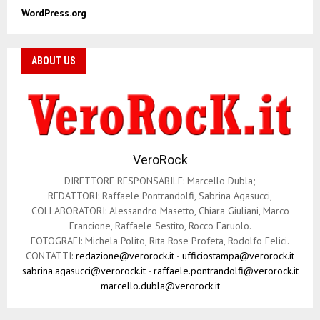
WordPress.org
ABOUT US
VeroRock
DIRETTORE RESPONSABILE: Marcello Dubla;
REDATTORI: Raffaele Pontrandolfi, Sabrina Agasucci,
COLLABORATORI: Alessandro Masetto, Chiara Giuliani, Marco
Francione, Raffaele Sestito, Rocco Faruolo.
FOTOGRAFI: Michela Polito, Rita Rose Profeta, Rodolfo Felici.
CONTATTI:
redazione@verorock.it
-
ufficiostampa@verorock.it
sabrina.agasucci@verorock.it
-
raffaele.pontrandolfi@verorock.it
marcello.dubla@verorock.it