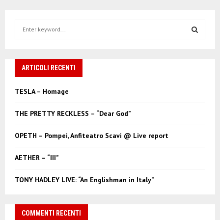
S
e
a
S
r
c
ARTICOLI RECENTI
E
h
f
A
TESLA – Homage
o
r
R
THE PRETTY RECKLESS – “Dear God”
:
C
OPETH – Pompei, Anfiteatro Scavi @ Live report
H
AETHER – “III”
TONY HADLEY LIVE: “An Englishman in Italy”
COMMENTI RECENTI