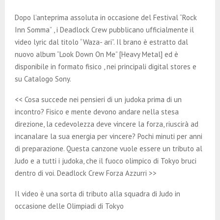
E
Dopo l’anteprima assoluta in occasione del Festival “Rock
N
Inn Somma” , i Deadlock Crew pubblicano ufficialmente il
video lyric dal titolo “Waza- ari”. Il brano è estratto dal
nuovo album “Look Down On Me” [Heavy Metal] ed è
U
disponibile in formato fisico , nei principali digital stores e
su Catalogo Sony.
<< Cosa succede nei pensieri di un judoka prima di un
incontro? Fisico e mente devono andare nella stesa
direzione, la cedevolezza deve vincere la forza, riuscirà ad
incanalare la sua energia per vincere? Pochi minuti per anni
di preparazione. Questa canzone vuole essere un tributo al
Judo e a tutti i judoka, che il fuoco olimpico di Tokyo bruci
dentro di voi. Deadlock Crew Forza Azzurri >>
Il video è una sorta di tributo alla squadra di Judo in
occasione delle Olimpiadi di Tokyo