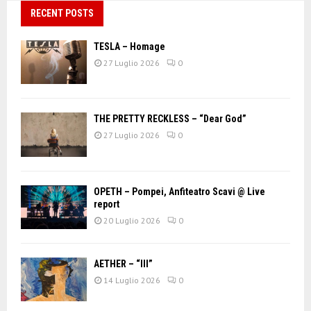
RECENT POSTS
TESLA – Homage
27 Luglio 2026
0
THE PRETTY RECKLESS – “Dear God”
27 Luglio 2026
0
OPETH – Pompei, Anfiteatro Scavi @ Live
report
20 Luglio 2026
0
AETHER – “III”
14 Luglio 2026
0