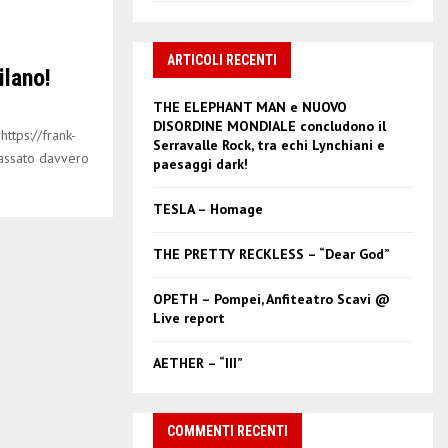
a
S
r
c
ARTICOLI RECENTI
E
ilano!
h
f
A
THE ELEPHANT MAN e NUOVO
o
DISORDINE MONDIALE concludono il
ttps://frank-
r
R
Serravalle Rock, tra echi Lynchiani e
passato davvero
:
paesaggi dark!
C
TESLA – Homage
H
THE PRETTY RECKLESS – “Dear God”
OPETH – Pompei, Anfiteatro Scavi @
Live report
AETHER – “III”
COMMENTI RECENTI