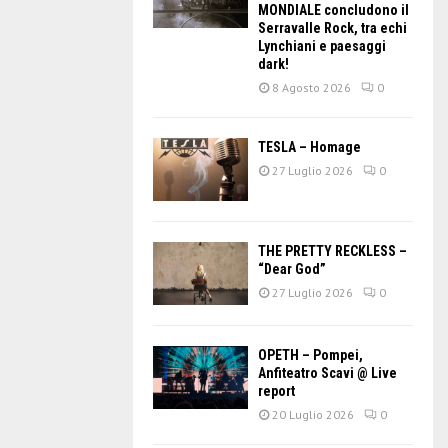
MONDIALE concludono il
Serravalle Rock, tra echi
Lynchiani e paesaggi
dark!
8 Agosto 2026
0
TESLA – Homage
27 Luglio 2026
0
THE PRETTY RECKLESS –
“Dear God”
27 Luglio 2026
0
OPETH – Pompei,
Anfiteatro Scavi @ Live
report
20 Luglio 2026
0