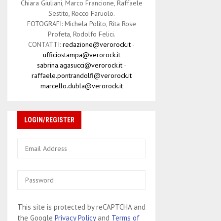
Chiara Giuliani, Marco Francione, Raffaele
Sestito, Rocco Faruolo.
FOTOGRAFI: Michela Polito, Rita Rose
Profeta, Rodolfo Felici.
CONTATTI:
redazione@verorock.it
-
ufficiostampa@verorock.it
sabrina.agasucci@verorock.it
-
raffaele.pontrandolfi@verorock.it
marcello.dubla@verorock.it
LOGIN/REGISTER
This site is protected by reCAPTCHA and
the Google
Privacy Policy
and
Terms of