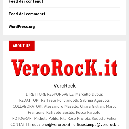
Feed dei contenuti
a
z
Feed dei commenti
i
WordPress.org
o
n
ABOUT US
e
a
r
VeroRock
t
DIRETTORE RESPONSABILE: Marcello Dubla;
i
REDATTORI: Raffaele Pontrandolfi, Sabrina Agasucci,
COLLABORATORI: Alessandro Masetto, Chiara Giuliani, Marco
c
Francione, Raffaele Sestito, Rocco Faruolo.
o
FOTOGRAFI: Michela Polito, Rita Rose Profeta, Rodolfo Felici.
CONTATTI:
redazione@verorock.it
-
ufficiostampa@verorock.it