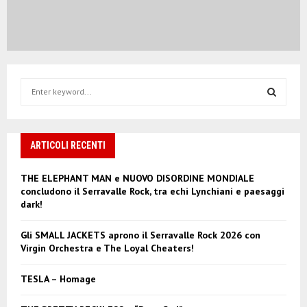
S
e
a
S
r
c
ARTICOLI RECENTI
E
h
f
A
THE ELEPHANT MAN e NUOVO DISORDINE MONDIALE
o
concludono il Serravalle Rock, tra echi Lynchiani e paesaggi
r
R
dark!
:
C
Gli SMALL JACKETS aprono il Serravalle Rock 2026 con
Virgin Orchestra e The Loyal Cheaters!
H
TESLA – Homage