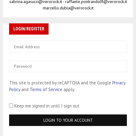
l
sabrina.agasucci@verorock.it
-
raffaele.pontrandolfi@verorock.it
marcello.dubla@verorock.it
i
LOGIN/REGISTER
This site is protected by reCAPTCHA and the Google
Privacy
Policy
and
Terms of Service
apply.
Keep me signed in until I sign out