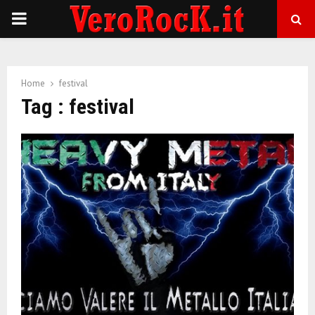
P
R
Home
festival
I
Tag : festival
M
A
R
Y
M