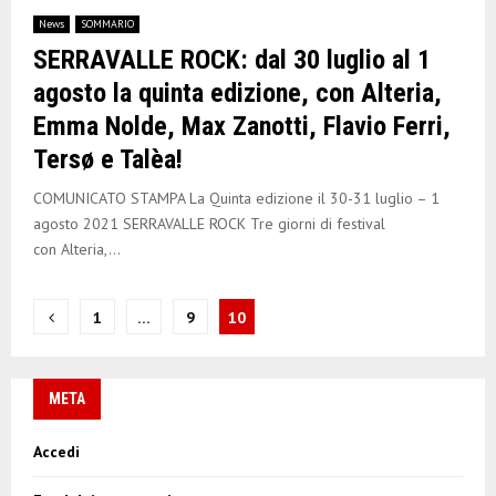
News
SOMMARIO
SERRAVALLE ROCK: dal 30 luglio al 1
agosto la quinta edizione, con Alteria,
Emma Nolde, Max Zanotti, Flavio Ferri,
Tersø e Talèa!
COMUNICATO STAMPA La Quinta edizione il 30-31 luglio – 1
agosto 2021 SERRAVALLE ROCK Tre giorni di festival
con Alteria,...
N
1
…
9
10
a
v
META
i
Accedi
g