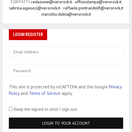
CONTATTI:
redazione@verorock.it
-
ufficiostampa@verorock.it
sabrina.agasucci@verorock.it
-
raffaele.pontrandolfi@verorock.it
marcello.dubla@verorock.it
LOGIN/REGISTER
This site is protected by reCAPTCHA and the Google
Privacy
Policy
and
Terms of Service
apply.
Keep me signed in until I sign out