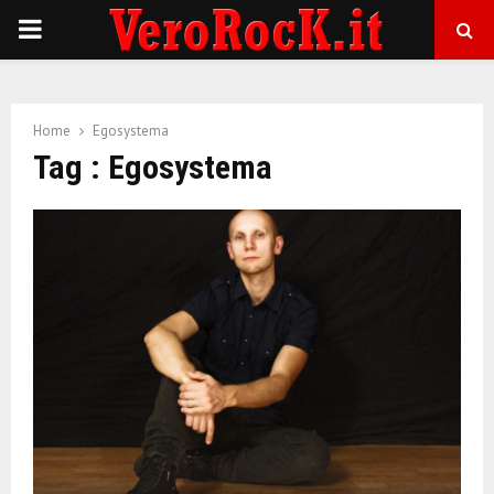
P
R
Home
Egosystema
I
Tag : Egosystema
M
A
R
Y
M