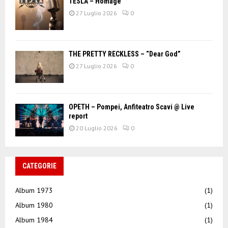
TESLA – Homage
27 Luglio 2026
0
THE PRETTY RECKLESS – “Dear God”
27 Luglio 2026
0
OPETH – Pompei, Anfiteatro Scavi @ Live
report
20 Luglio 2026
0
CATEGORIE
Album 1973
(1)
Album 1980
(1)
Album 1984
(1)