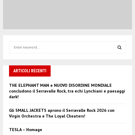
S
e
a
S
r
c
ARTICOLI RECENTI
E
h
f
A
THE ELEPHANT MAN e NUOVO DISORDINE MONDIALE
o
concludono il Serravalle Rock, tra echi Lynchiani e paesaggi
r
R
dark!
:
C
Gli SMALL JACKETS aprono il Serravalle Rock 2026 con
Virgin Orchestra e The Loyal Cheaters!
H
TESLA – Homage