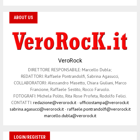
ABOUT US
VeroRock
DIRETTORE RESPONSABILE: Marcello Dubla;
REDATTORI: Raffaele Pontrandolfi, Sabrina Agasucci,
COLLABORATORI: Alessandro Masetto, Chiara Giuliani, Marco
Francione, Raffaele Sestito, Rocco Faruolo.
FOTOGRAFI: Michela Polito, Rita Rose Profeta, Rodolfo Felici.
CONTATTI:
redazione@verorock.it
-
ufficiostampa@verorock.it
sabrina.agasucci@verorock.it
-
raffaele.pontrandolfi@verorock.it
marcello.dubla@verorock.it
LOGIN/REGISTER