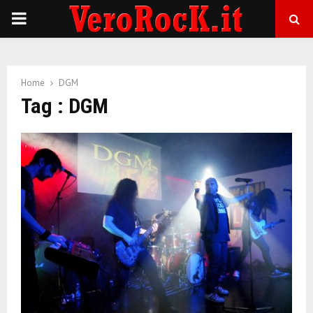
P
R
Home
DGM
I
Tag : DGM
M
A
R
Y
M