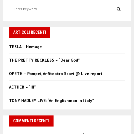
S
e
a
S
r
c
ARTICOLI RECENTI
E
h
f
A
TESLA – Homage
o
r
R
THE PRETTY RECKLESS – “Dear God”
:
C
OPETH – Pompei, Anfiteatro Scavi @ Live report
H
AETHER – “III”
TONY HADLEY LIVE: “An Englishman in Italy”
COMMENTI RECENTI