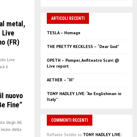
a
S
r
c
ARTICOLI RECENTI
E
al metal,
h
f
A
 Live
TESLA – Homage
o
no (FR)
r
R
THE PRETTY RECKLESS – “Dear God”
:
C
is Live
OPETH – Pompei, Anfiteatro Scavi @
Live report
rà il
H
AETHER – “III”
TONY HADLEY LIVE: “An Englishman in
il nuovo
Italy”
Be Fine”
COMMENTI RECENTI
o degli All
’inizio della
Raffaele Sestito
su
TONY HADLEY LIVE: