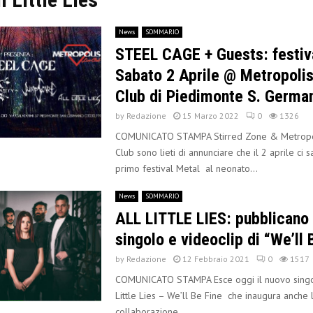
News
SOMMARIO
STEEL CAGE + Guests: festiv
Sabato 2 Aprile @ Metropolis
Club di Piedimonte S. Germa
by
Redazione
15 Marzo 2022
0
1326
COMUNICATO STAMPA Stirred Zone & Metropol
Club sono lieti di annunciare che il 2 aprile ci sa
primo festival Metal al neonato...
News
SOMMARIO
ALL LITTLE LIES: pubblicano 
singolo e videoclip di “We’ll 
by
Redazione
12 Febbraio 2021
0
1517
COMUNICATO STAMPA Esce oggi il nuovo singol
Little Lies – We’ll Be Fine che inaugura anche l
collaborazione...