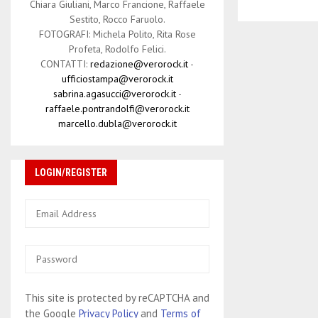
Chiara Giuliani, Marco Francione, Raffaele
Sestito, Rocco Faruolo.
FOTOGRAFI: Michela Polito, Rita Rose
Profeta, Rodolfo Felici.
CONTATTI:
redazione@verorock.it
-
ufficiostampa@verorock.it
sabrina.agasucci@verorock.it
-
raffaele.pontrandolfi@verorock.it
marcello.dubla@verorock.it
LOGIN/REGISTER
This site is protected by reCAPTCHA and
the Google
Privacy Policy
and
Terms of