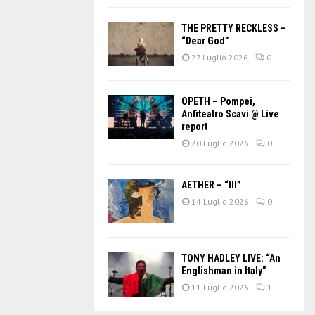
THE PRETTY RECKLESS –
“Dear God”
27 Luglio 2026
0
OPETH – Pompei,
Anfiteatro Scavi @ Live
report
20 Luglio 2026
0
AETHER – “III”
14 Luglio 2026
0
TONY HADLEY LIVE: “An
Englishman in Italy”
11 Luglio 2026
1