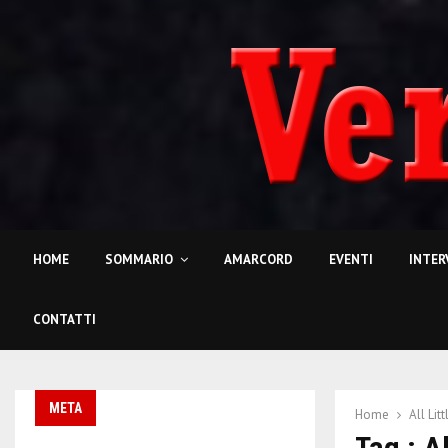
HOME
SOMMARIO
AMARCORD
EVENTI
INTER
CONTATTI
META
Home
All Litt
Tag : Al