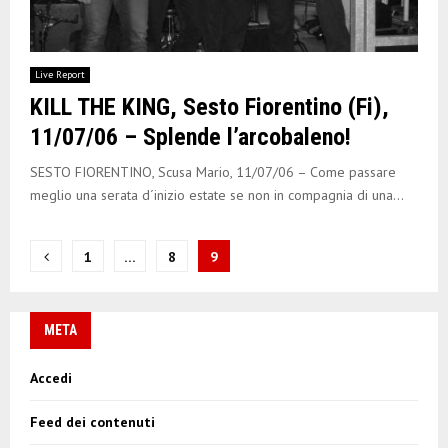
Live Report
KILL THE KING, Sesto Fiorentino (Fi),
11/07/06 – Splende l’arcobaleno!
SESTO FIORENTINO, Scusa Mario, 11/07/06 – Come passare
meglio una serata d´inizio estate se non in compagnia di una...
N
1
…
8
9
a
v
META
i
Accedi
g
Feed dei contenuti
a