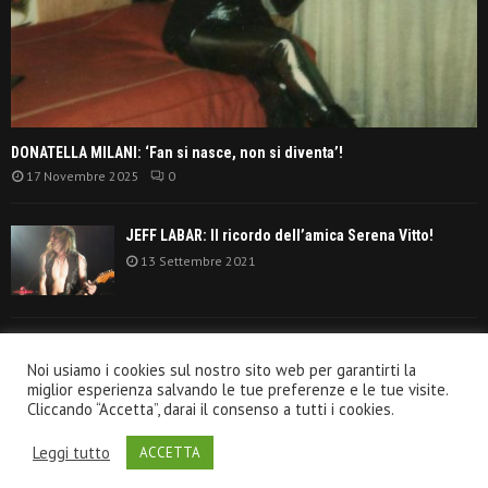
DONATELLA MILANI: ‘Fan si nasce, non si diventa’!
17 Novembre 2025
0
JEFF LABAR: Il ricordo dell’amica Serena Vitto!
13 Settembre 2021
TANGERINE DREAM: ‘La classifica album anni
Noi usiamo i cookies sul nostro sito web per garantirti la
settanta’!
miglior esperienza salvando le tue preferenze e le tue visite.
30 Giugno 2021
Cliccando “Accetta”, darai il consenso a tutti i cookies.
Leggi tutto
ACCETTA
@2020 - VeroRock.it. All Right Reserved.