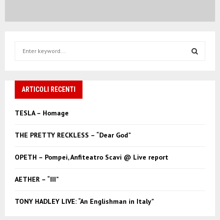
S
e
a
S
r
c
ARTICOLI RECENTI
E
h
f
A
TESLA – Homage
o
r
R
THE PRETTY RECKLESS – “Dear God”
:
C
OPETH – Pompei, Anfiteatro Scavi @ Live report
H
AETHER – “III”
TONY HADLEY LIVE: “An Englishman in Italy”