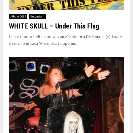
Album 2012
Recensioni
WHITE SKULL – Under This Flag
Con il ritorno della storica ´voice´ Federica De Boni, si (ri)chiude
il cerchio in casa White Skull dopo un...