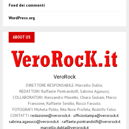
z
Feed dei commenti
i
WordPress.org
o
n
ABOUT US
e
a
r
VeroRock
t
DIRETTORE RESPONSABILE: Marcello Dubla;
i
REDATTORI: Raffaele Pontrandolfi, Sabrina Agasucci,
COLLABORATORI: Alessandro Masetto, Chiara Giuliani, Marco
c
Francione, Raffaele Sestito, Rocco Faruolo.
o
FOTOGRAFI: Michela Polito, Rita Rose Profeta, Rodolfo Felici.
CONTATTI:
redazione@verorock.it
-
ufficiostampa@verorock.it
l
sabrina.agasucci@verorock.it
-
raffaele.pontrandolfi@verorock.it
marcello.dubla@verorock.it