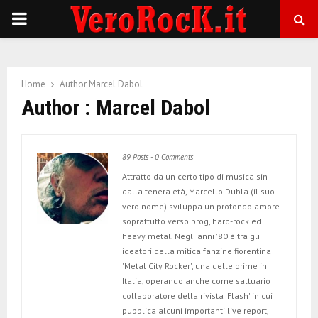
P
R
Home
Author
Marcel Dabol
I
Author :
Marcel Dabol
M
89 Posts
-
0 Comments
A
Attratto da un certo tipo di musica sin
dalla tenera età, Marcello Dubla (il suo
R
vero nome) sviluppa un profondo amore
soprattutto verso prog, hard-rock ed
heavy metal. Negli anni '80 è tra gli
Y
ideatori della mitica fanzine fiorentina
'Metal City Rocker', una delle prime in
Italia, operando anche come saltuario
M
collaboratore della rivista 'Flash' in cui
pubblica alcuni importanti live report,