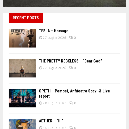
RECENT POSTS
TESLA – Homage
27 Luglio 2026
0
THE PRETTY RECKLESS – “Dear God”
27 Luglio 2026
0
OPETH – Pompei, Anfiteatro Scavi @ Live
report
20 Luglio 2026
0
AETHER – “III”
14 Luglio 2026
0