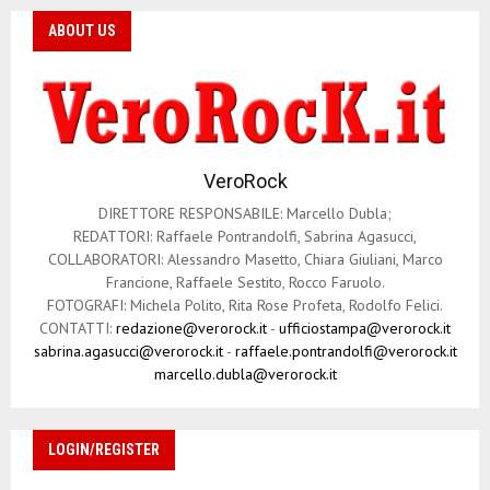
ABOUT US
VeroRock
DIRETTORE RESPONSABILE: Marcello Dubla;
REDATTORI: Raffaele Pontrandolfi, Sabrina Agasucci,
COLLABORATORI: Alessandro Masetto, Chiara Giuliani, Marco
Francione, Raffaele Sestito, Rocco Faruolo.
FOTOGRAFI: Michela Polito, Rita Rose Profeta, Rodolfo Felici.
CONTATTI:
redazione@verorock.it
-
ufficiostampa@verorock.it
sabrina.agasucci@verorock.it
-
raffaele.pontrandolfi@verorock.it
marcello.dubla@verorock.it
LOGIN/REGISTER