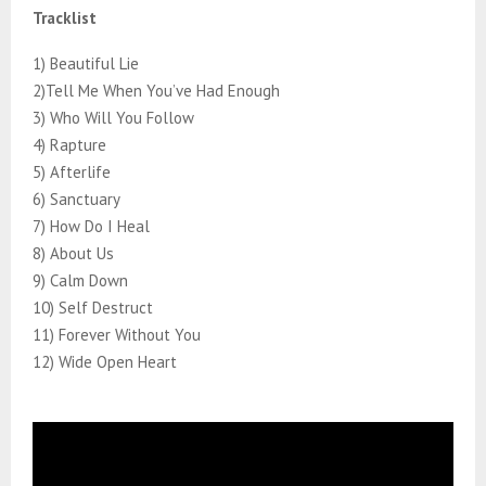
Tracklist
1) Beautiful Lie
2)Tell Me When You’ve Had Enough
3) Who Will You Follow
4) Rapture
5) Afterlife
6) Sanctuary
7) How Do I Heal
8) About Us
9) Calm Down
10) Self Destruct
11) Forever Without You
12) Wide Open Heart