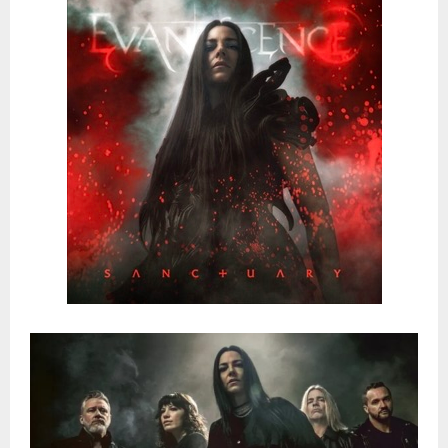
E
N
U