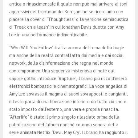
antica o rinascimentale il quale non può mai arrivare ai toni
aggressivi del frontman dei Korn, anche se ricordiamo con
piacere la cover di “Thoughtless” o la versione semiacustica
di “Freak on a leash” in cui Jonathan Davis duetta con Amy
Lee in una performance indimenticabile.
“Who Will You Follow” tratta ancora del tema della bugie
ma anche della realtà contraffatta dai media e dai social
network, della disinformazione che regna nel mondo
contemporaneo. Una sequenza misteriosa di note dal
sapore gothic introduce “Rapture”, il brano più ricco d’inserti
elettronici bombastici e cinematografici. La voce angelica di
Amy Lee sovrasta il magma di suoni sovrapposti e cangianti,
il testo parla di una liberazione interiore da tutto ciò che è
stato imposto dall’esterno, una vera e propria rinascita.
“Afterlife” è stato il primo singolo rilasciato prima della
pubblicazione dell’album nonché colonna sonora della
serie animata Netflix “Devil May Cry”. Il brano ha raggiunto il