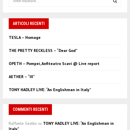
e
a
S
r
c
ARTICOLI RECENTI
E
h
f
A
TESLA – Homage
o
r
R
THE PRETTY RECKLESS – “Dear God”
:
C
OPETH – Pompei, Anfiteatro Scavi @ Live report
H
AETHER – “III”
TONY HADLEY LIVE: “An Englishman in Italy”
COMMENTI RECENTI
Raffaele Sestito
su
TONY HADLEY LIVE: “An Englishman in
Italy”