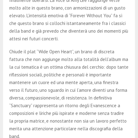
finalmente liberarsi. La voce di Amy Lee raggiunge vette
molto alte in questo brano, con armonizzazioni di un gusto
elevato. L’intensità emotiva di “Forever Without You” fa sì
che questo brano si collochi istantaneamente fra i classici
della band e già prevedo che diventerà uno dei momenti più
attesi nei futuri concerti.
Chiude il plat “Wide Open Heart”, un brano di discreta
fattura che non aggiunge molto alla totalità dell’album ma
la cui tematica è un ottima chiusura del cerchio: dopo tante
riflessioni sociali, politiche e personali è importante
mantenere un cuore ed una mente aperta, una finestra
verso il futuro, uno sguardo in cui l’amore diventi una forma
diversa, compassionevole, di resistenza. In definitiva
“Sanctuary” rappresenta un ritorno degli Evanescence a
composizioni e liriche più ispirate e moderne senza tradire
la propria matrice, e nonostante non sia un lavoro perfetto
merita una attenzione particolare nella discografia della
band.