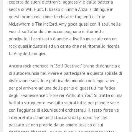
coperta da suoni elettronici aggressivi e dalla batteria
secca di Will Hunt. Il basso di Emma Anzai si ditingue in
questi brano così come le chitarre taglienti di Troy
McLawhorn e Tim McCord. Amy gioca quasi con il soul nelle
voci di sottofondo che accompagnano il ritornello
principale. Il contrasto è anche a livello musicale con un
rock quasi industrial ed un canto che nel ritornello ricorda
la Amy delle origini.
Ancora rock energico in “Self Destruct” brano di denuncia e
di autodenuncia nel vivere e partecipare a questa spirale di
distruzione sociale e politica del mondo contemporaneo ,
per poi arrivare ad una delle perle di quest’ultima fatica
degli “Evanescence”: “Forever Withouth You”. Si tratta di una
ballata struggente eseguita soprattutto per piano e voce
con l’aggiunta di alcuni suoni orchestrali. Il testo forse va
interpretato come un distaccarsi dal proprio “se” del
passato se non proprio da un amore tossico di cui