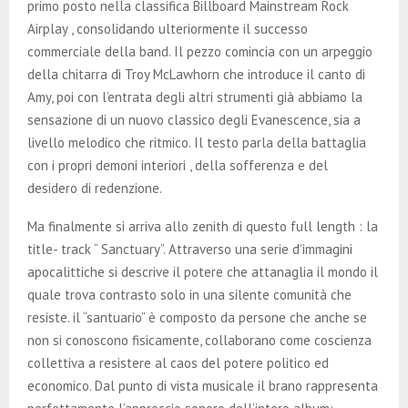
primo posto nella classifica Billboard Mainstream Rock
Airplay , consolidando ulteriormente il successo
commerciale della band. Il pezzo comincia con un arpeggio
della chitarra di Troy McLawhorn che introduce il canto di
Amy, poi con l’entrata degli altri strumenti già abbiamo la
sensazione di un nuovo classico degli Evanescence, sia a
livello melodico che ritmico. Il testo parla della battaglia
con i propri demoni interiori , della sofferenza e del
desidero di redenzione.
Ma finalmente si arriva allo zenith di questo full length : la
title- track “ Sanctuary”. Attraverso una serie d’immagini
apocalittiche si descrive il potere che attanaglia il mondo il
quale trova contrasto solo in una silente comunità che
resiste. il “santuario” è composto da persone che anche se
non si conoscono fisicamente, collaborano come coscienza
collettiva a resistere al caos del potere politico ed
economico. Dal punto di vista musicale il brano rappresenta