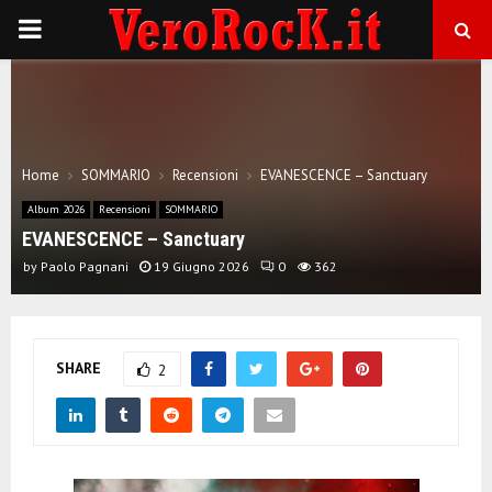
P
R
I
Home
SOMMARIO
Recensioni
EVANESCENCE – Sanctuary
M
Album 2026
Recensioni
SOMMARIO
EVANESCENCE – Sanctuary
A
by
Paolo Pagnani
19 Giugno 2026
0
362
R
SHARE
2
Y
M