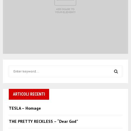
S
e
a
S
r
c
ARTICOLI RECENTI
E
h
f
A
TESLA – Homage
o
r
R
THE PRETTY RECKLESS – “Dear God”
:
C