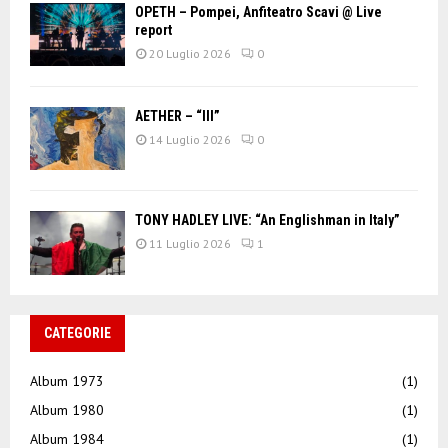
OPETH – Pompei, Anfiteatro Scavi @ Live
report
20 Luglio 2026
0
AETHER – “III”
14 Luglio 2026
0
TONY HADLEY LIVE: “An Englishman in Italy”
11 Luglio 2026
1
CATEGORIE
Album 1973
(1)
Album 1980
(1)
Album 1984
(1)