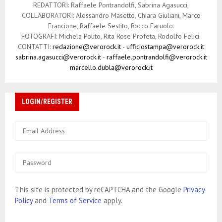
REDATTORI: Raffaele Pontrandolfi, Sabrina Agasucci,
COLLABORATORI: Alessandro Masetto, Chiara Giuliani, Marco
Francione, Raffaele Sestito, Rocco Faruolo.
FOTOGRAFI: Michela Polito, Rita Rose Profeta, Rodolfo Felici.
CONTATTI:
redazione@verorock.it
-
ufficiostampa@verorock.it
sabrina.agasucci@verorock.it
-
raffaele.pontrandolfi@verorock.it
marcello.dubla@verorock.it
LOGIN/REGISTER
This site is protected by reCAPTCHA and the Google
Privacy
Policy
and
Terms of Service
apply.