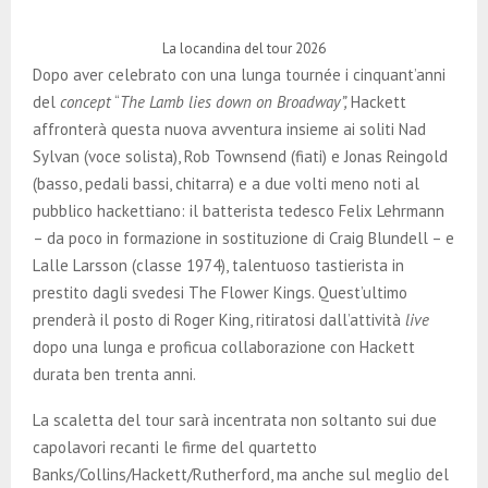
La locandina del tour 2026
Dopo aver celebrato con una lunga tournée i cinquant’anni
del
concept
“
The Lamb lies down on Broadway”,
Hackett
affronterà questa nuova avventura insieme ai soliti Nad
Sylvan (voce solista), Rob Townsend (fiati) e Jonas Reingold
(basso, pedali bassi, chitarra) e a due volti meno noti al
pubblico hackettiano: il batterista tedesco Felix Lehrmann
– da poco in formazione in sostituzione di Craig Blundell – e
Lalle Larsson (classe 1974), talentuoso tastierista in
prestito dagli svedesi The Flower Kings. Quest’ultimo
prenderà il posto di Roger King, ritiratosi dall’attività
live
dopo una lunga e proficua collaborazione con Hackett
durata ben trenta anni.
La scaletta del tour sarà incentrata non soltanto sui due
capolavori recanti le firme del quartetto
Banks/Collins/Hackett/Rutherford, ma anche sul meglio del