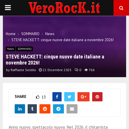
P
R
Home
SOMMARIO
News
I
STEVE HACKETT: cinque nuove date italiane a novembre 2026!
News
SOMMARIO
M
STEVE HACKETT: cinque nuove date italiane a
novembre 2026!
A
by
Raffaele Sestito
22 Dicembre 2025
0
766
R
SHARE
13
Y
M
Anno nuovo, spettacolo nuovo. Nel 2026, il chitarrista