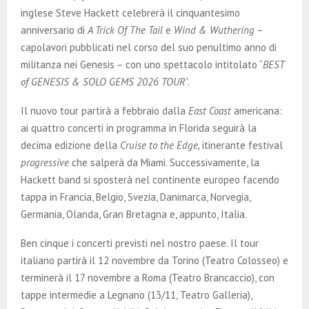
E
inglese Steve Hackett celebrerà il cinquantesimo
anniversario di
A Trick Of The Tail
e
Wind & Wuthering
–
N
capolavori pubblicati nel corso del suo penultimo anno di
militanza nei Genesis – con uno spettacolo intitolato “
BEST
U
of GENESIS & SOLO GEMS 2026 TOUR
”.
Il nuovo tour partirà a febbraio dalla
East Coast
americana:
ai quattro concerti in programma in Florida seguirà la
decima edizione della
Cruise to the Edge,
itinerante festival
progressive
che salperà da Miami. Successivamente, la
Hackett band si sposterà nel continente europeo facendo
tappa in Francia, Belgio, Svezia, Danimarca, Norvegia,
Germania, Olanda, Gran Bretagna e, appunto, Italia.
Ben cinque i concerti previsti nel nostro paese. Il tour
italiano partirà il 12 novembre da Torino (Teatro Colosseo) e
terminerà il 17 novembre a Roma (Teatro Brancaccio), con
tappe intermedie a Legnano (13/11, Teatro Galleria),