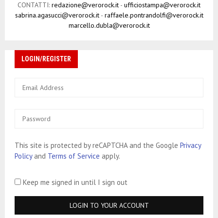
CONTATTI:
redazione@verorock.it
-
ufficiostampa@verorock.it
sabrina.agasucci@verorock.it
-
raffaele.pontrandolfi@verorock.it
marcello.dubla@verorock.it
LOGIN/REGISTER
This site is protected by reCAPTCHA and the Google
Privacy
Policy
and
Terms of Service
apply.
Keep me signed in until I sign out