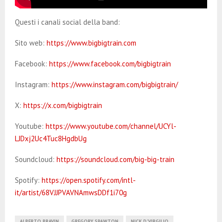
Questi i canali social della band:
Sito web:
https://www.bigbigtrain.com
Facebook:
https://www.facebook.com/bigbigtrain
Instagram:
https://www.instagram.com/bigbigtrain/
X:
https://x.com/bigbigtrain
Youtube:
https://www.youtube.com/channel/UCYl-
LJDxj2Uc4Tuc8HgdbUg
Soundcloud:
https://soundcloud.com/big-big-train
Spotify:
https://open.spotify.com/intl-
it/artist/68VJJPVAVNAmwsDDf1i70g
ALBERTO BRAVIN
GREGORY SPAWTON
NICK D'VIRGILIO