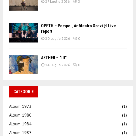
27 Luglio 2026
0
OPETH – Pompei, Anfiteatro Scavi @ Live
report
20 Luglio 2026
0
AETHER – “III”
14 Luglio 2026
0
CATEGORIE
Album 1973
(1)
Album 1980
(1)
Album 1984
(1)
Album 1987
(1)