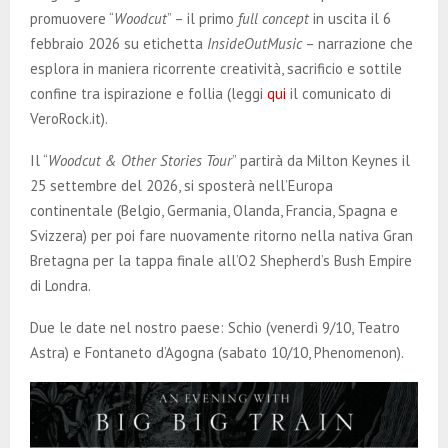
E
promuovere “
Woodcut
” – il primo
full
concept
in uscita il 6
febbraio 2026 su etichetta
InsideOutMusic
– narrazione che
N
esplora in maniera ricorrente creatività, sacrificio e sottile
confine tra ispirazione e follia (leggi
qui
il comunicato di
U
VeroRock.it).
Il “
Woodcut & Other Stories Tour
” partirà da Milton Keynes il
25 settembre del 2026, si sposterà nell’Europa
continentale (Belgio, Germania, Olanda, Francia, Spagna e
Svizzera) per poi fare nuovamente ritorno nella nativa Gran
Bretagna per la tappa finale all’O2 Shepherd’s Bush Empire
di Londra.
Due le date nel nostro paese: Schio (venerdì 9/10, Teatro
Astra) e Fontaneto d’Agogna (sabato 10/10, Phenomenon).