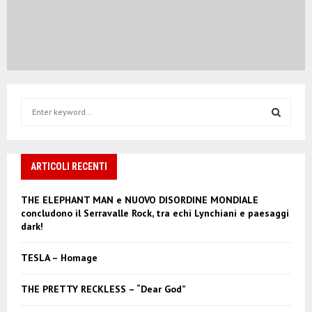
S
e
a
S
r
c
ARTICOLI RECENTI
E
h
f
A
THE ELEPHANT MAN e NUOVO DISORDINE MONDIALE
o
concludono il Serravalle Rock, tra echi Lynchiani e paesaggi
r
R
dark!
:
C
TESLA – Homage
H
THE PRETTY RECKLESS – “Dear God”