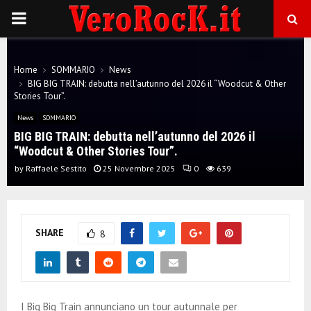
P
R
Home
SOMMARIO
News
BIG BIG TRAIN: debutta nell’autunno del 2026 il “Woodcut & Other
I
Stories Tour”.
News
SOMMARIO
M
BIG BIG TRAIN: debutta nell’autunno del 2026 il
“Woodcut & Other Stories Tour”.
A
by
Raffaele Sestito
25 Novembre 2025
0
639
R
SHARE
8
Y
M
I Big Big Train annunciano un tour autunnale per