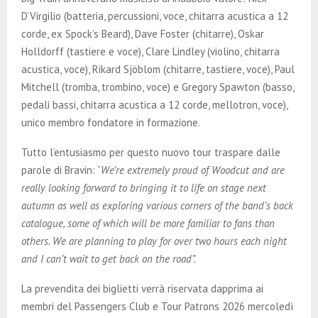
D’Virgilio (batteria, percussioni, voce, chitarra acustica a 12
corde, ex Spock’s Beard), Dave Foster (chitarre), Oskar
Holldorff (tastiere e voce), Clare Lindley (violino, chitarra
acustica, voce), Rikard Sjöblom (chitarre, tastiere, voce), Paul
Mitchell (tromba, trombino, voce) e Gregory Spawton (basso,
pedali bassi, chitarra acustica a 12 corde, mellotron, voce),
unico membro fondatore in formazione.
Tutto l’entusiasmo per questo nuovo tour traspare dalle
parole di Bravin: “
We’re extremely proud of Woodcut and are
really looking forward to bringing it to life on stage next
autumn as well as exploring various corners of the band’s back
catalogue, some of which will be more familiar to fans than
others. We are planning to play for over two hours each night
and I can’t wait to get back on the road”.
La prevendita dei biglietti verrà riservata dapprima ai
membri del Passengers Club e Tour Patrons 2026 mercoledì