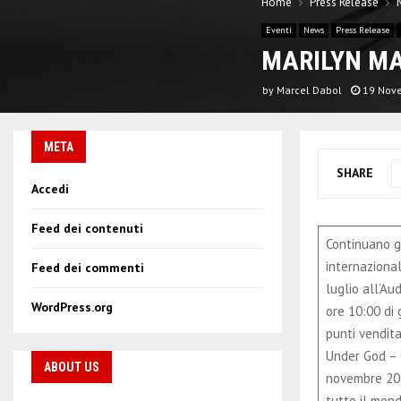
Home
Press Release
Eventi
News
Press Release
MARILYN MAN
by
Marcel Dabol
19 Nov
META
SHARE
Accedi
Feed dei contenuti
Continuano gl
internazional
Feed dei commenti
luglio all’Au
WordPress.org
ore 10:00 di
punti vendita
Under God – C
ABOUT US
novembre 202
tutto il mon