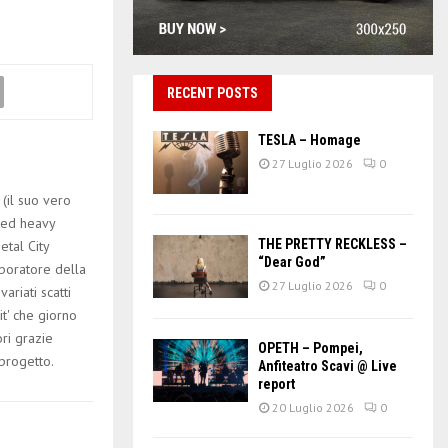
RECENT POSTS
TESLA – Homage
27 Luglio 2026
0
 (il suo vero
 ed heavy
THE PRETTY RECKLESS –
etal City
“Dear God”
aboratore della
27 Luglio 2026
0
variati scatti
it' che giorno
ri grazie
OPETH – Pompei,
 progetto.
Anfiteatro Scavi @ Live
report
20 Luglio 2026
0