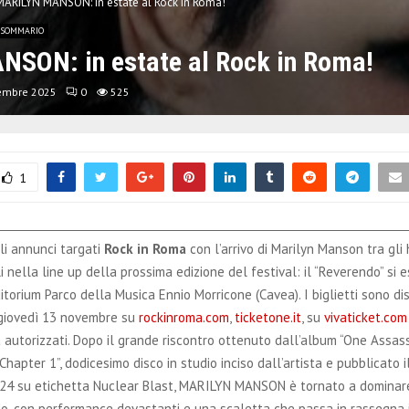
MARILYN MANSON: in estate al Rock in Roma!
SOMMARIO
SON: in estate al Rock in Roma!
embre 2025
0
525
1
i annunci targati
Rock in Roma
con l’arrivo di Marilyn Manson tra gli
i nella line up della prossima edizione del festival: il “Reverendo” si es
ditorium Parco della Musica Ennio Morricone (Cavea). I biglietti sono dis
 giovedì 13 novembre su
rockinroma.com
,
ticketone.it
, su
vivaticket.com
 autorizzati. Dopo il grande riscontro ottenuto dall’album “One Assas
hapter 1”, dodicesimo disco in studio inciso dall’artista e pubblicato i
4 su etichetta Nuclear Blast, MARILYN MANSON è tornato a dominare 
do, con performance devastanti e una scaletta che passa in rassegna i