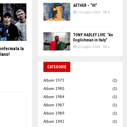
AETHER – “III”
14 Luglio 2026
0
TONY HADLEY LIVE: “An
Englishman in Italy”
11 Luglio 2026
1
onfermata la
lano!
CATEGORIE
Album 1973
(1)
Album 1980
(1)
Album 1984
(1)
Album 1987
(1)
Album 1989
(1)
Album 1992
(1)