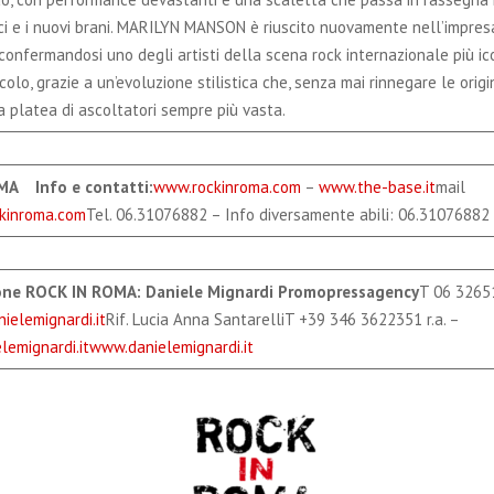
ci e i nuovi brani. MARILYN MANSON è riuscito nuovamente nell’impres
 confermandosi uno degli artisti della scena rock internazionale più ic
olo, grazie a un’evoluzione stilistica che, senza mai rinnegare le origin
 platea di ascoltatori sempre più vasta.
OMA
Info e contatti
:
www.rockinroma.com
–
www.the-base.it
mail
kinroma.com
Tel. 06.31076882 – Info diversamente abili: 06.31076882
one ROCK
IN
ROMA: Daniele Mignardi Promopressagency
T 06 3265
ielemignardi.it
Rif. Lucia Anna SantarelliT +39 346 3622351 r.a. –
emignardi.it
www.danielemignardi.it