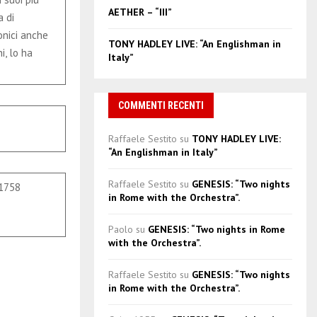
AETHER – “III”
a di
onici anche
TONY HADLEY LIVE: “An Englishman in
i, lo ha
Italy”
COMMENTI RECENTI
Raffaele Sestito
su
TONY HADLEY LIVE:
“An Englishman in Italy”
Raffaele Sestito
su
GENESIS: “Two nights
1758
in Rome with the Orchestra”.
Paolo
su
GENESIS: “Two nights in Rome
with the Orchestra”.
Raffaele Sestito
su
GENESIS: “Two nights
in Rome with the Orchestra”.