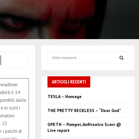
S
e
a
S
r
c
ARTICOLI RECENTI
E
 headliner
h
ibirà il 14
f
A
TESLA – Homage
ponibili dalle
o
r
R
e in tutti i
THE PRETTY RECKLESS – “Dear God”
:
sination
C
l 22
OPETH – Pompei, Anfiteatro Scavi @
Live report
i palchi di
H
 suoi più