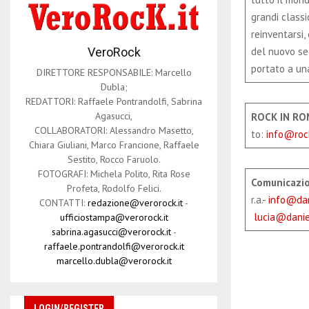
grandi classi
reinventarsi,
del nuovo sec
VeroRock
portato a una
DIRETTORE RESPONSABILE: Marcello
Dubla;
REDATTORI: Raffaele Pontrandolfi, Sabrina
Agasucci,
ROCK
IN
R
COLLABORATORI: Alessandro Masetto,
to:
info@roc
Chiara Giuliani, Marco Francione, Raffaele
Sestito, Rocco Faruolo.
FOTOGRAFI: Michela Polito, Rita Rose
Comunicazi
Profeta, Rodolfo Felici.
r.a.-
info@dan
CONTATTI:
redazione@verorock.it
-
lucia@daniel
ufficiostampa@verorock.it
sabrina.agasucci@verorock.it
-
raffaele.pontrandolfi@verorock.it
marcello.dubla@verorock.it
LOGIN/REGISTER