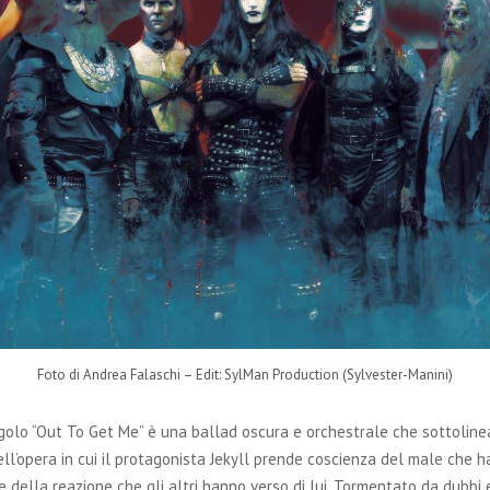
Foto di Andrea Falaschi – Edit: SylMan Production (Sylvester-Manini)
golo “Out To Get Me” è una ballad oscura e orchestrale che sottolin
ll’opera in cui il protagonista Jekyll prende coscienza del male che h
e della reazione che gli altri hanno verso di lui. Tormentato da dubbi e