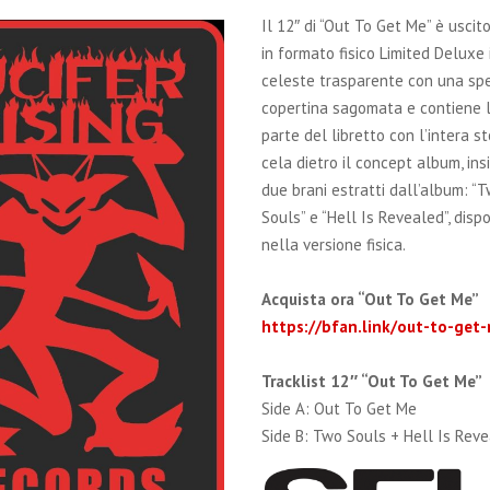
Il 12″ di “Out To Get Me” è uscito
in formato fisico Limited Deluxe i
celeste trasparente con una sp
copertina sagomata e contiene 
parte del libretto con l’intera st
cela dietro il concept album, ins
due brani estratti dall’album: “
Souls” e “Hell Is Revealed”, dispo
nella versione fisica.
Acquista ora “Out To Get Me”
https://bfan.link/out-to-get
Tracklist 12″ “Out To Get Me”
Side A: Out To Get Me
Side B: Two Souls + Hell Is Rev