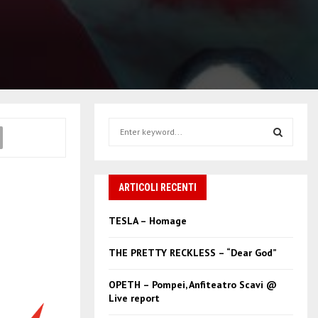
S
e
a
S
r
c
ARTICOLI RECENTI
E
h
f
A
TESLA – Homage
o
r
R
THE PRETTY RECKLESS – “Dear God”
:
C
OPETH – Pompei, Anfiteatro Scavi @
Live report
H