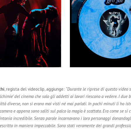
chi
, regista del videoclip, aggiunge:
“Durante le riprese di questo video si
lchimie’ del cinema che solo gli addetti ai lavori riescono a vedere. I due b
ttà diverse, non si erano mai visti né mai parlati. In pochi minuti li ho ist
 camera e appena sono saliti sul palco la magia è scattata. Era come se si 
intonia incredibile. Senza parole incarnavano i loro personaggi donandogli
escritto in maniera impeccabile. Sono stati veramente dei grandi profession