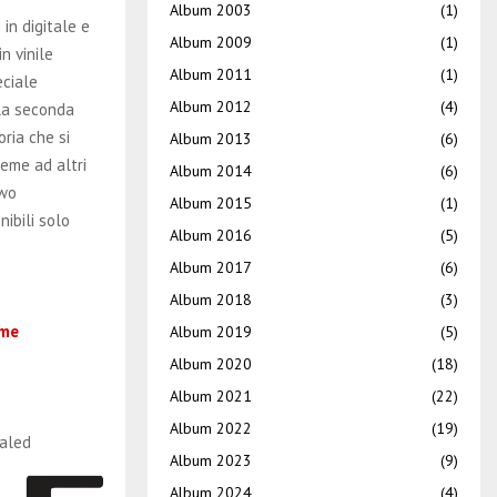
Album 2003
(1)
 in digitale e
Album 2009
(1)
n vinile
Album 2011
(1)
eciale
Album 2012
(4)
la seconda
oria che si
Album 2013
(6)
ieme ad altri
Album 2014
(6)
Two
Album 2015
(1)
nibili solo
Album 2016
(5)
Album 2017
(6)
Album 2018
(3)
-me
Album 2019
(5)
Album 2020
(18)
Album 2021
(22)
Album 2022
(19)
ealed
Album 2023
(9)
Album 2024
(4)