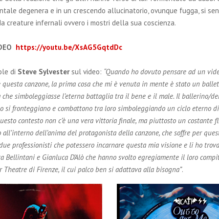
tale degenera e in un crescendo allucinatorio, ovunque fugga, si se
a creature infernali ovvero i mostri della sua coscienza.
IDEO
https://youtu.be/XsAG5GqtdDc
le di
Steve Sylvester
sul video:
“Quando ho dovuto pensare ad un vid
uesta canzone, la prima cosa che mi è venuta in mente è stato un ballett
 che simboleggiasse l’eterna battaglia tra il bene e il male. Il ballerino/d
o si fronteggiano e combattono tra loro simboleggiando un ciclo eterno di
questo contesto non c’è una vera vittoria finale, ma piuttosto un costante fl
all’interno dell’anima del protagonista della canzone, che soffre per que
due professionisti che potessero incarnare questa mia visione e li ho trova
a Bellintani e Gianluca D’Alò che hanno svolto egregiamente il loro compit
r Theatre di Firenze, il cui palco ben si adattava alla bisogna”
.