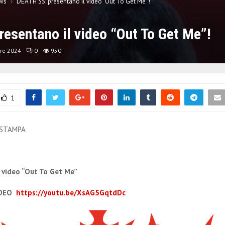
ws
DEATH SS: presentano il video “Out To Get Me”!
esentano il video “Out To Get Me”!
re 2024
0
950
1
 STAMPA
 video “Out To Get Me”
IDEO
https://youtu.be/XsAG5GqtdDc