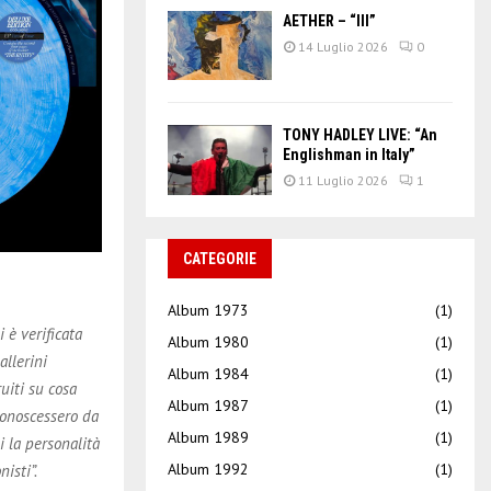
AETHER – “III”
14 Luglio 2026
0
TONY HADLEY LIVE: “An
Englishman in Italy”
11 Luglio 2026
1
CATEGORIE
Album 1973
(1)
 è verificata
Album 1980
(1)
allerini
Album 1984
(1)
ruiti su cosa
Album 1987
(1)
conoscessero da
Album 1989
(1)
 la personalità
Album 1992
(1)
isti”.