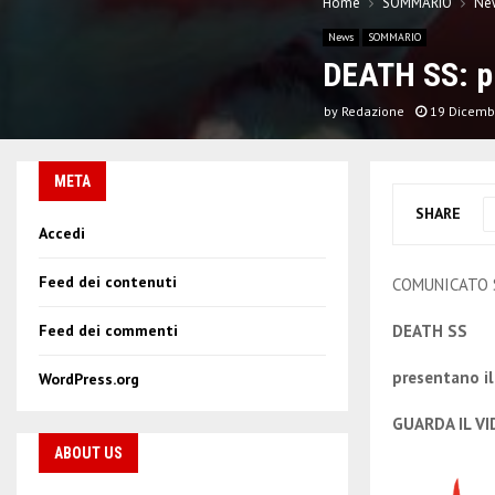
Home
SOMMARIO
Ne
News
SOMMARIO
DEATH SS: pr
by
Redazione
19 Dicemb
META
SHARE
Accedi
Feed dei contenuti
COMUNICATO
DEATH SS
Feed dei commenti
presentano il
WordPress.org
GUARDA IL V
ABOUT US