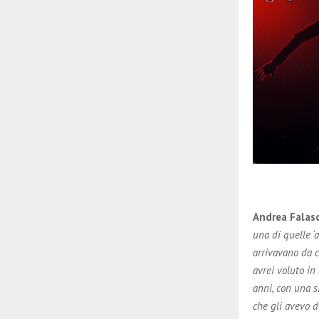
Andrea Falas
una di quelle ‘a
arrivavano da ci
avrei voluto in
anni, con una s
che gli avevo d