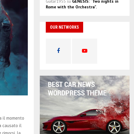
Guitar1955
su
GENESIS: “Two nights in
Rome with the Orchestra”.
OUR NETWORKS
ea il momento
a causato il
 rimorsi, la