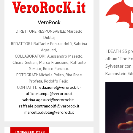
VeroRock
DIRETTORE RESPONSABILE: Marcello
Dubla;
REDATTORI: Raffaele Pontrandolfi, Sabrina
Agasucci,
I DEATH SS pre
COLLABORATORI: Alessandro Masetto,
album “The Ent
Chiara Giuliani, Marco Francione, Raffaele
Sylvester con 
Sestito, Rocco Faruolo.
Rammstein, Gho
FOTOGRAFI: Michela Polito, Rita Rose
Profeta, Rodolfo Felici.
CONTATTI:
redazione@verorock.it
-
ufficiostampa@verorock.it
sabrina.agasucci@verorock.it
-
raffaele.pontrandolfi@verorock.it
marcello.dubla@verorock.it
LOGIN/REGISTER