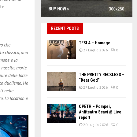
nte
RECENT POSTS
TESLA – Homage
eo che
27 Luglio 2026
0
o classico, una
emone e la
 nascita, morte
THE PRETTY RECKLESS –
uire delle forze
“Dear God”
sto dualismo. Ho
27 Luglio 2026
0
ti nelle
o. La location è
OPETH – Pompei,
Anfiteatro Scavi @ Live
report
20 Luglio 2026
0