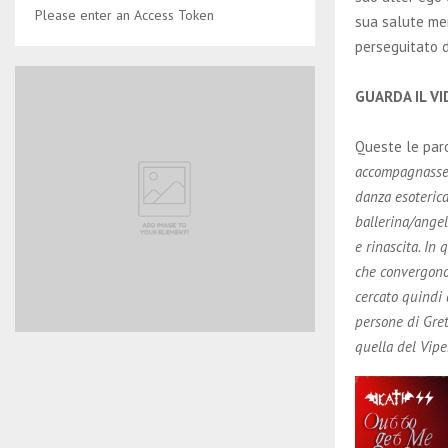
Please enter an Access Token
sua salute men
perseguitato d
GUARDA IL V
Queste le paro
accompagnasse q
danza esoterica
ballerina/angel
e rinascita. In 
che convergono 
cercato quindi 
persone di Gret
quella del Vipe