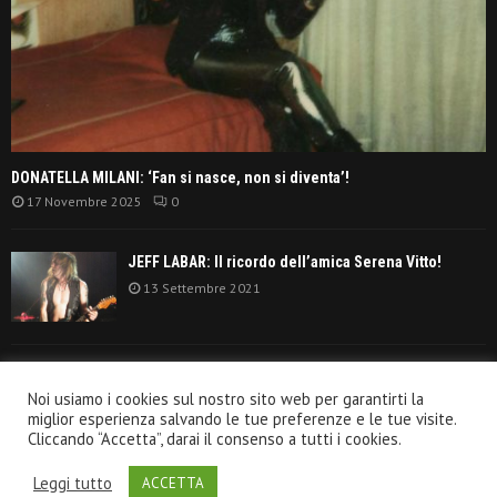
DONATELLA MILANI: ‘Fan si nasce, non si diventa’!
17 Novembre 2025
0
JEFF LABAR: Il ricordo dell’amica Serena Vitto!
13 Settembre 2021
TANGERINE DREAM: ‘La classifica album anni
Noi usiamo i cookies sul nostro sito web per garantirti la
settanta’!
miglior esperienza salvando le tue preferenze e le tue visite.
30 Giugno 2021
Cliccando “Accetta”, darai il consenso a tutti i cookies.
Leggi tutto
ACCETTA