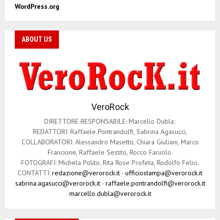
WordPress.org
ABOUT US
VeroRock
DIRETTORE RESPONSABILE: Marcello Dubla;
REDATTORI: Raffaele Pontrandolfi, Sabrina Agasucci,
COLLABORATORI: Alessandro Masetto, Chiara Giuliani, Marco
Francione, Raffaele Sestito, Rocco Faruolo.
FOTOGRAFI: Michela Polito, Rita Rose Profeta, Rodolfo Felici.
CONTATTI:
redazione@verorock.it
-
ufficiostampa@verorock.it
sabrina.agasucci@verorock.it
-
raffaele.pontrandolfi@verorock.it
marcello.dubla@verorock.it