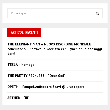
S
e
a
S
r
c
ARTICOLI RECENTI
E
h
f
A
THE ELEPHANT MAN e NUOVO DISORDINE MONDIALE
o
concludono il Serravalle Rock, tra echi Lynchiani e paesaggi
r
R
dark!
:
C
TESLA – Homage
H
THE PRETTY RECKLESS – “Dear God”
OPETH – Pompei, Anfiteatro Scavi @ Live report
AETHER – “III”