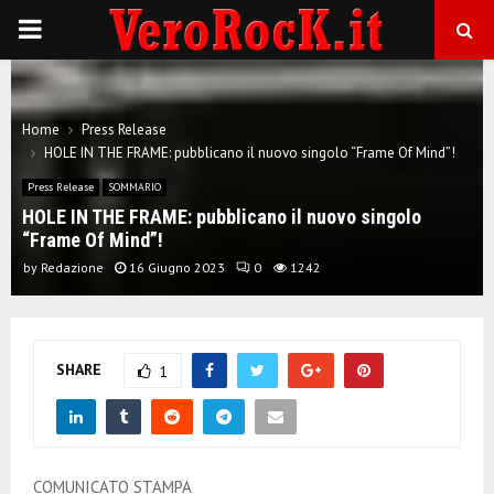
P
R
Home
Press Release
I
HOLE IN THE FRAME: pubblicano il nuovo singolo “Frame Of Mind”!
Press Release
SOMMARIO
M
HOLE IN THE FRAME: pubblicano il nuovo singolo
“Frame Of Mind”!
A
by
Redazione
16 Giugno 2023
0
1242
R
SHARE
1
Y
M
COMUNICATO STAMPA