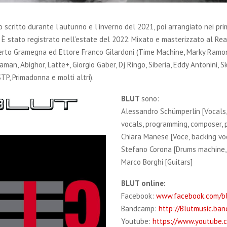
o scritto durante l’autunno e l’inverno del 2021, poi arrangiato nei pri
 È stato registrato nell’estate del 2022. Mixato e masterizzato al Re
erto Gramegna ed Ettore Franco Gilardoni (Time Machine, Marky Ramo
man, Abighor, Latte+, Giorgio Gaber, Dj Ringo, Siberia, Eddy Antonini, S
TP, Primadonna e molti altri).
BLUT
sono:
Alessandro Schümperlin [Vocals,
vocals, programming, composer, 
Chiara Manese [Voce, backing vo
Stefano Corona [Drums machine, 
Marco Borghi [Guitars]
BLUT online:
Facebook:
www.facebook.com/b
Bandcamp:
http://Blutmusic.ba
Youtube:
https://www.youtube.