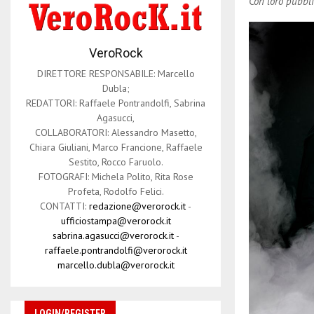
Con loro pubbl
VeroRock
DIRETTORE RESPONSABILE: Marcello
Dubla;
REDATTORI: Raffaele Pontrandolfi, Sabrina
Agasucci,
COLLABORATORI: Alessandro Masetto,
Chiara Giuliani, Marco Francione, Raffaele
Sestito, Rocco Faruolo.
FOTOGRAFI: Michela Polito, Rita Rose
Profeta, Rodolfo Felici.
CONTATTI:
redazione@verorock.it
-
ufficiostampa@verorock.it
sabrina.agasucci@verorock.it
-
raffaele.pontrandolfi@verorock.it
marcello.dubla@verorock.it
LOGIN/REGISTER