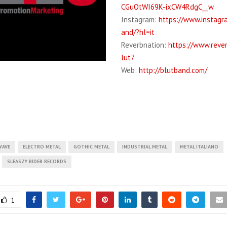
CGuOtWI69K-ixCW4RdgC__w
Instagram:
https://www.instagr
and/?hl=it
Reverbnation:
https://www.reve
lut7
Web:
http://blutband.com/
WAVE
ELECTRO METAL
GOTHIC METAL
INDUSTRIAL METAL
METAL ITALIANO
SLEASZY RIDER RECORDS
1