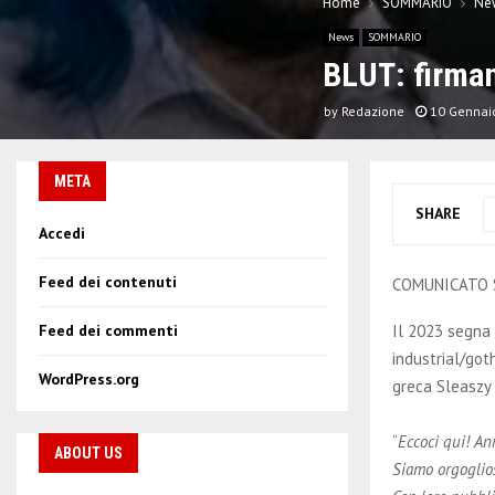
Home
SOMMARIO
Ne
News
SOMMARIO
BLUT: firman
by
Redazione
10 Gennai
META
SHARE
Accedi
Feed dei contenuti
COMUNICATO
Il 2023 segna 
Feed dei commenti
industrial/got
WordPress.org
greca Sleaszy 
“
Eccoci qui! An
ABOUT US
Siamo orgoglios