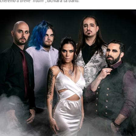
icheremo a breve ‘Traum’
“, dichiara la band.