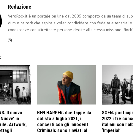
Redazione
VeroRock.it è un portale on line dal 2005 composto da un team di sup
di musica rock che aspira a voler condividere con fedeltà e tenacia le
conoscenze con altrettante persone dedite alla stessa missione! Rock'
S
S: Il nuovo
BEN HARPER: due tappe da
SOEN: posticipa
 Nuove’ in
solista a luglio 2021, i
2022 i tre conc
prile. Artwork,
concerti con gli Innocent
italiani con l’a
ettagli
Criminals sono rinviati al
‘Imperial’