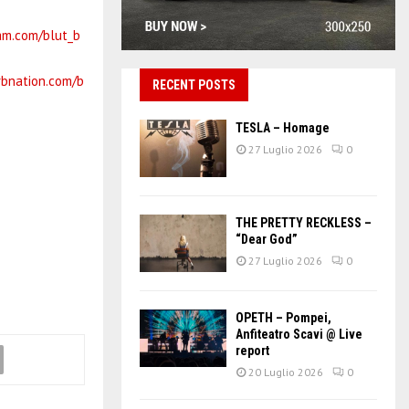
am.com/blut_b
rbnation.com/b
RECENT POSTS
TESLA – Homage
27 Luglio 2026
0
THE PRETTY RECKLESS –
“Dear God”
27 Luglio 2026
0
OPETH – Pompei,
Anfiteatro Scavi @ Live
report
20 Luglio 2026
0