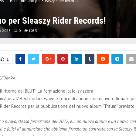
ws
BLUT: firmano per Sleaszy Rider Records!
o per Sleaszy Rider Records!
o 2023
0
1053
1
 STAMPA
il ritorno dei BLUT! La formazione italo-svizzera
hic/metal/electro/dark wave è felice di annunciare di avere firmato per
Rider Records per la pubblicazione del nuovo album “Traum” previsto 
no nuovo, stessa formazione del 2022, e… un nuovo album e un nuovo cont
i e felici di annunciare che abbiamo firmato un contratto con la Sleaszy R