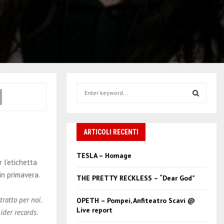
S
e
a
S
r
c
ARTICOLI RECENTI
E
h
f
A
TESLA – Homage
o
 l’etichetta
r
R
in primavera.
THE PRETTY RECKLESS – “Dear God”
:
C
ratto per noi.
OPETH – Pompei, Anfiteatro Scavi @
Live report
ider records.
H