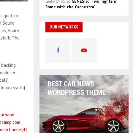
Guitar1955
su
GENESIS: “Two nights in
Rome with the Orchestra”.
mi quattro
al Sound
OUR NETWORKS
nes, André
kylark, The
 backing
producer]
cals]
loops, synth]
lutband
ndcamp.com
com/channel/U