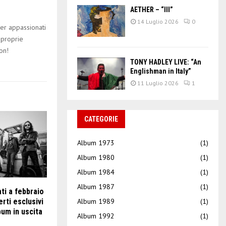
AETHER – “III”
14 Luglio 2026
0
er appassionati
 proprie
on!
TONY HADLEY LIVE: “An
Englishman in Italy”
11 Luglio 2026
1
CATEGORIE
Album 1973
(1)
Album 1980
(1)
Album 1984
(1)
Album 1987
(1)
ti a febbraio
Album 1989
(1)
erti esclusivi
lbum in uscita
Album 1992
(1)