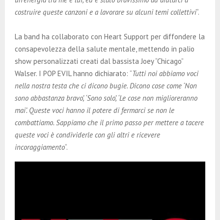
costruire queste canzoni e a lavorare su alcuni temi collettivi
“.
La band ha collaborato con Heart Support per diffondere la
consapevolezza della salute mentale, mettendo in palio
show personalizzati creati dal bassista Joey “Chicago”
Walser. I POP EVIL hanno dichiarato: “
Tutti noi abbiamo voci
nella nostra testa che ci dicono bugie. Dicono cose come ‘Non
sono abbastanza bravo’, ‘Sono solo’, ‘Le cose non miglioreranno
mai’. Queste voci hanno il potere di fermarci se non le
combattiamo. Sappiamo che il primo passo per mettere a tacere
queste voci è condividerle con gli altri e ricevere
incoraggiamento
“.