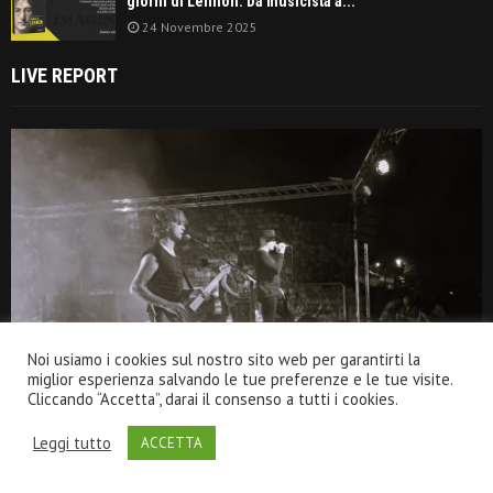
giorni di Lennon. Da musicista a...
24 Novembre 2025
LIVE REPORT
Noi usiamo i cookies sul nostro sito web per garantirti la
miglior esperienza salvando le tue preferenze e le tue visite.
Cliccando “Accetta”, darai il consenso a tutti i cookies.
Leggi tutto
ACCETTA
THE ELEPHANT MAN e NUOVO DISORDINE MONDIALE concludono il
Serravalle Rock, tra echi Lynchiani e paesaggi dark!