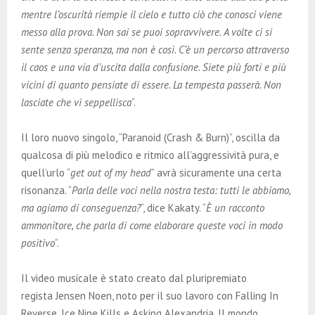
mentre l’oscurità riempie il cielo e tutto ciò che conosci viene
messo alla prova. Non sai se puoi sopravvivere. A volte ci si
sente senza speranza, ma non è così. C’è un percorso attraverso
il caos e una via d’uscita dalla confusione. Siete più forti e più
vicini di quanto pensiate di essere. La tempesta passerà. Non
lasciate che vi seppellisca
“.
Il loro nuovo singolo, “Paranoid (Crash & Burn)”, oscilla da
qualcosa di più melodico e ritmico all’aggressività pura, e
quell’urlo “
get out of my head
” avrà sicuramente una certa
risonanza. “
Parla delle voci nella nostra testa: tutti le abbiamo,
ma agiamo di conseguenza?
“, dice Kakaty. “
È un racconto
ammonitore, che parla di come elaborare queste voci in modo
positivo
“.
Il video musicale è stato creato dal pluripremiato
regista Jensen Noen, noto per il suo lavoro con Falling In
Reverse, Ice Nine Kills e Asking Alexandria. Il mondo