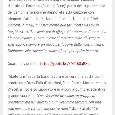
digitale di “Paranoid (Crash & Burn)” parla del superamento
dei demoni interiori che danno vita alla canzone con
elementi futuristici. Parlando del video, Noen dice: “
Nei
momenti difficili, la nostra mente può facilmente vagare in
luoghi oscuri. Può sembrare di affogare in un mare di paranoia.
Ma non importa quanto le cose si mettano male, c’è sempre
speranza. C’è sempre un modo per fuggire dalla nostra mente.
Dobbiamo solo trovare la chiave giusta per aprire la porta
“.
Guarda il video qui:
https://youtu.be/KMTrh8xRXtk
“Skeletons” vede la band lavorare ancora una volta con il
produttore Drew Fulk (Disturbed, Papa Roach, Motionless In
White), amico e collaboratore in alcuni album precedenti di
grande successo. “
Con ‘Versatile’ avevamo un gruppo di
produttori, ma per questo album volevamo lavorare con una
sola persona e tornare alle nostre radici
“, dice Kakaty. “
C’è
un’energia tra me e lui, ed è stato bravissimo ad aiutarci a