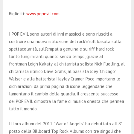
Biglietti:
www.popevil.com
I POP EVIL sono autori di inni massicci e sono riusciti a
costruire una nuova istituzione del rock’n’roll basata sulla
spettacolarità, sull’empatia genuina e su riff hard rock
tanto lungimiranti quanto senza tempo, grazie al
frontman Leigh Kakaty, al chitarrista solista Nick Fuelling, al
chitarrista ritmico Dave Grahs, al bassista Joey “Chicago”
Walser e alla batterista Hayley Cramer. Poco importano le
dichiarazioni da prima pagina di icone leggendarie che
lamentano il cambio della guardia, il crescente successo
dei POP EVIL dimostra la fame di musica onesta che permea
tutto il mondo.
Il loro album del 2011, “War of Angels” ha debuttato all’8°
posto della Billboard Top Rock Albums con tre singoli che