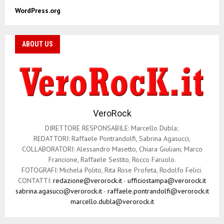
WordPress.org
ABOUT US
VeroRock
DIRETTORE RESPONSABILE: Marcello Dubla;
REDATTORI: Raffaele Pontrandolfi, Sabrina Agasucci,
COLLABORATORI: Alessandro Masetto, Chiara Giuliani, Marco
Francione, Raffaele Sestito, Rocco Faruolo.
FOTOGRAFI: Michela Polito, Rita Rose Profeta, Rodolfo Felici.
CONTATTI:
redazione@verorock.it
-
ufficiostampa@verorock.it
sabrina.agasucci@verorock.it
-
raffaele.pontrandolfi@verorock.it
marcello.dubla@verorock.it