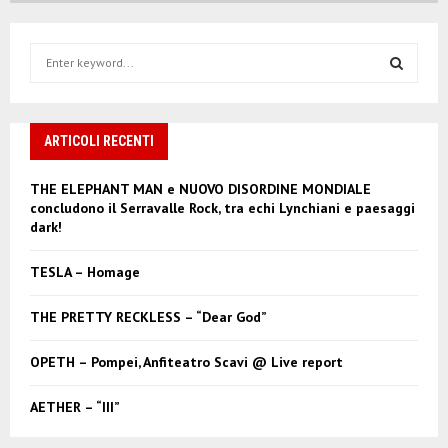
S
e
a
S
r
c
ARTICOLI RECENTI
E
h
f
A
THE ELEPHANT MAN e NUOVO DISORDINE MONDIALE
o
concludono il Serravalle Rock, tra echi Lynchiani e paesaggi
r
R
dark!
:
C
TESLA – Homage
H
THE PRETTY RECKLESS – “Dear God”
OPETH – Pompei, Anfiteatro Scavi @ Live report
AETHER – “III”