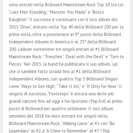
sono entrati nella Billboard Mainstream Rock Top 10 tra cui
“Last Man Standing”, “Monster You Made” e “Boss’s
Daughter”. Il successo è continuato con il loro album del
2013 “Onyx”, entrato nella Top 40 della Billboard 200 per la
prima volta, oltre a posizionarsi al 9° posto della Billboard
Independent Albums in America e al 25° della Billboard
200. L’album conteniene tre singoli entrati al #1 Billboard
Mainstream Rock: “Trenches”, “Deal with the Devil” e “Torn to
Pieces.” Nel 2015, la band ha pubblicato il suo album, “up”,
che si sarebbe fatto strada fino al #1 della Billboard
Independent Albums, con quattro Top 5 Billboard Singoli
come “Ways to Get High,” “Take It All,” e “If Only for Now”. Il
singolo di successo, “Footsteps” è ancora una delle più
grandi canzoni fino ad oggi e ha riportato i Pop Evil al primo
posto di Billboard per quattro settimane. Il loro album
omonimo del 2018 ha visto entrare tre singoli nella
Billboard Mainstream Rock, “Waking Lions” al #1 con “Be
Legendary” al #2, e “A Crime to Remember” al #7. I Pop