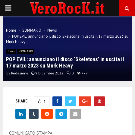
P
R
Home
SOMMARIO
News
POP EVIL: annunciano il disco ‘Skeletons’ in uscita il 17 marzo 2023 su
I
Mnrk Heavy
News
SOMMARIO
M
POP EVIL: annunciano il disco ‘Skeletons’ in uscita il
17 marzo 2023 su Mnrk Heavy
A
by
Redazione
9 Dicembre 2022
0
777
R
SHARE
1
Y
M
COMUNICATO STAMPA