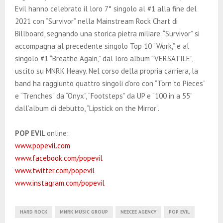
Evil hanno celebrato il loro 7° singolo al #1 alla fine del
2021 con “Survivor” nella Mainstream Rock Chart di
Billboard, segnando una storica pietra miliare. “Survivor” si
accompagna al precedente singolo Top 10 “Work,” e al
singolo #1 “Breathe Again,” dal loro album “VERSATILE”,
uscito su MNRK Heavy. Nel corso della propria carriera, la
band ha raggiunto quattro singoli d’oro con “Torn to Pieces”
e “Trenches” da “Onyx”, “Footsteps” da UP e “100 in a 55”
dall’album di debutto, “Lipstick on the Mirror”.
POP EVIL
online:
www.popevil.com
www.facebook.com/popevil
www.twitter.com/popevil
www.instagram.com/popevil
HARD ROCK
MNRK MUSIC GROUP
NEECEE AGENCY
POP EVIL