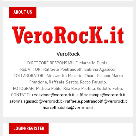
ABOUT US
VeroRock
DIRETTORE RESPONSABILE: Marcello Dubla;
REDATTORI: Raffaele Pontrandolfi, Sabrina Agasucci,
COLLABORATORI: Alessandro Masetto, Chiara Giuliani, Marco
Francione, Raffaele Sestito, Rocco Faruolo.
FOTOGRAFI: Michela Polito, Rita Rose Profeta, Rodolfo Felici.
CONTATTI:
redazione@verorock.it
-
ufficiostampa@verorock.it
sabrina.agasucci@verorock.it
-
raffaele.pontrandolfi@verorock.it
marcello.dubla@verorock.it
LOGIN/REGISTER