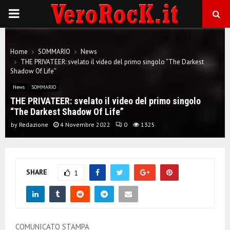
P
R
Home
SOMMARIO
News
THE PRIVATEER: svelato il video del primo singolo “The Darkest
I
Shadow Of Life”
News
SOMMARIO
M
THE PRIVATEER: svelato il video del primo singolo
“The Darkest Shadow Of Life”
A
by
Redazione
4 Novembre 2022
0
1325
R
SHARE
1
Y
M
COMUNICATO STAMPA