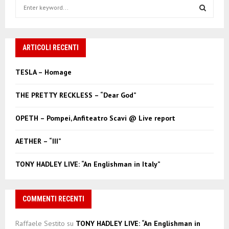
S
e
a
S
r
c
ARTICOLI RECENTI
E
h
f
A
TESLA – Homage
o
r
R
THE PRETTY RECKLESS – “Dear God”
:
C
OPETH – Pompei, Anfiteatro Scavi @ Live report
H
AETHER – “III”
TONY HADLEY LIVE: “An Englishman in Italy”
COMMENTI RECENTI
Raffaele Sestito
su
TONY HADLEY LIVE: “An Englishman in