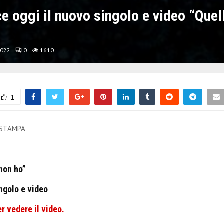
 oggi il nuovo singolo e video “Quel
2022
0
1610
1
 STAMPA
non ho”
ingolo e video
er vedere il video.