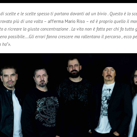
a di scelte e le scelte spesso ti portano davanti ad un bivio . Questo è lo sc
rovato più di una volta
– afferma Mario Riso –
ed è proprio quello il m
o a ricreare la giusta concentrazione . La vita non è fatta per chi fa tutto
meno possibile….Gli errori fanno crescere ma rallentano il percorso , ecco p
 ho”».