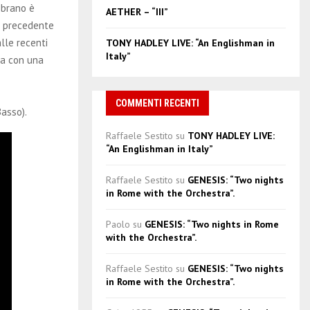
 brano è
AETHER – “III”
l precedente
lle recenti
TONY HADLEY LIVE: “An Englishman in
Italy”
ata con una
COMMENTI RECENTI
Basso).
Raffaele Sestito
su
TONY HADLEY LIVE:
“An Englishman in Italy”
Raffaele Sestito
su
GENESIS: “Two nights
in Rome with the Orchestra”.
Paolo
su
GENESIS: “Two nights in Rome
with the Orchestra”.
Raffaele Sestito
su
GENESIS: “Two nights
in Rome with the Orchestra”.