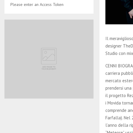
Please enter an Access Token
Il meraviglios
designer TheDo
Studio con mix
CENNI BIOGRAFI
carriera pubb
mercato estero
prendersi una 
il progetto Re
i Movida torna
comprende anch
Farfalla). Nel
l’anno della r
“Meteore” usci