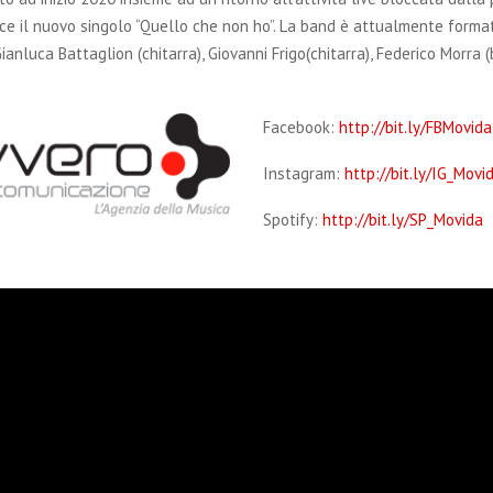
ce il nuovo singolo “Quello che non ho”. La band è attualmente form
 Gianluca Battaglion (chitarra), Giovanni Frigo(chitarra), Federico Morra 
Facebook:
http://bit.ly/FBMovida
Instagram:
http://bit.ly/IG_Movi
Spotify:
http://bit.ly/SP_Movida