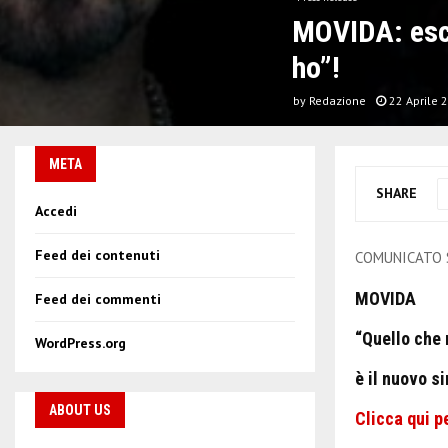
MOVIDA: esce
ho”!
by
Redazione
22 Aprile 
META
SHARE
Accedi
Feed dei contenuti
COMUNICATO
MOVIDA
Feed dei commenti
“Quello che 
WordPress.org
è il nuovo s
ABOUT US
Clicca qui p