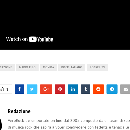
CAZIONE
MARIO RISO
MOVIDA
ROCK ITALIANO
ROCKER TV
1
Redazione
VeroRock.it è un portale on line dal 2005 composto da un team di sup
di musica rock che aspira a voler condividere con fedeltà e tenacia le