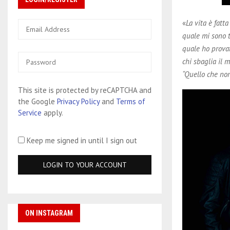
«
La vita è fatt
quale mi sono t
quale ho provat
chi sbaglia il 
“Quello che non
This site is protected by reCAPTCHA and
the Google
Privacy Policy
and
Terms of
Service
apply.
Keep me signed in until I sign out
ON INSTAGRAM