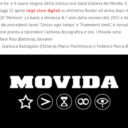
n ho” è il nuovo singolo della storica rock band italiana dei Movida. Il
 oggi 22 aprile
negli store digitali
su etichetta Rocker ed arriva dopo i
20 “Meteore”. La band, a distanza di 7 anni dalla reunion del 2015 e da
i dei precedenti lavori “Contro ogni tempo” e “Frammenti simili”, è torn
ne pronta a riprendere l’attività discografica e live. I Movida sono
rio Riso (Batteria), Giovanni
), Gianluca Battaglion (Chitarra), Marco Priotti(voce) e Federico Morra (