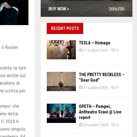
RECENT POSTS
TESLA – Homage
 il Rocker
27 Luglio 2026
0
urante la loro
THE PRETTY RECKLESS –
nea anche sul
“Dear God”
decidono di
27 Luglio 2026
0
ne scritta per
Tempo” che
OPETH – Pompei,
Anfiteatro Scavi @ Live
amo della
report
 Il 2019 è
20 Luglio 2026
0
nuovo singolo
a pandemia. Ad