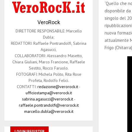
“Quello che no
disponibile da
singolo del 20
VeroRock
ripubblicazion
DIRETTORE RESPONSABILE: Marcello
nuova formazio
Dubla;
attualmente Ma
REDATTORI: Raffaele Pontrandolfi, Sabrina
Frigo (Chitarra
Agasucci,
COLLABORATORI: Alessandro Masetto,
Chiara Giuliani, Marco Francione, Raffaele
Sestito, Rocco Faruolo.
FOTOGRAFI: Michela Polito, Rita Rose
Profeta, Rodolfo Felici.
CONTATTI:
redazione@verorock.it
-
ufficiostampa@verorock.it
sabrina.agasucci@verorock.it
-
raffaele.pontrandolfi@verorock.it
marcello.dubla@verorock.it
LOGIN/REGISTER