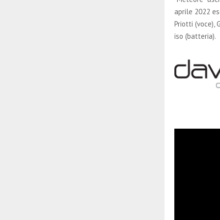
aprile 2022 es
Priotti (voce),
iso (batteria).