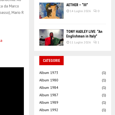
AETHER – “III”
ata da Marco
14 Luglio 2026
0
(basso), Mario R
TONY HADLEY LIVE: “An
Englishman in Italy”
da
11 Luglio 2026
1
CATEGORIE
Album 1973
(1)
Album 1980
(1)
Album 1984
(1)
Album 1987
(1)
Album 1989
(1)
Album 1992
(1)