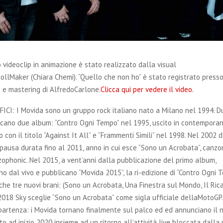
o videoclip in animazione è stato realizzato dalla visual
llMaker (Chiara Chemi). “Quello che non ho” è stato registrato presso
 e mastering di AlfredoCarlone.
Clicca qui per vedere il video.
CI: I Movida sono un gruppo rock italiano nato a Milano nel 1994. D
licano due album: “Contro Ogni Tempo” nel 1995, uscito in contempora
 con il titolo “Against It All” e “Frammenti Simili” nel 1998. Nel 2002 
pausa durata fino al 2011, anno in cui esce “Sono un Acrobata”, canzo
zophonic. Nel 2015, a vent’anni dalla pubblicazione del primo album,
no dal vivo e pubblicano “Movida 2015”, la ri-edizione di “Contro Ogni 
e tre nuovi brani: (Sono un Acrobata, Una Finestra sul Mondo, Il Ric
 2018 Sky sceglie “Sono un Acrobata” come sigla ufficiale dellaMotoGP.
ipartenza: i Movida tornano finalmente sul palco ed ed annunciano il 
to ad inizio 2020 insieme ad un ritorno all’attività live bloccata dall