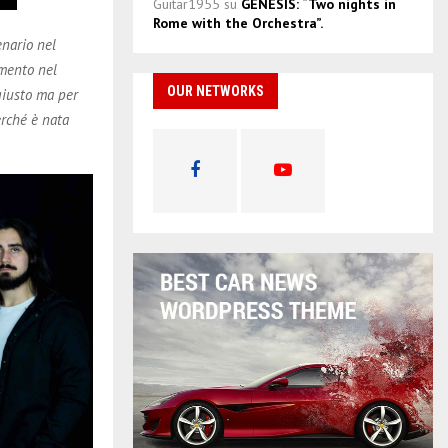
Guitar1955
su
GENESIS: “Two nights in
Rome with the Orchestra”.
enario nel
omento nel
OUR NETWORKS
 giusto ma per
erché è nata