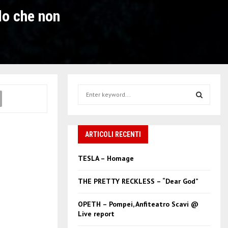
lo che non
S
e
a
S
r
c
ARTICOLI RECENTI
E
h
f
A
TESLA – Homage
o
r
R
THE PRETTY RECKLESS – “Dear God”
:
C
OPETH – Pompei, Anfiteatro Scavi @
Live report
H