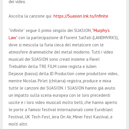
dei video.
Ascolta la canzone qui:
https://Suasion.lnk.to/Infinite
“Infinite” segue il primo singolo dei SUASION,
“Murphy’s
Law”
con la partecipazione di Florent Salfati (LANDMVRKS),
dove si mescola la furia cieca del metalcore con le
atmosfere drammatiche del metal moderno. Tutti i video
musicali dei SUASION sono creati insieme a Pavel
Trebukhin della TRE FILM come regista e Julien
Dejasse (basso) della JD Production come produttore video,
mentre Nicolas Pirlet (chitarra) registra, produce e mixa
tutte le canzoni dei SUASION. I SUASION hanno già avuto
un impatto sulla scena europea con le loro precedenti
uscite e i loro video musicali molto belli, che hanno aperto
le porte a famosi festival internazionali come Euroblast
Festival, UK Tech-Fest, Jera On Air, Miner Fest Kastival, e
molti altri.