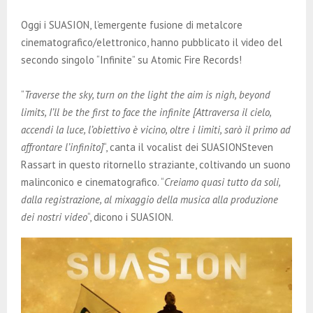
E
Oggi i SUASION, l’emergente fusione di metalcore
N
cinematografico/elettronico, hanno pubblicato il video del
secondo singolo “Infinite” su Atomic Fire Records!
U
“
Traverse the sky, turn on the light the aim is nigh, beyond
limits, I’ll be the first to face the infinite [Attraversa il cielo,
accendi la luce, l’obiettivo è vicino, oltre i limiti, sarò il primo ad
affrontare l’infinito]
“, canta il vocalist dei SUASIONSteven
Rassart in questo ritornello straziante, coltivando un suono
malinconico e cinematografico. “
Creiamo quasi tutto da soli,
dalla registrazione, al mixaggio della musica alla produzione
dei nostri video
“, dicono i SUASION.