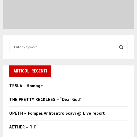
S
e
a
S
r
c
ARTICOLI RECENTI
E
h
f
A
TESLA – Homage
o
r
R
THE PRETTY RECKLESS – “Dear God”
:
C
OPETH – Pompei, Anfiteatro Scavi @ Live report
H
AETHER – “III”