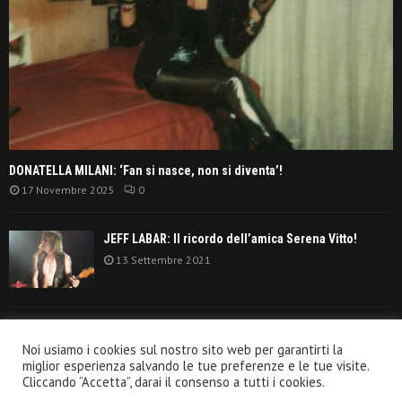
DONATELLA MILANI: ‘Fan si nasce, non si diventa’!
17 Novembre 2025
0
JEFF LABAR: Il ricordo dell’amica Serena Vitto!
13 Settembre 2021
TANGERINE DREAM: ‘La classifica album anni
Noi usiamo i cookies sul nostro sito web per garantirti la
settanta’!
miglior esperienza salvando le tue preferenze e le tue visite.
30 Giugno 2021
Cliccando “Accetta”, darai il consenso a tutti i cookies.