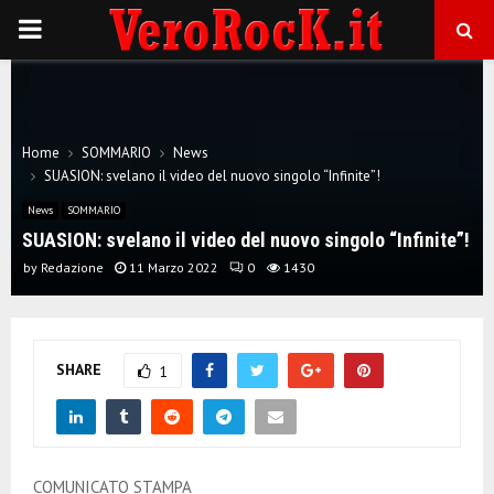
P
R
I
Home
SOMMARIO
News
SUASION: svelano il video del nuovo singolo “Infinite”!
M
News
SOMMARIO
SUASION: svelano il video del nuovo singolo “Infinite”!
A
by
Redazione
11 Marzo 2022
0
1430
R
SHARE
1
Y
M
COMUNICATO STAMPA