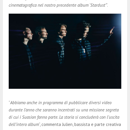
cinematografica nel nostro precedente album ‘Stardust’
“.
“
Abbiamo anche in programma di pubblicare diversi video
durante l’anno che saranno incentrati su una missione segreta
di cui i Suasion fanno parte. La storia si concluderà con l’uscita
dell’intero album
“, commenta Julien, bassista e parte creativa