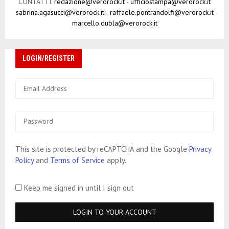
CONTATTI:
redazione@verorock.it
-
ufficiostampa@verorock.it
sabrina.agasucci@verorock.it
-
raffaele.pontrandolfi@verorock.it
marcello.dubla@verorock.it
LOGIN/REGISTER
This site is protected by reCAPTCHA and the Google
Privacy
Policy
and
Terms of Service
apply.
Keep me signed in until I sign out