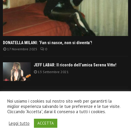
DONATELLA MILANI: ‘Fan si nasce, non si diventa’!
17 Novembre 2025
0
JEFF LABAR: Il ricordo dell’amica Serena Vitto!
13 Settembre 2021
TANGERINE DREAM: ‘La classifica album anni
Noi usiamo i cookies sul nostro sito web per garantirti la
settanta’!
miglior esperienza salvando le tue preferenze e le tue visite.
30 Giugno 2021
Cliccando “Accetta”, darai il consenso a tutti i cookies.
Leggi tutto
ACCETTA
@2020 - VeroRock.it. All Right Reserved.