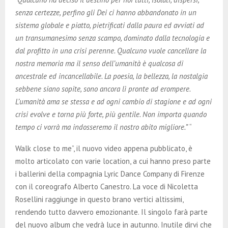
senza certezze, perfino gli Dei ci hanno abbandonato in un
sistema globale e piatto, pietrificati dalla paura ed avviati ad
un transumanesimo senza scampo, dominato dalla tecnologia e
dal profitto in una crisi perenne. Qualcuno vuole cancellare la
nostra memoria ma il senso dell’umanità è qualcosa di
ancestrale ed incancellabile. La poesia, la bellezza, la nostalgia
sebbene siano sopite, sono ancora lì pronte ad erompere.
L’umanità ama se stessa e ad ogni cambio di stagione e ad ogni
crisi evolve e torna più forte, più gentile. Non importa quando
tempo ci vorrà ma indosseremo il nostro abito migliore.”
“
Walk close to me”, il nuovo video appena pubblicato, è
molto articolato con varie location, a cui hanno preso parte
i ballerini della compagnia Lyric Dance Company di Firenze
con il coreografo Alberto Canestro. La voce di Nicoletta
Rosellini raggiunge in questo brano vertici altissimi,
rendendo tutto davvero emozionante. Il singolo farà parte
del nuovo album che vedrà luce in autunno. Inutile dirvi che