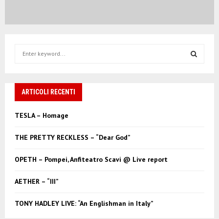
S
e
a
S
r
c
ARTICOLI RECENTI
E
h
f
A
TESLA – Homage
o
r
R
THE PRETTY RECKLESS – “Dear God”
:
C
OPETH – Pompei, Anfiteatro Scavi @ Live report
H
AETHER – “III”
TONY HADLEY LIVE: “An Englishman in Italy”