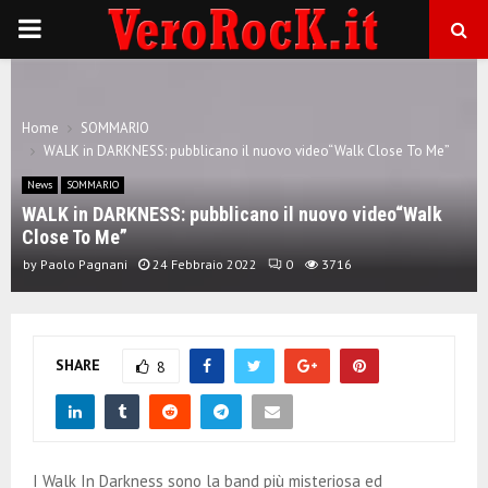
P
R
Home
SOMMARIO
I
WALK in DARKNESS: pubblicano il nuovo video“Walk Close To Me”
News
SOMMARIO
M
WALK in DARKNESS: pubblicano il nuovo video“Walk
Close To Me”
A
by
Paolo Pagnani
24 Febbraio 2022
0
3716
R
SHARE
8
Y
M
I Walk In Darkness sono la band più misteriosa ed