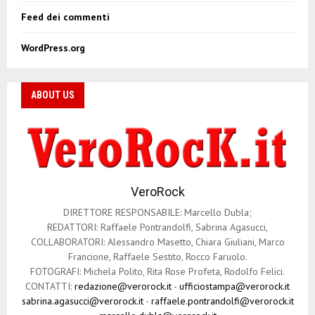
Feed dei commenti
WordPress.org
ABOUT US
VeroRock
DIRETTORE RESPONSABILE: Marcello Dubla;
REDATTORI: Raffaele Pontrandolfi, Sabrina Agasucci,
COLLABORATORI: Alessandro Masetto, Chiara Giuliani, Marco
Francione, Raffaele Sestito, Rocco Faruolo.
FOTOGRAFI: Michela Polito, Rita Rose Profeta, Rodolfo Felici.
CONTATTI:
redazione@verorock.it
-
ufficiostampa@verorock.it
sabrina.agasucci@verorock.it
-
raffaele.pontrandolfi@verorock.it