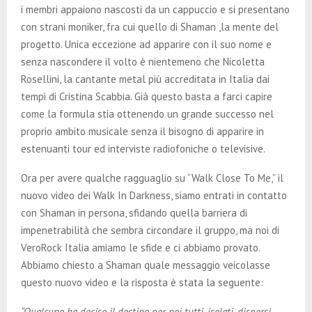
i membri appaiono nascosti da un cappuccio e si presentano
con strani moniker, fra cui quello di Shaman ,la mente del
progetto. Unica eccezione ad apparire con il suo nome e
senza nascondere il volto è nientemeno che Nicoletta
Rosellini, la cantante metal più accreditata in Italia dai
tempi di Cristina Scabbia. Già questo basta a farci capire
come la formula stia ottenendo un grande successo nel
proprio ambito musicale senza il bisogno di apparire in
estenuanti tour ed interviste radiofoniche o televisive.
Ora per avere qualche ragguaglio su “Walk Close To Me,” il
nuovo video dei Walk In Darkness, siamo entrati in contatto
con Shaman in persona, sfidando quella barriera di
impenetrabilità che sembra circondare il gruppo, ma noi di
VeroRock Italia amiamo le sfide e ci abbiamo provato.
Abbiamo chiesto a Shaman quale messaggio veicolasse
questo nuovo video e la risposta è stata la seguente:
“Qualcuno ha deciso il destino per noi tutti, isolati, dispersi,