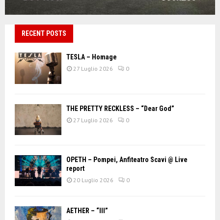
RECENT POSTS
TESLA – Homage
27 Luglio 2026
0
THE PRETTY RECKLESS – “Dear God”
27 Luglio 2026
0
OPETH – Pompei, Anfiteatro Scavi @ Live
report
20 Luglio 2026
0
AETHER – “III”