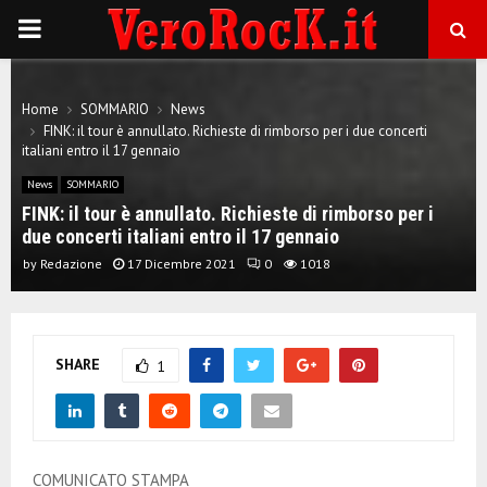
P
R
Home
SOMMARIO
News
FINK: il tour è annullato. Richieste di rimborso per i due concerti
I
italiani entro il 17 gennaio
News
SOMMARIO
M
FINK: il tour è annullato. Richieste di rimborso per i
due concerti italiani entro il 17 gennaio
A
by
Redazione
17 Dicembre 2021
0
1018
R
SHARE
1
Y
M
COMUNICATO STAMPA