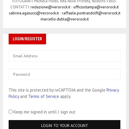
FOTOGRAFI: Michela Polito, Rita Rose Profeta, Rodolfo Felici.
CONTATTI:
redazione@verorock.it
-
ufficiostampa@verorock.it
sabrina.agasucci@verorock.it
-
raffaele.pontrandolfi@verorock.it
marcello.dubla@verorock.it
LOGIN/REGISTER
This site is protected by reCAPTCHA and the Google
Privacy
Policy
and
Terms of Service
apply.
Keep me signed in until I sign out