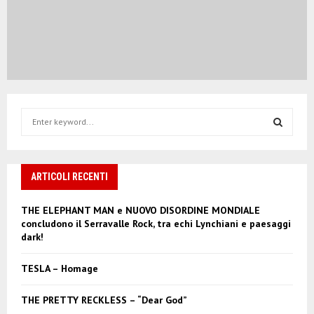
S
e
a
S
r
c
ARTICOLI RECENTI
E
h
f
A
THE ELEPHANT MAN e NUOVO DISORDINE MONDIALE
o
concludono il Serravalle Rock, tra echi Lynchiani e paesaggi
r
R
dark!
:
C
TESLA – Homage
H
THE PRETTY RECKLESS – “Dear God”