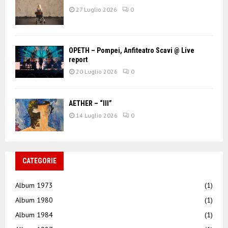
27 Luglio 2026
0
OPETH – Pompei, Anfiteatro Scavi @ Live
report
20 Luglio 2026
0
AETHER – “III”
14 Luglio 2026
0
CATEGORIE
Album 1973
(1)
Album 1980
(1)
Album 1984
(1)