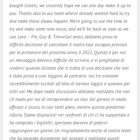
bought tickets; we sincerely hope we can one day make it up to
you. Thanks also to our team who’ve already worked hard to try
and make these shows happen. We’re going to use the time to
try and make some new music, and we’ll be back as soon as we
can. Love – Fin, Guy & Tim»«Cari amici, abbiamo preso la
difficile decisione di cancellare il nostro tour europeo previsto
per la primavera del prossimo anno, il 2022. Questo è per noi
un messaggio davvero difficile da scrivere, e vi preghiamo di
crederci quando diciamo che si tratta di una decisione che non
è stata presa a cuor leggero. Al contrario: noi tre eravamo
incredibilmente eccitati all’idea di tornare laggiù e suonare per
tutti voi. Ma dopo molte discussioni abbiamo realizzato che non
c’è modo per noi di intraprendere un tour del genere in modo
efficace e sicuro, in così tanti paesi, mentre questa pandemia
infuria. Siamo dispiaciuti nei confronti di chi ci ha supportato e
ha comprato i biglietti; speriamo davvero di potervi
raggiungere un giorno. Un ringraziamento anche al nostro team
che ha lavorato duramente per provare a realizzare questi