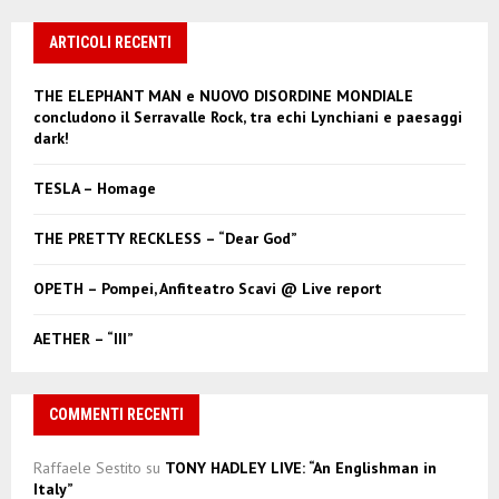
r
c
ARTICOLI RECENTI
E
h
f
A
THE ELEPHANT MAN e NUOVO DISORDINE MONDIALE
o
concludono il Serravalle Rock, tra echi Lynchiani e paesaggi
r
R
dark!
:
C
TESLA – Homage
H
THE PRETTY RECKLESS – “Dear God”
OPETH – Pompei, Anfiteatro Scavi @ Live report
AETHER – “III”
COMMENTI RECENTI
Raffaele Sestito
su
TONY HADLEY LIVE: “An Englishman in
Italy”