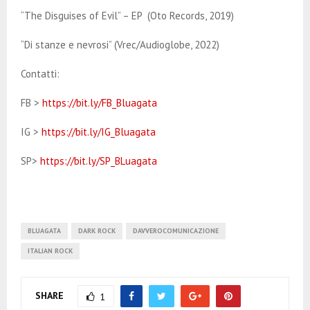
“The Disguises of Evil” – EP (Oto Records, 2019)
“Di stanze e nevrosi” (Vrec/Audioglobe, 2022)
Contatti:
FB >
https://bit.ly/FB_Bluagata
IG >
https://bit.ly/IG_Bluagata
SP>
https://bit.ly/SP_BLuagata
BLUAGATA
DARK ROCK
DAVVEROCOMUNICAZIONE
ITALIAN ROCK
SHARE
1