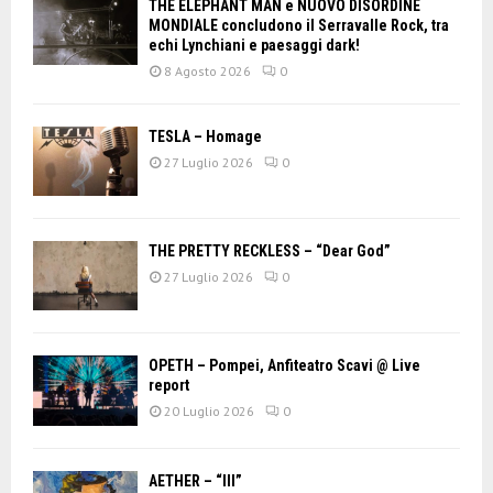
THE ELEPHANT MAN e NUOVO DISORDINE
MONDIALE concludono il Serravalle Rock, tra
echi Lynchiani e paesaggi dark!
8 Agosto 2026
0
TESLA – Homage
27 Luglio 2026
0
THE PRETTY RECKLESS – “Dear God”
27 Luglio 2026
0
OPETH – Pompei, Anfiteatro Scavi @ Live
report
20 Luglio 2026
0
AETHER – “III”