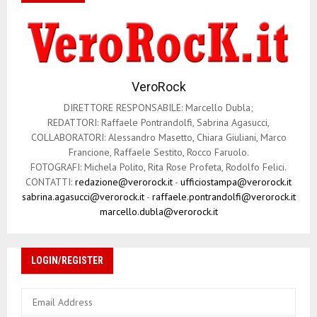
VeroRock
DIRETTORE RESPONSABILE: Marcello Dubla;
REDATTORI: Raffaele Pontrandolfi, Sabrina Agasucci,
COLLABORATORI: Alessandro Masetto, Chiara Giuliani, Marco
Francione, Raffaele Sestito, Rocco Faruolo.
FOTOGRAFI: Michela Polito, Rita Rose Profeta, Rodolfo Felici.
CONTATTI:
redazione@verorock.it
-
ufficiostampa@verorock.it
sabrina.agasucci@verorock.it
-
raffaele.pontrandolfi@verorock.it
marcello.dubla@verorock.it
LOGIN/REGISTER