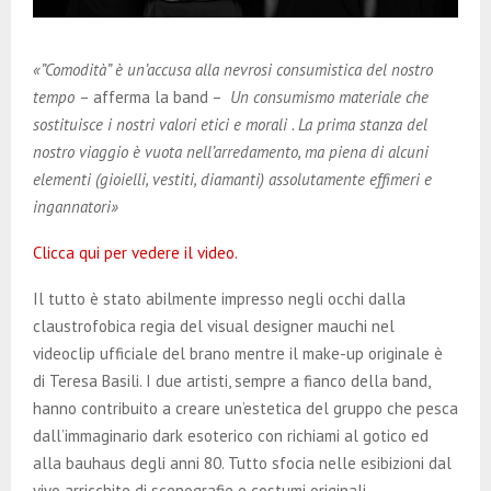
«”Comodità” è un’accusa alla nevrosi consumistica del nostro
tempo
– afferma la band –
Un consumismo materiale che
sostituisce i nostri valori etici e morali . La prima stanza del
nostro viaggio è vuota nell’arredamento, ma piena di alcuni
elementi (gioielli, vestiti, diamanti) assolutamente effimeri e
ingannatori»
Clicca qui per vedere il video.
Il tutto è stato abilmente impresso negli occhi dalla
claustrofobica regia del visual designer mauchi nel
videoclip ufficiale del brano mentre il make-up originale è
di Teresa Basili. I due artisti, sempre a fianco della band,
hanno contribuito a creare un’estetica del gruppo che pesca
dall’immaginario dark esoterico con richiami al gotico ed
alla bauhaus degli anni 80. Tutto sfocia nelle esibizioni dal
vivo arricchite di scenografie e costumi originali.