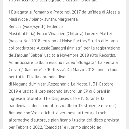
I Bluagata si formano a Prato nel 2017 da un’idea di Alessia
Masi (voce / piano/ synth), Margherita
Bencini (voce/synth), Federico
Masi (batteria), Folco Vinattieri (Chitarra), LorenzoMattei
(basso). Nel 2018 entrano al Noise Factory Studio di Milano
col produttore AlessioCamagni (Ministri) per la registrazione
dell’album “Sabba” uscito a Novembre 2018 (Oto Records).
Ad anticipare l’album escono i video “Bluagata”, “La Ferita a
Crezia”, “Diamante” e “Bellezza”. Da Marzo 2018 sono in tour
per tutta l’Italia aprendo i live
di Meganoidi, Ministri, Rezophonic, La Notte. Il 31 Ottobre
2019 è uscito il loro secondo lavoro: un EP di 6 brani in
inglese intitolato “The Disguises of Evil”. Durante la
pandemia si dedicano al terzo album “Di stanze e nevrosi”,
firmano con Vrec, etichetta veronese attenta al rock
alternativo d’autore, e pianificano l’uscita del disco prevista
per Febbraio 2022. “Comodità” è il primo singolo ad