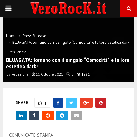
P
R
Home
Press Release
I
BLUAGATA: tornano con il singolo “Comodità” e la loro estetica dark!
Press Release
M
BLUAGATA: tornano con il singolo “Comodità” e la loro
estetica dark!
A
by
Redazione
11 Ottobre 2021
0
1981
R
SHARE
1
Y
M
COMUNICATO STAMPA