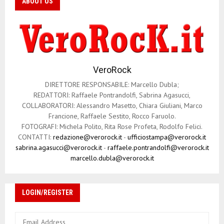
ABOUT US
VeroRock
DIRETTORE RESPONSABILE: Marcello Dubla;
REDATTORI: Raffaele Pontrandolfi, Sabrina Agasucci,
COLLABORATORI: Alessandro Masetto, Chiara Giuliani, Marco
Francione, Raffaele Sestito, Rocco Faruolo.
FOTOGRAFI: Michela Polito, Rita Rose Profeta, Rodolfo Felici.
CONTATTI:
redazione@verorock.it
-
ufficiostampa@verorock.it
sabrina.agasucci@verorock.it
-
raffaele.pontrandolfi@verorock.it
marcello.dubla@verorock.it
LOGIN/REGISTER