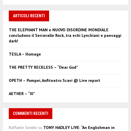
a
S
r
c
ARTICOLI RECENTI
E
h
f
A
THE ELEPHANT MAN e NUOVO DISORDINE MONDIALE
o
concludono il Serravalle Rock, tra echi Lynchiani e paesaggi
r
R
dark!
:
C
TESLA – Homage
H
THE PRETTY RECKLESS – “Dear God”
OPETH – Pompei, Anfiteatro Scavi @ Live report
AETHER – “III”
COMMENTI RECENTI
Raffaele Sestito
su
TONY HADLEY LIVE: “An Englishman in