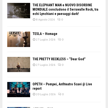
THE ELEPHANT MAN e NUOVO DISORDINE
MONDIALE concludono il Serravalle Rock, tra
echi Lynchiani e paesaggi dark!
8 Agosto 2026
0
TESLA – Homage
27 Luglio 2026
0
THE PRETTY RECKLESS – “Dear God”
27 Luglio 2026
0
OPETH – Pompei, Anfiteatro Scavi @ Live
report
20 Luglio 2026
0