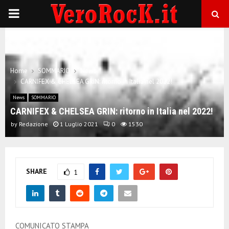
P
R
I
Home
SOMMARIO
News
CARNIFEX & CHELSEA GRIN: ritorno in Italia nel 2022!
M
News
SOMMARIO
CARNIFEX & CHELSEA GRIN: ritorno in Italia nel 2022!
A
by
Redazione
1 Luglio 2021
0
1530
R
SHARE
1
Y
M
COMUNICATO STAMPA